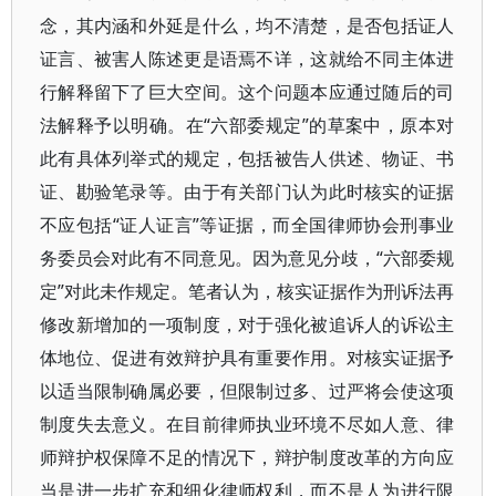
念，其内涵和外延是什么，均不清楚，是否包括证人
证言、被害人陈述更是语焉不详，这就给不同主体进
行解释留下了巨大空间。这个问题本应通过随后的司
法解释予以明确。在“六部委规定”的草案中，原本对
此有具体列举式的规定，包括被告人供述、物证、书
证、勘验笔录等。由于有关部门认为此时核实的证据
不应包括“证人证言”等证据，而全国律师协会刑事业
务委员会对此有不同意见。因为意见分歧，“六部委规
定”对此未作规定。笔者认为，核实证据作为刑诉法再
修改新增加的一项制度，对于强化被追诉人的诉讼主
体地位、促进有效辩护具有重要作用。对核实证据予
以适当限制确属必要，但限制过多、过严将会使这项
制度失去意义。在目前律师执业环境不尽如人意、律
师辩护权保障不足的情况下，辩护制度改革的方向应
当是进一步扩充和细化律师权利，而不是人为进行限