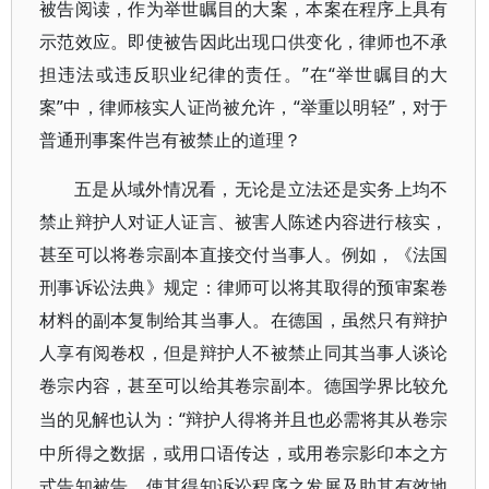
被告阅读，作为举世瞩目的大案，本案在程序上具有
示范效应。即使被告因此出现口供变化，律师也不承
担违法或违反职业纪律的责任。”在“举世瞩目的大
案”中，律师核实人证尚被允许，“举重以明轻”，对于
普通刑事案件岂有被禁止的道理？
五是从域外情况看，无论是立法还是实务上均不
禁止辩护人对证人证言、被害人陈述内容进行核实，
甚至可以将卷宗副本直接交付当事人。例如，《法国
刑事诉讼法典》规定：律师可以将其取得的预审案卷
材料的副本复制给其当事人。在德国，虽然只有辩护
人享有阅卷权，但是辩护人不被禁止同其当事人谈论
卷宗内容，甚至可以给其卷宗副本。德国学界比较允
“辩护人得将并且也必需将其从卷宗
当的见解也认为：
中所得之数据，或用口语传达，或用卷宗影印本之方
式告知被告，使其得知诉讼程序之发展及助其有效地