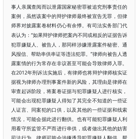
事人亲属查阅而以泄露国家秘密罪被追究刑事责任的
案例，虽然该案中的辩护律师最终被宣告无罪，但律
师界对披露案卷材料仍心有余悸。有司法实务部门代
“如果辩护律师把案内不同或相反的证据告诉
表认为：
犯罪嫌疑人、被告人，那同样涉嫌泄露案件秘密、通
风报信、帮助串供串证等违法犯罪。”律师向被告人透
露案情的行为常存在非议甚至可能会导致律师入罪。
在2012年刑诉法实施后，有律师也将辩护律师核实证
据视为律师办理刑事案件新的风险，其理由是律师在
审查起诉阶段，将案卷证据与犯罪嫌疑人进行核实，
可能会出现犯罪嫌疑人得知了其完全不知道的一些证
人证言、同案犯的口供，以及其他的一些证据和线索
情况，可能会据此进行翻供。也有可能犯罪嫌疑人利
用看守所监管不严而进行串供，或者做出其他的妨害
司法行为。律师可能会涉嫌诱导犯罪嫌疑人翻供、帮