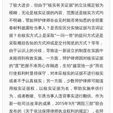
了较大进步，但由于“核实有关证据”的立法规定较为
模糊，无论是核实证据的内容、范围还是核实方式均
不明确，譬如辩护律师在会见时能否将知悉的全部案
卷材料披露给当事人？是否应区分实物证据与言词证
据？在核实方式上是采取“一问一答”的提问方式还是
采取概括告知的方式抑或是交付阅览的方式？等等，
由于认识上的分歧，导致这一新设立的制度在实践中
未能得到有效实施。一方面，辩护律师因对核实证据
的“度”把握不准而心存顾虑，生怕“越雷池一步”而在
行使权利时显得保守，对本应核实的证据不进行核实
或者不予认真核实；另一方面，少数辩护律师可能滥
用核实证据权，以核实证据为名，帮助实施串供行
为，或者教唆、引诱当事人违背事实进行翻供。作为
新一轮司法改革的成果，2015年9月“两院三部”联合
发布的《关于依法保障律师执业权利的规定》，在辩