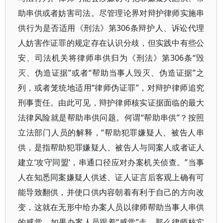
助串供或者妨害司法。尽管理论界对辩护律师实施串
供行为是否适用《刑法》第306条辩护人、诉讼代理
人妨害作证罪的规定存在认识分歧，但实践中有些公
安、司法机关将律师串供归为《刑法》第306条“毁
灭、伪造证据”或者“帮助当事人毁灭、伪造证据”之
列，或者笼统地适用“律师伪证罪”，对辩护律师追究
刑事责任。由此可见，辩护律师核实证据面临的最大
法律风险就是帮助串供问题。何谓“帮助串供”？按照
立法部门人员的解释，“帮助犯罪嫌疑人、被告人串
供，是指帮助犯罪嫌疑人、被告人与同案人或者证人
建立‘攻守同盟’，串通口径应对办案机关侦查。”当事
人在知悉同案嫌疑人供述、证人证言后客观上确有可
能导致翻供，并使口供内容朝着有利于自己的方向改
变，这就在无形中给办案人员以律师帮助当事人串供
的感觉，如果办案人员跟着“感觉”走，那么律师核实