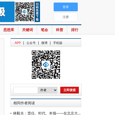
登录
注册
思想库
关键词
笔会
科普
排行
|
|
|
APP
公众号
微博
手机版
相同作者阅读
林毅夫：责任、时代、本领——在北京大学新结构经济学研究院2026届毕业典礼上的讲话