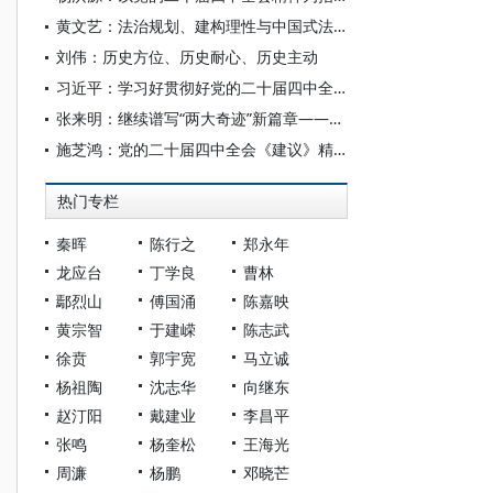
黄文艺：法治规划、建构理性与中国式法治现代化
刘伟：历史方位、历史耐心、历史主动
习近平：学习好贯彻好党的二十届四中全会精神
张来明：继续谱写“两大奇迹”新篇章——关于党的二十届四中全会精神的学习与思考
施芝鸿：党的二十届四中全会《建议》精髓要义的数字化表达
热门专栏
秦晖
陈行之
郑永年
龙应台
丁学良
曹林
鄢烈山
傅国涌
陈嘉映
黄宗智
于建嵘
陈志武
徐贲
郭宇宽
马立诚
杨祖陶
沈志华
向继东
赵汀阳
戴建业
李昌平
张鸣
杨奎松
王海光
周濂
杨鹏
邓晓芒