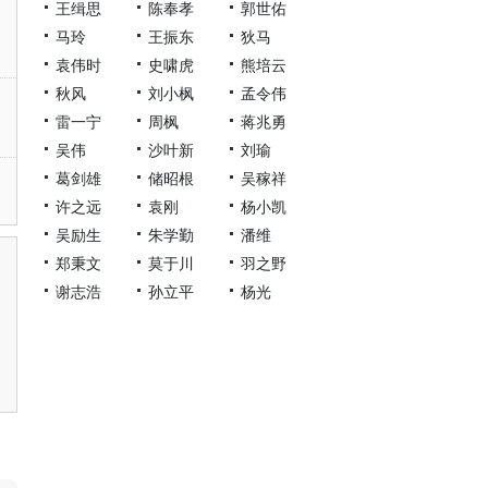
王缉思
陈奉孝
郭世佑
马玲
王振东
狄马
袁伟时
史啸虎
熊培云
秋风
刘小枫
孟令伟
雷一宁
周枫
蒋兆勇
吴伟
沙叶新
刘瑜
葛剑雄
储昭根
吴稼祥
许之远
袁刚
杨小凯
吴励生
朱学勤
潘维
郑秉文
莫于川
羽之野
谢志浩
孙立平
杨光