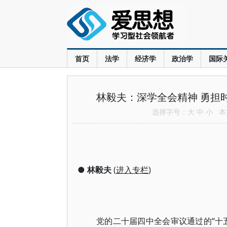
首页
法学
经济学
政治学
国际
林毅夫：深学全会精神 勇担
选择字号：
大
中
小
本文
●
林毅夫
(
进入专栏
)
党的二十届四中全会审议通过的“十