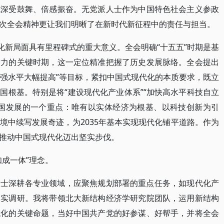
我深受鼓舞、倍感振奋。无党派人士作为中国特色社会主义参政
次全会精神更让我们明晰了在新时代新征程中的责任与担当。
化新局面具有里程碑式的重大意义。全会明确“十五五”时期是基
发力的关键时期，这一定位精准把握了历史发展脉络。全会提出
自强水平大幅提高”等目标，紧扣中国式现代化的本质要求，既立
国根基。特别是将“建设现代化产业体系”“加快高水平科技自立
我国发展的一个重点：唯有以实体经济为根基、以科技创新为引
境中续写发展奇迹，为2035年基本实现现代化铺平道路。作为
推动中国式现代化迈出坚实步伐。
成一体”理念。
人士深耕各专业领域，应聚焦规划部署的重点任务，如现代化产
扎实调研。我将带领北大新结构经济学研究院团队，运用新结构
代化的关键命题，当好中国共产党的好参谋、好帮手，并将全会