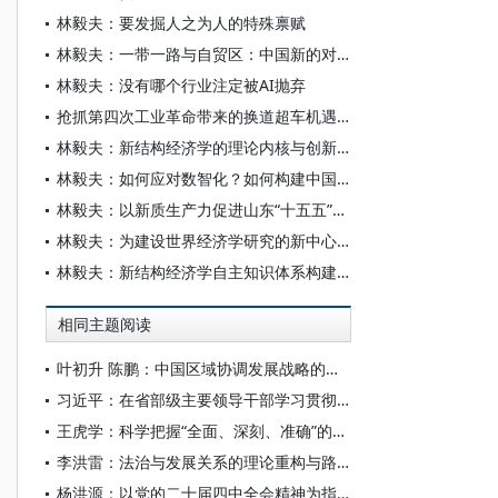
林毅夫：要发掘人之为人的特殊禀赋
林毅夫：一带一路与自贸区：中国新的对外开放倡议与举措
林毅夫：没有哪个行业注定被AI抛弃
抢抓第四次工业革命带来的换道超车机遇——专访著名经济学家、北京大学新结构经济学研究院院长林毅夫
林毅夫：新结构经济学的理论内核与创新贡献
林毅夫：如何应对数智化？如何构建中国经济学自主知识体系？
林毅夫：以新质生产力促进山东“十五五”时期现代化产业体系高质量发展
林毅夫：为建设世界经济学研究的新中心而努力
林毅夫：新结构经济学自主知识体系构建及对青年学者的期盼
相同主题阅读
叶初升 陈鹏：中国区域协调发展战略的发展经济学贡献
习近平：在省部级主要领导干部学习贯彻党的二十届四中全会精神专题研讨班上的讲话
王虎学：科学把握“全面、深刻、准确”的要求
李洪雷：法治与发展关系的理论重构与路径创新——兼论筑牢高质量发展的法治根基
杨洪源：以党的二十届四中全会精神为指引构建中国自主知识体系的哲学基础