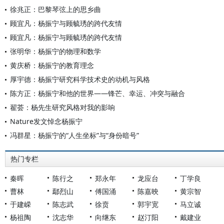
徐兆正：巴黎琴弦上的思乡曲
顾宜凡：杨振宁与顾毓琇的跨代友情
顾宜凡：杨振宁与顾毓琇的跨代友情
张明华：杨振宁的物理和数学
黄庆桥：杨振宁的教育理念
厚宇德：杨振宁研究科学技术史的动机与风格
陈方正：杨振宁和他的世界——锋芒、幸运、冲突与融合
翟荟：杨先生研究风格对我的影响
Nature发文悼念杨振宁
冯群星：杨振宁的“人生坐标”与“身份暗号”
热门专栏
秦晖
陈行之
郑永年
龙应台
丁学良
曹林
鄢烈山
傅国涌
陈嘉映
黄宗智
于建嵘
陈志武
徐贲
郭宇宽
马立诚
杨祖陶
沈志华
向继东
赵汀阳
戴建业