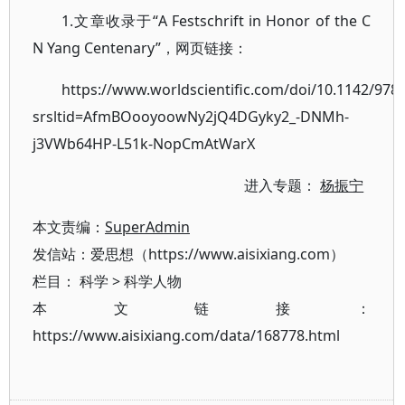
1.文章收录于“A Festschrift in Honor of the C
N Yang Centenary”，网页链接：
https://www.worldscientific.com/doi/10.1142/97
srsltid=AfmBOooyoowNy2jQ4DGyky2_-DNMh-
j3VWb64HP-L51k-NopCmAtWarX
进入专题：
杨振宁
本文责编：
SuperAdmin
发信站：爱思想（https://www.aisixiang.com）
栏目：
科学
>
科学人物
本文链接：
https://www.aisixiang.com/data/168778.html