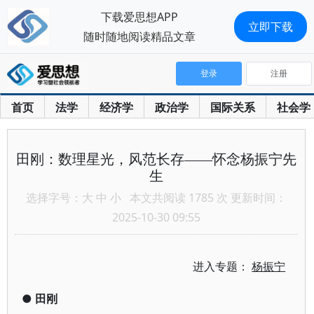
下载爱思想APP
立即下载
随时随地阅读精品文章
登录
注册
首页
法学
经济学
政治学
国际关系
社会学
田刚：数理星光，风范长存——怀念杨振宁先
生
选择字号：
大
中
小
本文共阅读 1785 次 更新时间：
2025-10-30 09:55
进入专题：
杨振宁
●
田刚