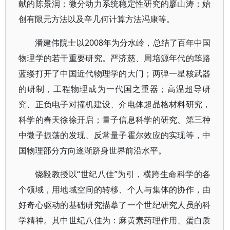
献的陈景润；微分动力系统稳定性研究的廖山涛；始
创有限元方法以及辛几何计算方法冯康等。
潘建伟院士以2008年为分水岭，总结了百年中国
物理学的若干重要研究。严济慈、周培源年代的筚路
蓝缕打开了中国近代物理学的大门；两弹一星核武器
的研制，工程物理成为一代国之重器；高温超导研
究、正负电子对撞机建设、介电体超晶格材料研究，
科学的春天徐徐开启；量子信息科学的研究、第三种
中微子振荡的发现、反常量子霍尔效应的实现等，中
国物理部分方向逐渐跻身世界前沿水平。
饶毅教授以“世纪八佳”为引，横跨生命科学的各
个领域，用地域空间的转移、个人与集体的协作，由
好奇心驱动的基础研究描摹了一个世纪研究人员的科
学精神。其中世纪八佳为：麻黄素药理作用、蛋白质