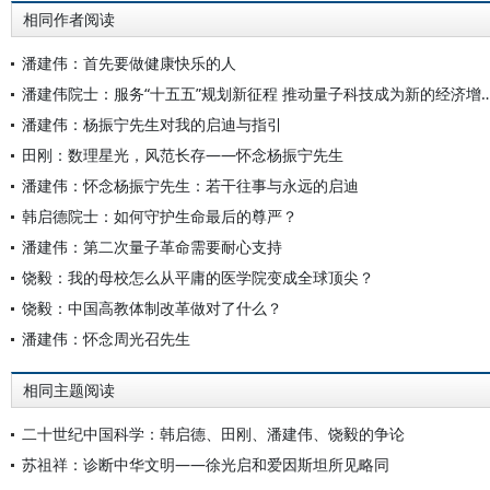
相同作者阅读
潘建伟：首先要做健康快乐的人
潘建伟院士：服务“十五五”规划新征程 推动量子科
潘建伟：杨振宁先生对我的启迪与指引
田刚：数理星光，风范长存——怀念杨振宁先生
潘建伟：怀念杨振宁先生：若干往事与永远的启迪
韩启德院士：如何守护生命最后的尊严？
潘建伟：第二次量子革命需要耐心支持
饶毅：我的母校怎么从平庸的医学院变成全球顶尖？
饶毅：中国高教体制改革做对了什么？
潘建伟：怀念周光召先生
相同主题阅读
二十世纪中国科学：韩启德、田刚、潘建伟、饶毅的争论
苏祖祥：诊断中华文明——徐光启和爱因斯坦所见略同