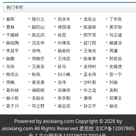
热门专栏
秦晖
陈行之
郑永年
龙应台
丁学良
曹林
鄢烈山
傅国涌
陈嘉映
黄宗智
于建嵘
陈志武
徐贲
郭宇宽
马立诚
杨祖陶
沈志华
向继东
赵汀阳
戴建业
李昌平
张鸣
杨奎松
王海光
周濂
杨鹏
邓晓芒
王缉思
陈奉孝
郭世佑
马玲
王振东
狄马
袁伟时
史啸虎
熊培云
秋风
刘小枫
孟令伟
雷一宁
周枫
蒋兆勇
吴伟
沙叶新
刘瑜
葛剑雄
储昭根
吴稼祥
许之远
袁刚
杨小凯
吴励生
朱学勤
潘维
郑秉文
莫于川
羽之野
谢志浩
孙立平
杨光
Powered by aisixiang.com Copyright © 2026 by
aisixiang.com All Rights Reserved 爱思想 京ICP备12007865
号-1 京公网安备11010602120014号.