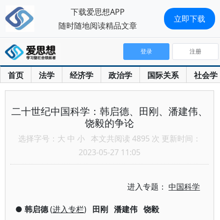
下载爱思想APP
立即下载
随时随地阅读精品文章
登录
注册
首页
法学
经济学
政治学
国际关系
社会学
二十世纪中国科学：韩启德、田刚、潘建伟、
饶毅的争论
选择字号：
大
中
小
本文共阅读 4895 次 更新时间：
2023-05-27 11:05
进入专题：
中国科学
●
韩启德
(
进入专栏
)
田刚
潘建伟
饶毅