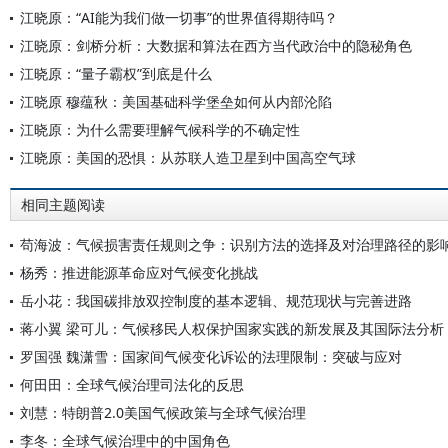
江晓原：“AI能为我们做一切事”的世界值得期待吗？
江晓原：剑桥分析：大数据和算法在西方当代政治中的隐秘角色
江晓原：“量子霸权”到底是什么
江晓原 穆蕴秋：美国基础科学堡垒如何从内部沦陷
江晓原：为什么需要理解气候科学的不确定性
江晓原：美国的恐惧：从苏联人造卫星到中国高空气球
相同主题阅读
苟海波：气候损害责任规则之争：识别方法的选择及对治理路径的影
杨秀：推进能源革命应对气候变化挑战
岳小花：我国碳排放双控制度的基本逻辑、规范现状与完善进路
蒋小翼 梁可儿：气候移民人权保护国家实践的新发展及其国际法分析
罗国强 魏潇雪：国家间气候变化诉讼的法理限制：突破与应对
何田田：全球气候治理司法化的反思
刘慧：特朗普2.0美国气候政策与全球气候治理
李冬：全球气候治理中的中国角色