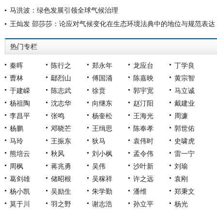
马洪波：绿色发展引领全球气候治理
王灿发 邵莎莎：论应对气候变化在生态环境法典中的地位与规范表达
热门专栏
秦晖
陈行之
郑永年
龙应台
丁学良
曹林
鄢烈山
傅国涌
陈嘉映
黄宗智
于建嵘
陈志武
徐贲
郭宇宽
马立诚
杨祖陶
沈志华
向继东
赵汀阳
戴建业
李昌平
张鸣
杨奎松
王海光
周濂
杨鹏
邓晓芒
王缉思
陈奉孝
郭世佑
马玲
王振东
狄马
袁伟时
史啸虎
熊培云
秋风
刘小枫
孟令伟
雷一宁
周枫
蒋兆勇
吴伟
沙叶新
刘瑜
葛剑雄
储昭根
吴稼祥
许之远
袁刚
杨小凯
吴励生
朱学勤
潘维
郑秉文
莫于川
羽之野
谢志浩
孙立平
杨光