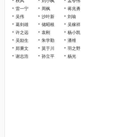
秋风
刘小枫
孟令伟
雷一宁
周枫
蒋兆勇
吴伟
沙叶新
刘瑜
葛剑雄
储昭根
吴稼祥
许之远
袁刚
杨小凯
吴励生
朱学勤
潘维
郑秉文
莫于川
羽之野
谢志浩
孙立平
杨光