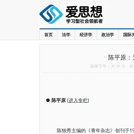
首页
法学
经济学
政治学
国际
陈平原：
选择字号：
大
中
小
本文
●
陈平原
(
进入专栏
)
陈独秀主编的《青年杂志》创刊于19