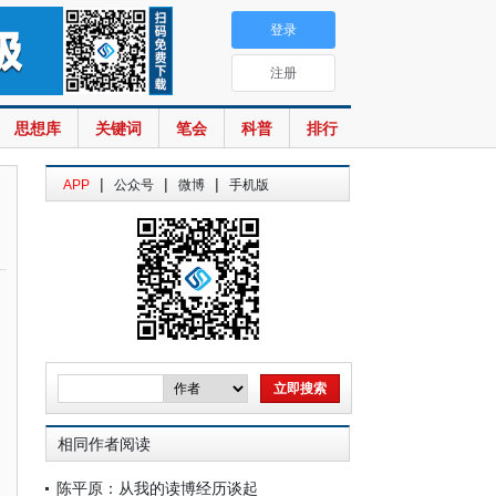
登录
注册
思想库
关键词
笔会
科普
排行
|
|
|
APP
公众号
微博
手机版
相同作者阅读
陈平原：从我的读博经历谈起