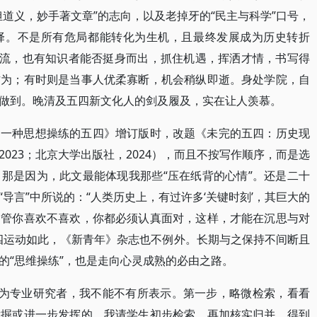
道义，妙手著文章”的志向，以及老掉牙的“民主与科学”口号，
择。不是所有危局都能转化为生机，且最终发展成为历史转折
潮流，也有知识者能否挺身而出，抓住机遇，挥洒才情，书写得
作为；有时则是当事人优柔寡断，机会稍纵即逝。身处学院，自
做到。晚清及五四新文化人的剑及履及，实在让人羡慕。
为一种思想操练的五四》增订版时，改题《未完的五四：历史现
023；北京大学出版社，2024），而且不按写作顺序，而是选
那是因为，此文最能体现我那些“压在纸背的心情”。还是二十
导言”中所说的：“人类历史上，有过许多‘关键时刻’，其巨大的
不管你喜欢不喜欢，你都必须认真面对，这样，才能在沉思与对
四运动如此，《新青年》杂志也不例外。长期与之保持不间断且
的“思维操练”，也是走向心灵成熟的必由之路。
作为专业研究者，我不能不有所表示。第一步，略微检索，看看
发掘或进一步发挥的。我请学生初步检索，再加核实归并，得到