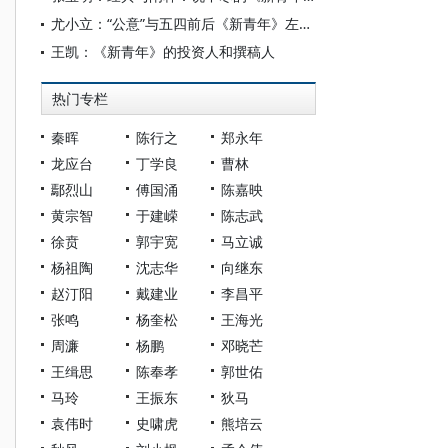
尤小立：“公意”与五四前后《新青年》左翼同人的思想转向
王凯：《新青年》的投资人和撰稿人
热门专栏
秦晖
陈行之
郑永年
龙应台
丁学良
曹林
鄢烈山
傅国涌
陈嘉映
黄宗智
于建嵘
陈志武
徐贲
郭宇宽
马立诚
杨祖陶
沈志华
向继东
赵汀阳
戴建业
李昌平
张鸣
杨奎松
王海光
周濂
杨鹏
邓晓芒
王缉思
陈奉孝
郭世佑
马玲
王振东
狄马
袁伟时
史啸虎
熊培云