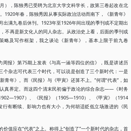
年2月），陈独秀已受聘为北京大学文科学长，故第三卷起改在北
。1920年春，陈独秀因从事实际政治活动而南下，《新青年》
月出满九卷后休刊。1923年至1926年间出现的季刊或不定期出
物，不再是新文化人的同人杂志。从政治史上看，后面的季刊或
策略及写作框架，我之谈论《新青年》，基本上限于前九卷
努力周报》第75期上发表《与高一涵等四位的信》，既是讲述历
有三个杂志可代表三个时代，可以说是创造了三个新时代：一是
新青年》。而《民报》与《甲寅》还算不上。”何谓“代表”，如
未认真界定。而这四个清末民初偏于政论的综合杂志——《时务
902—1907）、《民报》（1905—1910）、《甲寅》（1914
、发行有断续、影响力也有大小，为何胡适贬低立场激进的《民
的价值应在“代表”之上。称得上“创造了”一个新时代的杂志，首