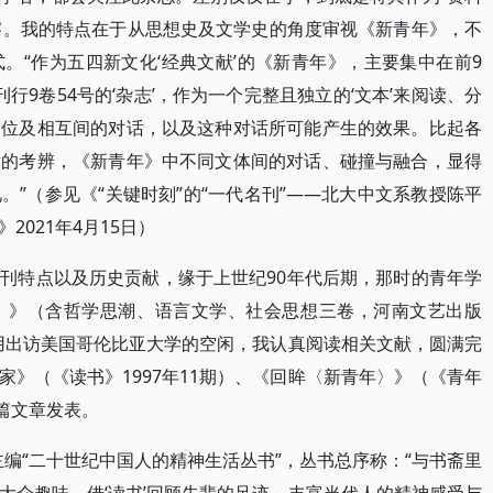
考察。我的特点在于从思想史及文学史的角度审视《新青年》，不
。“作为五四新文化‘经典文献’的《新青年》，主要集中在前9
行9卷54号的‘杂志’，作为一个完整且独立的‘文本’来阅读、分
定位及相互间的对话，以及这种对话所可能产生的效果。比起各
凿的考辨，《新青年》中不同文体间的对话、碰撞与融合，显得
”（参见《“关键时刻”的“一代名刊”——北大中文系教授陈平
021年4月15日）
刊特点以及历史贡献，缘于上世纪90年代后期，那时的青年学
〉》（含哲学思潮、语言文学、社会思想三卷，河南文艺出版
利用出访美国哥伦比亚大学的空闲，我认真阅读相关文献，圆满完
》（《读书》1997年11期）、《回眸〈新青年〉》（《青年
单篇文章发表。
编“二十世纪中国人的精神生活丛书”，丛书总序称：“与书斋里