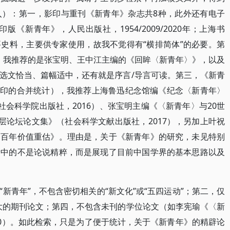
入）：第一，影印与重刊《新青年》杂志共8种，此外还有电子
《新青年》，人民出版社，1954/2009/2020年；上海书
年。此类重要史料，主要供专家使用，故我不觉得有“横排简体”的必要。第
种，我推荐的是张宝明、王中江主编的《回眸〈新青年〉》，以及
选文恰当、篇幅适中，还有就是序言/导言可读。第三，《新青
（重印的合并统计），我推荐上海鲁迅纪念馆编《纪念〈新青年〉
社会科学院出版社，2016）、张宝明主编《〈新青年〉与20世
层论坛论文集》（社会科学文献出版社，2017），另加上叶祝
动百年价值重估》。理由是，关于《新青年》的研究，未见特别
看中的不是论说精粹，而是展现了目前中国学界的基本思路以及
新青年”，不包含密切相关的“新文化”或“五四运动”；第二，仅
大的期刊论文；第四，不包含未刊的学位论文（如李宪瑜《〈新
00）。如此检索，只是为了便于统计，关于《新青年》的精辟论