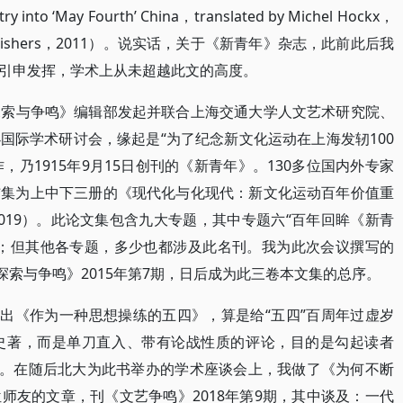
 into ‘May Fourth’ China，translated by Michel Hockx，
mic Publishers，2011）。说实话，关于《新青年》杂志，此前此后我
引申发挥，学术上从未超越此文的高度。
联《探索与争鸣》编辑部发起并联合上海交通大学人文艺术研究院、
国际学术研讨会，缘起是“为了纪念新文化运动在上海发轫100
，乃1915年9月15日创刊的《新青年》。130多位国内外专家
结集为上中下三册的《现代化与化现代：新文化运动百年价值重
019）。此论文集包含九大专题，其中专题六“百年回眸《新青
文；但其他各专题，多少也都涉及此名刊。我为此次会议撰写的
探索与争鸣》2015年第7期，日后成为此三卷本文集的总序。
推出《作为一种思想操练的五四》，算是给“五四”百周年过虚岁
史著，而是单刀直入、带有论战性质的评论，目的是勾起读者
辩。在随后北大为此书举办的学术座谈会上，我做了《为何不断
师友的文章，刊《文艺争鸣》2018年第9期，其中谈及：一代