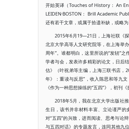
开始英译（Touches of History： An Entry
LEIDEN·BOSTON： Brill Acade
还有若干文章，或属于拾遗补缺，或略为
2015年6月19—21日，上海社
北京大学高等人文研究院等，在上海举办
周年”。谁都明白，这里所说的“发轫”之作
学者与会，发表许多精彩的论文，日后
估》（叶祝弟等主编，上海三联书店，2
年》：重读与反思”，收入陈思和等九
《作为一种思想操练的“五四”》，初刊《
2018年5月，我在北京大学出版社
生日，该书并非材料丰富、立论谨严的
对“五四”的兴致，进而阅读、思考与论
与五四对话》的专题发言，连同其他九位