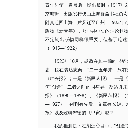
青年》第二卷最后一期出版时（1917
京编辑，出版发行仍由上海群益书社负责
随其迁回上海，后又迁至广州，1922年7
版物《新青年》，乃中共中央的理论刊
不定期出版物同样很重要，但基于论述
（1915—1922）。
1923年10月，胡适在其主编的《
史，也在表达志向：“二十五年来，只
《时务报》；一是《新民丛报》；一是《
何“创造”，二者之间的同与异，胡适并
报》（1896—1898）、《新民丛报》（1
—1927），创刊有先后、文章有长短
报》以及逻辑严密的《甲寅》呢？
我的推测是：在胡适心目中，“创造”