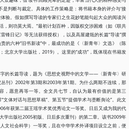
大众趣味，借‘读书’回顾先辈的足迹，丰富当代人的精神感受与
而不是判断与裁定。具体的工作策略是：将书籍本身的评介与‘接
读体验。假如撰写导读的专家们之生花妙笔能勾起大众的阅读兴
神生活，则功莫大焉。”最初计划百种，因版权交涉困难（如《联共
雷锋日记》等无法获得授权），以及高屋建瓴的长篇“导读”撰
负责的六种“旧书新读”中，最成功的是《〈新青年〉文选》（陈
14；北京大学出版社，2019）。这里的“成功”，既体现在书籍发
多字的长篇导读，题为《思想史视野中的文学——〈新青年〉研
刊》2002年第3期和2003年第1期。为什么两期不连续，那
容，愿意再等一等。全文共七节，自认为最有价值的是第三
四节“文体对话与思想草稿”、第五节“提倡学术与垄断舆论”。此文
006年获第二届王瑶学术奖优秀论文一等奖。日后又成为我的代
学出版社2005初版、日后多次重刊）的第二章。该书2009年
（人文社会科学）一等奖，且在中华学术外译项目设立之前，便