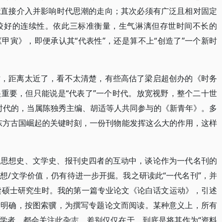
能直接介入并影响时代思潮的走向；其次必须有广泛且相对固定
较好的连续性。依此三标准衡量，生气淋漓但存世时间不长的
甲寅》，即便承认其“代表性”，还是算不上“创造了”一个新时
时，距离太近了，看不太清楚，有些高估了梁启超创办的《时务
重要，但只能说是“代表了”一个时代。放宽视野，整个二十世
新时代的，当属陈独秀主编、胡适等人共同参与的《新青年》。多
东方古国崛起的关键时刻，一份刊物能发挥这么大的作用，这样
、思想史、文学史、报刊史四者的互动中，谈论作为一代名刊的
想/文学价值，仍有待进一步开掘。我之研读此“一代名刊”，并
入读硕士研究生时。我的第一篇专业论文《论白话文运动》，引述
标明确，按图索骥，为撰写专题论文而阅读。某种意义上，所有
学者，都会关注此杂志。差别仅仅在于，到底是将其作为“资料