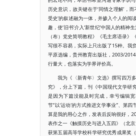
的宏论不同，本丛书希望沟通专家学识与
历史意识，故关键在于‘同情之理解’，
受史’的叙述融为一体，并掺入个人的阅
趣，使‘旧书’介入‘新世纪’中国人的精
（布）党史简明教程》《毛主席语录》《
写很不容易，实际上只出版了15种。我
平原选编，贵州教育出版社，2003/20
行量大，也落实为学界评价高。
我为《〈新青年〉文选》撰写四万
究》，分上下篇，刊《中国现代文学研究丛
是因为下篇没能及时完成，幸亏编辑宽
节“以‘运动’的方式推进文学事业”、第
算是我的用心之作，发表后反响很好，2
表作之一《触摸历史与进入五四》（北京大
获第五届高等学校科学研究优秀成果奖