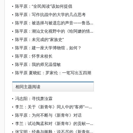
陈平原：“全民阅读”该如何提倡
陈平原：写作抗战中的大学的几点思考
陈平原：被选择与被遗忘的声音——鲁迅“出口”能否以及如何“成章”
陈平原：潮汕文化视野中的《给阿嬷的情书》
陈平原：未完成的“家族史”
陈平原：建一座大学博物馆，如何？
陈平原：怀李未校长
陈平原：我的师兄温儒敏
陈平原 夏晓虹：罗家伦：一笔写出五四潮
相同主题阅读
冯志阳：寻找萧汝霖
李兰：关于《新青年》同人中的“客师”——论《新青年》同人分化的重要细节
陈平原：为何不断与《新青年》对话
李兰：试论陶孟和对《新青年》的贡献——关于《新青年》同人分化重要细节
张宝明：经典与阐释：说不尽的《新青年》