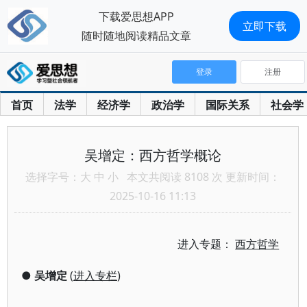
下载爱思想APP
立即下载
随时随地阅读精品文章
登录
注册
首页
法学
经济学
政治学
国际关系
社会学
吴增定：西方哲学概论
选择字号：
大
中
小
本文共阅读 8108 次 更新时间：
2025-10-16 11:13
进入专题：
西方哲学
●
吴增定
(
进入专栏
)