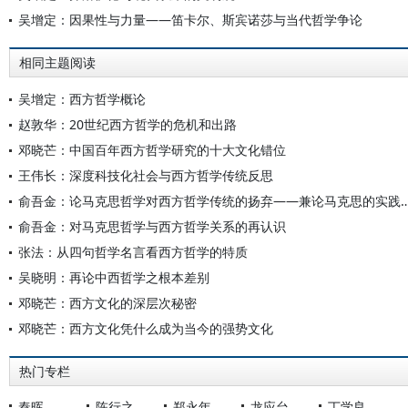
吴增定：因果性与力量——笛卡尔、斯宾诺莎与当代哲学争论
相同主题阅读
吴增定：西方哲学概论
赵敦华：20世纪西方哲学的危机和出路
邓晓芒：中国百年西方哲学研究的十大文化错位
王伟长：深度科技化社会与西方哲学传统反思
俞吾金：论马克思哲学对西方哲学传统的扬弃——兼论马克思的实
俞吾金：对马克思哲学与西方哲学关系的再认识
张法：从四句哲学名言看西方哲学的特质
吴晓明：再论中西哲学之根本差别
邓晓芒：西方文化的深层次秘密
邓晓芒：西方文化凭什么成为当今的强势文化
热门专栏
秦晖
陈行之
郑永年
龙应台
丁学良