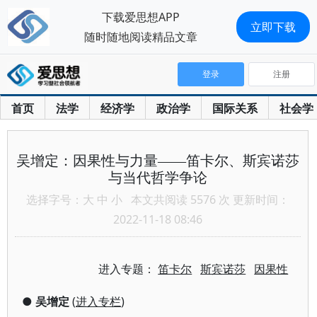
下载爱思想APP
立即下载
随时随地阅读精品文章
登录
注册
首页
法学
经济学
政治学
国际关系
社会学
吴增定：因果性与力量——笛卡尔、斯宾诺莎
与当代哲学争论
选择字号：
大
中
小
本文共阅读 5576 次 更新时间：
2022-11-18 08:46
进入专题：
笛卡尔
斯宾诺莎
因果性
●
吴增定
(
进入专栏
)