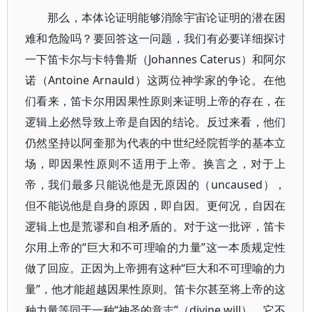
那么，本体论证明能够消除宇宙论证明的潜在困
难和危险吗？要回答这一问题，我们有必要详细探讨
一下笛卡尔与卡特鲁斯（Johannes Caterus）和阿尔
诺（Antoine Arnauld）这两位神学家的争论。在他
们看来，笛卡尔用因果性原则来证明上帝的存在，在
逻辑上必然导致上帝是自因的结论。反过来看，他们
仍然坚持以阿奎那为代表的中世纪经院哲学的基本立
场，即因果性原则不适用于上帝。换言之，对于上
帝，我们最多只能说他是无原因的（uncaused），
但不能说他是自身的原因，即自因。更何况，自因在
逻辑上也是荒谬和自相矛盾的。对于这一批评，笛卡
尔用上帝的“巨大和不可理喻的力量”这一本质规定性
做了回应。正因为上帝拥有这种“巨大和不可理喻的力
量”，他才能超越因果性原则。笛卡尔甚至将上帝的这
种力量等同于一种“神圣的意志”（divine will），它不