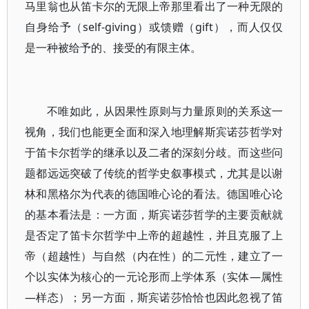
马里翁也从笛卡尔的无限上帝那里看出了一种无限的
自身给予（self-giving）或馈赠（gift），而人仅仅
是一种被给予的、接受的有限主体。
不唯如此，从因果性原则与力量原则的关系这一
视角，我们也能更全面和深入地理解斯宾诺莎哲学对
于笛卡尔哲学的继承以及二者的深刻分歧。而这些问
题都远远突破了传统的哲学史叙事模式，尤其是以谢
林和黑格尔为代表的德国唯心论的看法。德国唯心论
的基本看法是：一方面，斯宾诺莎哲学的主要贡献就
是否定了笛卡尔哲学中上帝的超越性，并且克服了上
帝（超越性）与自然（内在性）的二元性，建立了一
个以实体为核心的一元论形而上学体系（实体—属性
—样态）；另一方面，斯宾诺莎恰恰也因此忽视了笛