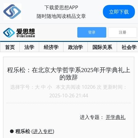
下载爱思想APP
立即下载
随时随地阅读精品文章
登录
注册
首页
法学
经济学
政治学
国际关系
社会学
程乐松：在北京大学哲学系2025年开学典礼上
的致辞
选择字号：
大
中
小
本文共阅读 10206 次 更新时间：
2025-10-26 21:44
进入专题：
开学典礼
●
程乐松
(
进入专栏
)