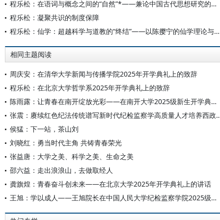
程乐松：在语词与概念之间的“自然”*——兼论中国古代思想研究的概念化方法
程乐松：凝聚共识的制度保障
程乐松：仙学：超越科学与道教的“终结”——以陈撄宁的仙学理论与科学观念为例的研究
相同主题阅读
周庆安：在清华大学新闻与传播学院2025年开学典礼上的致辞
程乐松：在北京大学哲学系2025年开学典礼上的致辞
陈雨露：让青春在南开绽放光彩——在南开大学2025级新生开学典礼上的讲话
张震：赓续红色纪法传统谱写新时代纪检监察学高质
侯猛：下一站，茶山刘
刘晓红：勇当时代主角 共铸青春荣光
张益唐：大学之美、科学之美、生命之美
邵六益：走出浪浪山，去做取经人
龚旗煌：青春奋斗创未来——在北京大学2025年开学典礼上的讲话
王旭：学以成人——王旭院长在中国人民大学纪检监察学院2025级研究生开学典礼上的致辞