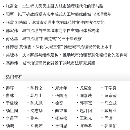
张富文：全过程人民民主融入城市治理现代化的理与路
阳军：以正确政绩观夯实生成式人工智能赋能城市治理根基
张震 刘栋阳：论城市治理中党的规范性文件的法治功能
邵宏伟：城市治理与中国城市之学自主知识体系构建
何达基：城市治理“中国范式”的三十年观察
佟德志 黄佳雯：深化“大城三管” 推进城市治理现代化上水平
吴晓林：技术赋能与组织建构：推动城市治理智慧化
高秦伟：城市治理现代化背景下的城市法研究展望
热门专栏
秦晖
陈行之
郑永年
龙应台
丁学良
曹林
鄢烈山
傅国涌
陈嘉映
黄宗智
于建嵘
陈志武
徐贲
郭宇宽
马立诚
杨祖陶
沈志华
向继东
赵汀阳
戴建业
李昌平
张鸣
杨奎松
王海光
周濂
杨鹏
邓晓芒
王缉思
陈奉孝
郭世佑