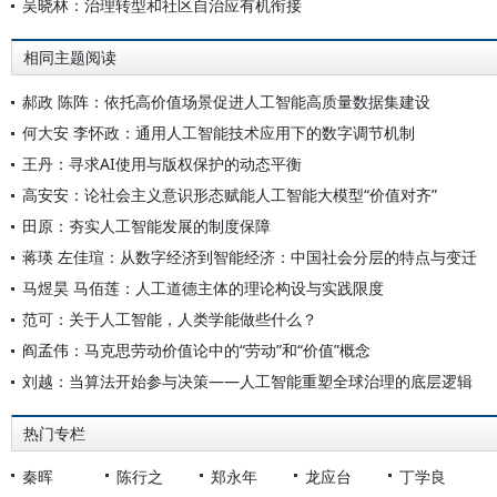
吴晓林：治理转型和社区自治应有机衔接
相同主题阅读
郝政 陈阵：依托高价值场景促进人工智能高质量数据集建设
何大安 李怀政：通用人工智能技术应用下的数字调节机制
王丹：寻求AI使用与版权保护的动态平衡
高安安：论社会主义意识形态赋能人工智能大模型“价值对齐”
田原：夯实人工智能发展的制度保障
蒋瑛 左佳瑄：从数字经济到智能经济：中国社会分层的特点与变迁
马煜昊 马佰莲：人工道德主体的理论构设与实践限度
范可：关于人工智能，人类学能做些什么？
阎孟伟：马克思劳动价值论中的“劳动”和“价值”概念
刘越：当算法开始参与决策——人工智能重塑全球治理的底层逻辑
热门专栏
秦晖
陈行之
郑永年
龙应台
丁学良