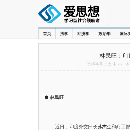
首页
法学
经济学
政治学
国际
林民旺：印
选择字号：
大
中
小
本文
●
林民旺
近日，印度外交部长苏杰生和商工