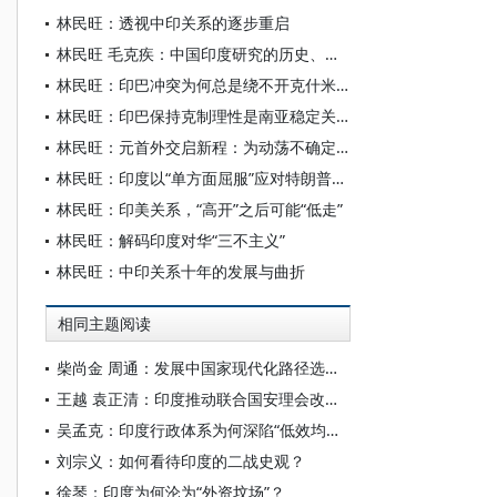
林民旺：透视中印关系的逐步重启
林民旺 毛克疾：中国印度研究的历史、现状与挑战
林民旺：印巴冲突为何总是绕不开克什米尔问题
林民旺：印巴保持克制理性是南亚稳定关键
林民旺：元首外交启新程：为动荡不确定的世界局势注入稳定性和新动能
林民旺：印度以“单方面屈服”应对特朗普的“不确定性”
林民旺：印美关系，“高开”之后可能“低走”
林民旺：解码印度对华“三不主义”
林民旺：中印关系十年的发展与曲折
相同主题阅读
柴尚金 周通：发展中国家现代化路径选择及其经验教训——以印度、巴西、南非等国的现代化为例
王越 袁正清：印度推动联合国安理会改革的路径与前景
吴孟克：印度行政体系为何深陷“低效均衡”困境
刘宗义：如何看待印度的二战史观？
徐琴：印度为何沦为“外资坟场”？