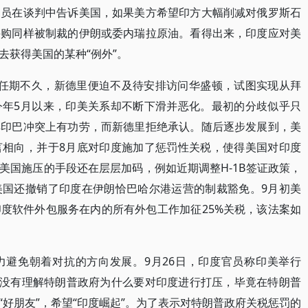
官员在谈判中告诉美国，如果美方希望印方大幅削减对俄罗斯石
采购同样被制裁的伊朗或委内瑞拉原油。看得出来，印度应对美
去获得美国的某种“例外”。
统任期不久，新德里便迫不及待安排访问华盛顿，试图实现从拜
今年5月以来，印美关系却不断下滑并恶化。最初的分歧似乎只
解印巴冲突上有功劳，而新德里拒绝承认。随后逐步发展到，美
言相向，并于8月底对印度施加了惩罚性关税，使得美国对印度
美国施压的手段还在层层加码，例如近期调整H-1B签证政策，
美国还撤销了印度在伊朗恰巴哈尔港运营的制裁豁免。9月初美
度软件外包服务在内的所有外包工作加征25%关税，该法案如
力避免朝着对抗的方向发展。9月26日，印度官员称印美举行
也没有理解特朗普政府为什么要对印度进行打压，毕竟在特朗普
好朋友”，希望“印度崛起”。为了表示对特朗普政府关税惩罚的