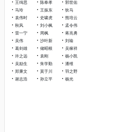
王缉思
陈奉孝
郭世佑
马玲
王振东
狄马
袁伟时
史啸虎
熊培云
秋风
刘小枫
孟令伟
雷一宁
周枫
蒋兆勇
吴伟
沙叶新
刘瑜
葛剑雄
储昭根
吴稼祥
许之远
袁刚
杨小凯
吴励生
朱学勤
潘维
郑秉文
莫于川
羽之野
谢志浩
孙立平
杨光