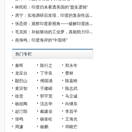
林民旺：印度仍未看透美国的“盟友逻辑”
房宁：实地调研后发现，印度的复杂性远超舆论认知
张忞煜：观察印度新视角——破解印度政治“宗教语言转码”
毛克疾：补贴驱动的工业梦，真能助力印度制造业发展吗
燕海鸣：印度海岸的“中国塔”
热门专栏
秦晖
陈行之
郑永年
龙应台
丁学良
曹林
鄢烈山
傅国涌
陈嘉映
黄宗智
于建嵘
陈志武
徐贲
郭宇宽
马立诚
杨祖陶
沈志华
向继东
赵汀阳
戴建业
李昌平
张鸣
杨奎松
王海光
周濂
杨鹏
邓晓芒