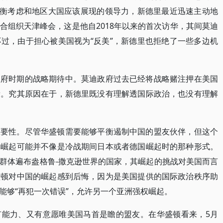
平衡考虑和地区大国应该展现的领导力，新德里最近迅速主动地
合组织天津峰会，这是他自2018年以来的首次访华，其间莫迪
过，由于担心被美国视为“反美”，新德里也拒绝了一些多边机
政府时期的战略期待中。莫迪政府过去已经将战略赌注押在美国
衡。究其原因在于，新德里既没有理解透国际政治，也没有理解
重要性。尽管华盛顿需要能够平衡遏制中国的盟友伙伴，但这个
的崛起可能并不像是冷战期间日本或者德国崛起时的那种形式。
群体遍布盎格鲁-撒克逊世界的国家，其崛起的挑战对美国而言
盛顿对中国的崛起感到后悔，因为是美国提供的国际政治秩序助
能够“再犯一次错误”，允许另一个亚洲强权崛起。
有能力、又有意愿唯美国马首是瞻的盟友。在华盛顿看来，5月