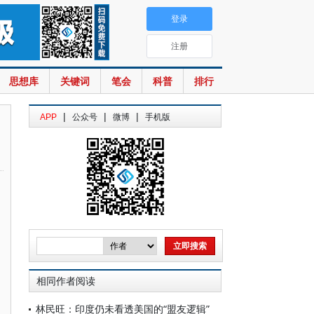
登录
注册
思想库
关键词
笔会
科普
排行
|
|
|
APP
公众号
微博
手机版
相同作者阅读
林民旺：印度仍未看透美国的“盟友逻辑”