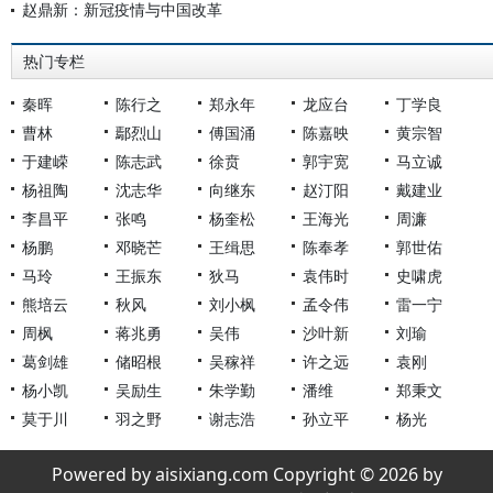
赵鼎新：新冠疫情与中国改革
热门专栏
秦晖
陈行之
郑永年
龙应台
丁学良
曹林
鄢烈山
傅国涌
陈嘉映
黄宗智
于建嵘
陈志武
徐贲
郭宇宽
马立诚
杨祖陶
沈志华
向继东
赵汀阳
戴建业
李昌平
张鸣
杨奎松
王海光
周濂
杨鹏
邓晓芒
王缉思
陈奉孝
郭世佑
马玲
王振东
狄马
袁伟时
史啸虎
熊培云
秋风
刘小枫
孟令伟
雷一宁
周枫
蒋兆勇
吴伟
沙叶新
刘瑜
葛剑雄
储昭根
吴稼祥
许之远
袁刚
杨小凯
吴励生
朱学勤
潘维
郑秉文
莫于川
羽之野
谢志浩
孙立平
杨光
Powered by aisixiang.com Copyright © 2026 by