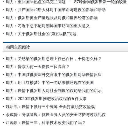
周力：重回国际热点的乌克兰问题——G7峰会同俄罗斯新一轮的较量
周力：共产国际和斯大林对中国革命与建设的影响和帮助
周力：俄罗斯黄金产量现状及对俄和世界经济的影响
周力：习近平总书记对朝鲜国事访问的重大意义
周力：关于俄罗斯社会的“第五纵队”问题
相同主题阅读
周力：受感染的俄罗斯总理上任已百日，干得怎么样？
周力：普京为何一天撤换三位高官？
周力：中国驻俄资深外交官眼中的俄罗斯对华疫情反应
周力：用《红楼梦》中的一句话来描述现在的美国
周力：疫情下俄罗斯人对社会制度的议论给我们的启示
周力：2020年俄罗斯推进政治议程的五件大事
魏后凯：疫情下做好三个统筹 全面打赢脱贫攻坚战
余成普：身临险境：抗疫医务人员的安全防护与过渡礼仪
江晓原：疫情三年，科学技术改变我们了吗？