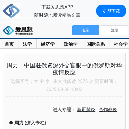
下载爱思想APP
立即下载
随时随地阅读精品文章
登录
注册
首页
法学
经济学
政治学
国际关系
社会学
周力：中国驻俄资深外交官眼中的俄罗斯对华
疫情反应
选择字号：
大
中
小
本文共阅读 2575 次 更新时间：
2025-09-06 10:02
进入专题：
新冠肺炎
合作战疫
●
周力
(
进入专栏
)