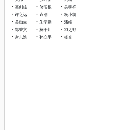
葛剑雄
储昭根
吴稼祥
许之远
袁刚
杨小凯
吴励生
朱学勤
潘维
郑秉文
莫于川
羽之野
谢志浩
孙立平
杨光