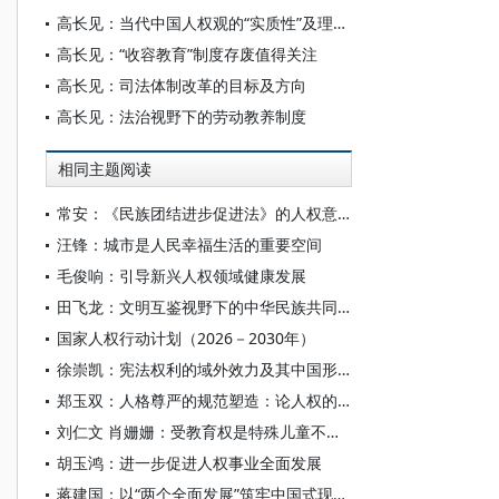
高长见：当代中国人权观的“实质性”及理论展开
高长见：“收容教育”制度存废值得关注
高长见：司法体制改革的目标及方向
高长见：法治视野下的劳动教养制度
相同主题阅读
常安：《民族团结进步促进法》的人权意义
汪锋：城市是人民幸福生活的重要空间
毛俊响：引导新兴人权领域健康发展
田飞龙：文明互鉴视野下的中华民族共同体人权观及其世界意义
国家人权行动计划（2026－2030年）
徐崇凯：宪法权利的域外效力及其中国形态
郑玉双：人格尊严的规范塑造：论人权的法理证成
刘仁文 肖姗姗：受教育权是特殊儿童不可剥夺的基本人权
胡玉鸿：进一步促进人权事业全面发展
蒋建国：以“两个全面发展”筑牢中国式现代化人权根基