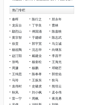
热门专栏
秦晖
陈行之
郑永年
龙应台
丁学良
曹林
鄢烈山
傅国涌
陈嘉映
黄宗智
于建嵘
陈志武
徐贲
郭宇宽
马立诚
杨祖陶
沈志华
向继东
赵汀阳
戴建业
李昌平
张鸣
杨奎松
王海光
周濂
杨鹏
邓晓芒
王缉思
陈奉孝
郭世佑
马玲
王振东
狄马
袁伟时
史啸虎
熊培云
秋风
刘小枫
孟令伟
雷一宁
周枫
蒋兆勇
吴伟
沙叶新
刘瑜