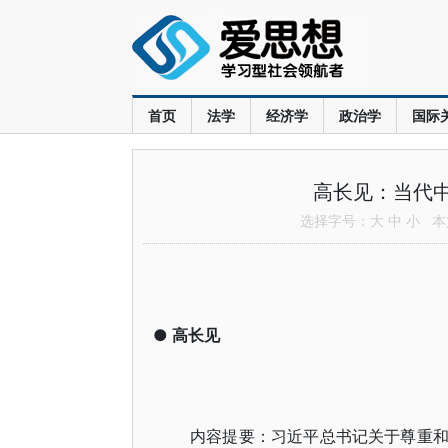
首页
法学
经济学
政治学
国际
高长见：当代中
选择字号：
大
中
小
本文
●
高长见
内容提要：习近平总书记关于尊重