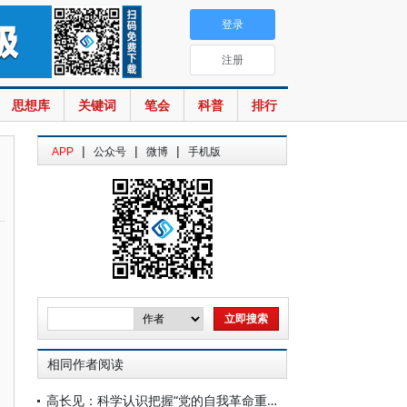
登录
注册
思想库
关键词
笔会
科普
排行
|
|
|
APP
公众号
微博
手机版
相同作者阅读
高长见：科学认识把握“党的自我革命重在治权”