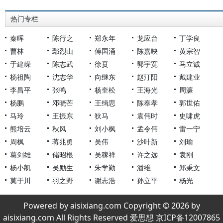
热门专栏
秦晖
陈行之
郑永年
龙应台
丁学良
曹林
鄢烈山
傅国涌
陈嘉映
黄宗智
于建嵘
陈志武
徐贲
郭宇宽
马立诚
杨祖陶
沈志华
向继东
赵汀阳
戴建业
李昌平
张鸣
杨奎松
王海光
周濂
杨鹏
邓晓芒
王缉思
陈奉孝
郭世佑
马玲
王振东
狄马
袁伟时
史啸虎
熊培云
秋风
刘小枫
孟令伟
雷一宁
周枫
蒋兆勇
吴伟
沙叶新
刘瑜
葛剑雄
储昭根
吴稼祥
许之远
袁刚
杨小凯
吴励生
朱学勤
潘维
郑秉文
莫于川
羽之野
谢志浩
孙立平
杨光
Powered by aisixiang.com Copyright © 2026 by
aisixiang.com All Rights Reserved 爱思想 京ICP备12007865