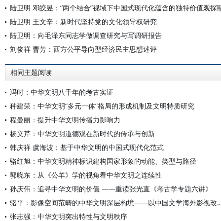
陆卫明 邓皎昱：“两个结合”视域下中国式现代化蕴含的独特价值观探
陆卫明 王文辛：新时代坚持党的文化领导权研究
陆卫明：向毛泽东同志学做调查研究与写调研报告
刘俊祥 曹芳：西方公平导向型经济民主思想述评
相同主题阅读
冯时：中华文明八千年的考古实证
种建荣：中华文明“多元一体”格局的形成机制及文明特质研究
程曼丽：提升中华文明传播力影响力
杨义芹：中华文明道德观在新时代的传承与创新
韩庆祥 虞海波：基于中华文明的中国式现代化范式
骆红旭：中华文明精神标识建构国家形象的动能、类型与路径
郭晓东：从《公羊》学的视角看中华文明之连续性
孙庆伟：追寻中华文明的价值 ——重读张光直《考古学专题六讲》
骆平：影像空间范畴的中华文明深层构境——以中国文
张志强：中华文明突出特性与文明秩序