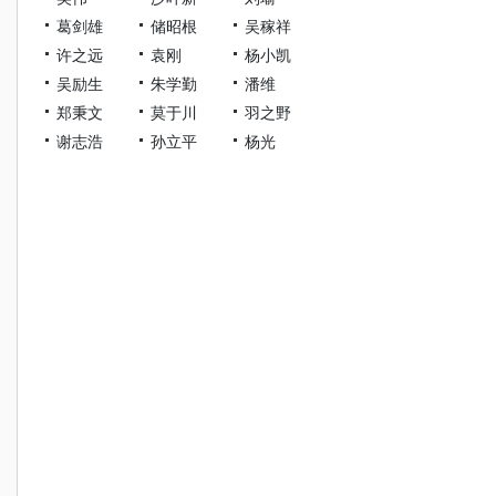
葛剑雄
储昭根
吴稼祥
许之远
袁刚
杨小凯
吴励生
朱学勤
潘维
郑秉文
莫于川
羽之野
谢志浩
孙立平
杨光