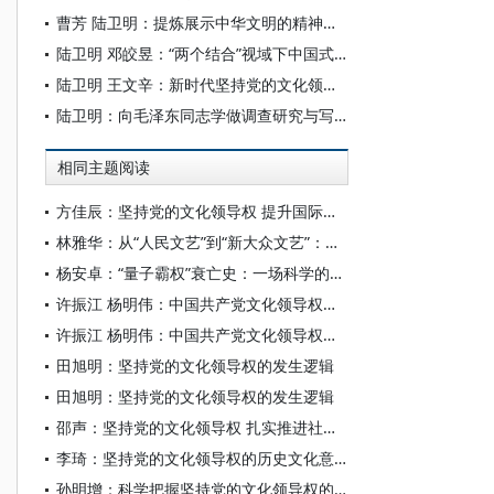
曹芳 陆卫明：提炼展示中华文明的精神标识
陆卫明 邓皎昱：“两个结合”视域下中国式现代化蕴含的独特价值观探赜
陆卫明 王文辛：新时代坚持党的文化领导权研究
陆卫明：向毛泽东同志学做调查研究与写调研报告
相同主题阅读
方佳辰：坚持党的文化领导权 提升国际传播效能
林雅华：从“人民文艺”到“新大众文艺”：中国共产党文化领导权建构的文艺路径
杨安卓：“量子霸权”衰亡史：一场科学的文化竞争
许振江 杨明伟：中国共产党文化领导权建设的历史经验与实践前景
许振江 杨明伟：中国共产党文化领导权建设的历史经验与实践前景
田旭明：坚持党的文化领导权的发生逻辑
田旭明：坚持党的文化领导权的发生逻辑
邵声：坚持党的文化领导权 扎实推进社会主义文化强国建设
李琦：坚持党的文化领导权的历史文化意涵
孙明增：科学把握坚持党的文化领导权的内在逻辑