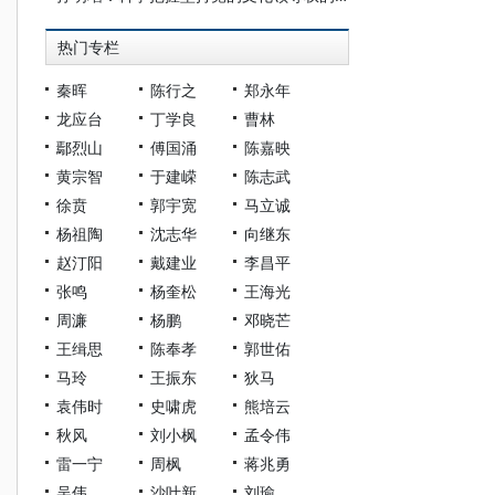
热门专栏
秦晖
陈行之
郑永年
龙应台
丁学良
曹林
鄢烈山
傅国涌
陈嘉映
黄宗智
于建嵘
陈志武
徐贲
郭宇宽
马立诚
杨祖陶
沈志华
向继东
赵汀阳
戴建业
李昌平
张鸣
杨奎松
王海光
周濂
杨鹏
邓晓芒
王缉思
陈奉孝
郭世佑
马玲
王振东
狄马
袁伟时
史啸虎
熊培云
秋风
刘小枫
孟令伟
雷一宁
周枫
蒋兆勇
吴伟
沙叶新
刘瑜