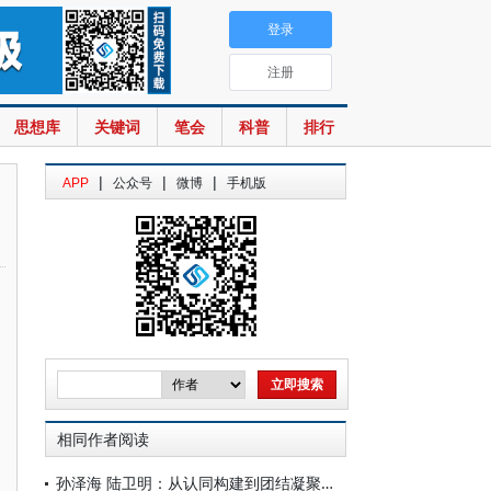
登录
注册
思想库
关键词
笔会
科普
排行
|
|
|
APP
公众号
微博
手机版
相同作者阅读
孙泽海 陆卫明：从认同构建到团结凝聚：互联网条件下新大众文艺的功能指向