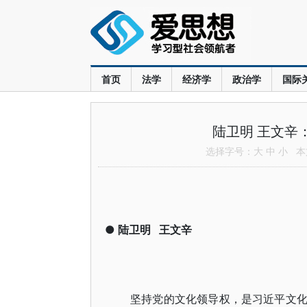
首页
法学
经济学
政治学
国际
陆卫明 王文辛
选择字号：
大
中
小
本文
●
陆卫明
王文辛
坚持党的文化领导权，是习近平文