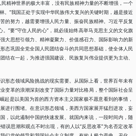
人民精神世界的极大丰富，没有民族精神力量的不断增强，一个
林。”我国正处于实现中华民族伟大复兴的关键时期，越是接近
艰苦的努力，越需要增强人民力量、振奋民族精神。习近平反复
心。”要“守住人民的心”，就必须始终高举马克思主义的文化旗
有强大思想引领力、精神凝聚力、价值感召力、国际影响力的新
识形态巩固全党全国人民团结奋斗的共同思想基础，使全体人民
紧团结在一起，为推进强国建设、民族复兴伟业提供更为主动、
意识形态领域风险挑战的现实需要。从国际上看，世界百年未有
产业变革的浪潮深刻改变了国际力量对比格局，整个国际社会呈
的崛起是以美国为首的西方资本主义国家极不愿意看到的事情，
发展进行围堵。在意识形态领域，美西方国家展开猛烈进攻，妄
中国，以此遏制中国的快速发展。就国内来说，一段时间内，随
错误思潮和观点不时出现，有的人以“反思改革”为名否定改革
击我们党的领导和我国社会主义制度，有的人极力歪曲、丑化、