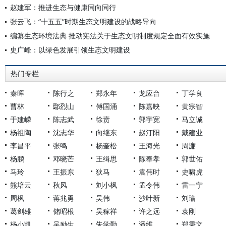
赵建军：推进生态与健康同向同行
张云飞：“十五五”时期生态文明建设的战略导向
编纂生态环境法典 推动宪法关于生态文明制度规定全面有效实施
史广峰：以绿色发展引领生态文明建设
热门专栏
秦晖
陈行之
郑永年
龙应台
丁学良
曹林
鄢烈山
傅国涌
陈嘉映
黄宗智
于建嵘
陈志武
徐贲
郭宇宽
马立诚
杨祖陶
沈志华
向继东
赵汀阳
戴建业
李昌平
张鸣
杨奎松
王海光
周濂
杨鹏
邓晓芒
王缉思
陈奉孝
郭世佑
马玲
王振东
狄马
袁伟时
史啸虎
熊培云
秋风
刘小枫
孟令伟
雷一宁
周枫
蒋兆勇
吴伟
沙叶新
刘瑜
葛剑雄
储昭根
吴稼祥
许之远
袁刚
杨小凯
吴励生
朱学勤
潘维
郑秉文