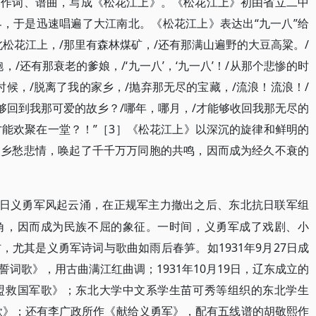
，作词、谱曲，写成《松花江上》。《松花江上》初由省立二中
，于是迅速唱遍了大江南北。《松花江上》表达出“九一八”给
松花江上，/那里有森林煤矿，/还有那满山遍野的大豆高粱。/
/还有那衰老的爹娘，/‘九一八’，‘九一八’！/从那个悲惨的时
惨的时候，/脱离了我的家乡，/抛弃那无尽的宝藏，/流浪！流浪！/
够回到我那可爱的故乡？/哪年，哪月，/才能够收回我那无尽的
才能欢聚在一堂？！”
3］
［
《松花江上》以深沉的旋律和鲜明的
的乡愁悲情，唤起了千千万万同胞的共鸣，因而成为经久不衰的
抗日义勇军风起云涌，在正规军主力撤出之后、东北抗日联军组
角，因而成为民族不屈的象征。一时间，义勇军成了戏剧、小
尤其是义勇军诗词与歌曲如雨后春笋。如1931年9月27日成
词歌》，用古曲满江红曲调；1931年10月19日，辽东成立的
盟救国军歌》；东北大学中文系学生苗可秀等组织的东北学生
歌》；还有李广政所作《献给义勇军》，配有五线谱的胡敬熙作