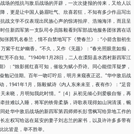
面战场的抵抗与敌后战场的开辟，一次次捷报的传来，又给人以
投降，更是让中国人扬眉吐气、欣喜若狂，不知有多少作品写出
。抗战文学不仅表现出民族心声的惊涛拍岸、浩瀚海洋，而且呈
如时任新四军第一支队司令员陈毅看到军部战地服务团张茜在话
“小箭含胎初生
知张茜乳名春兰，情不自禁地写下《赞春兰》：
万紫千红妒幽香。”不久，又作《无题》：“春光照眼意如痴，
芳不自知。”1940年1月28日，二人在溧阳县水西村新四军江
期》：“烛影摇红喜可知，催妆为赋小乔诗。同心能偿浑疑梦，
奋勉记佳期。百年一吻叮咛后，明月来窥夜正迟。”华中敌后战
动，1941年1月，陈毅赋诗《内人东来未至，夜有作》：“足音
天未晓，月明知我此时情。”
4］
［
从初见倾心到爱极自惭，再
心牵挂难以入睡，将军的铁骨柔肠，诗歌表现得如山涧清溪，蜿
在同处华中敌后战场的新四军第四师师长彭雪枫写给异地工作的
谋长左权写给远在延安的妻子刘志兰的家书，以及许许多多带有
比比皆是，举不胜举。