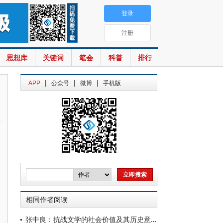
登录
注册
思想库
关键词
笔会
科普
排行
|
|
|
APP
公众号
微博
手机版
相同作者阅读
张中良：抗战文学的社会价值及其历史意义