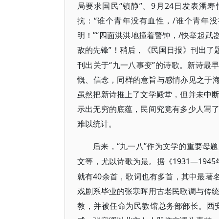
局要求国民“镇静”。9月24日发表
抗：“谁个青年没有血性，/谁个青年
明！”“四面洪洪地撞着警钟，/快举起武
敌的先锋”！稍后，《民国日报》刊出了
刊出关于“九一八事变”的诗歌。新诗最
慨、信念，同样的意旨与感情亦见之于海
虽然把新诗推上了文学殿堂，但并未中
示出无穷的底蕴，民间究竟有多少人写
难以统计。
“九一八”作为文学的重要母
后来，
文等，尤以诗歌为最。据《1931—194
就有40余首，歌词也有多首，其中最著
戏剧系毕业的张寒晖用古老民歌调与传
教，并被任命为民教馆总务部部长。西