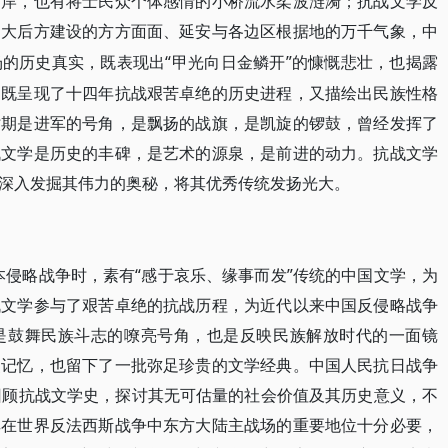
拍岸，也有将士民众个体感情的小桥流水柔波涟漪；抗战文学反
、大后方建设的方方面面、延安与各边区根据地的万千气象，中
“甲光向日金鳞开”的慷慨悲壮，也揭露
场的历史真实，既表现出
，既呈现了十四年抗战艰苦卓绝的历史进程，又描绘出民族性格
时期是进军的号角，是飘扬的战旗，是凯旋的锣鼓，曾经发挥了
战文学是历史的丰碑，是艺术的源泉，是前进的动力。抗战文学
深入发掘其伟力的奥秘，将其优秀传统发扬光大。
日本侵略战争时，素有“感于哀乐、缘事而发”传统的中国文学，为
战文学参与了艰苦卓绝的抗战历程，为近代以来中国反侵略战争
是鼓舞民族斗志的嘹亮号角，也是反映民族解放时代的一面镜
史记忆，也留下了一批弥足珍贵的文学经典。中国人民抗日战争
回顾抗战文学史，探讨其无可估量的社会价值及其历史意义，不
其在世界反法西斯战争中东方大陆主战场的重要地位十分必要，