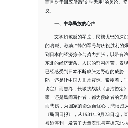
而且对于回应所谓“文学无用”的舆论、
义。
一、中华民族的心声
文学如敏感的琴弦，民族忧患的深
的呐喊、激励冲锋的军号与庆祝胜利的
到日本的经济掠夺与势力扩张，以带有
东北的经济萧条、人民的郁闷痛苦，表
已经感受到日本不断膨胀之野心的威胁，但
陷，还是让中国人非常震惊。紧接着，“
协定》而告终，长城抗战以《塘沽协定
家，还是民间写作者，都为侵略者的无
而悲伤，为国家的命运而忧心，悲愤成为
《民国日报》，从1931年9月23日起，直
被迫停刊，发表了大量表现与声援东北抗日