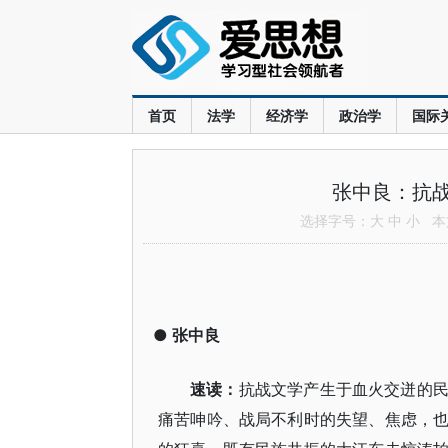
首页
法学
经济学
政治学
国际
张中良：抗
选择字号：
大
中
小
本文
●
张中良
速读
：
抗战文学产生于血火交迸的
痛苦呻吟、战局不利时的失望、焦虑，