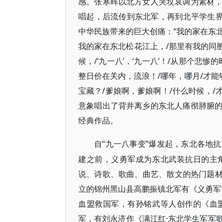
感。张寒晖以北方女人哭坟哀调为素材
唱起，后流传到东北军，再到北平学生界
中华民族带来的巨大创痛：“我的家在东北
我的家在东北松花江上，/那里有我的同胞，
候，/‘九一八’，‘九一八’！/从那个悲
整日价在关内，流浪！/哪年，哪月/才能
宝藏？/爹娘啊，爹娘啊！/什么时候，/
意象唱出了背井离乡的东北人痛彻肺腑
经典作品。
“九一八事变”爆发起，东北各地
自
建之前，义勇军成为东北武装抗日的主
说、诗歌、歌曲、曲艺、散文的热门题材，
立的锦州黑山县高鹏振镇北军有《义勇军誓
血盟救国军，有孙铭武等人创作的《血
军，有刘永济作《满江红·东北学生军军