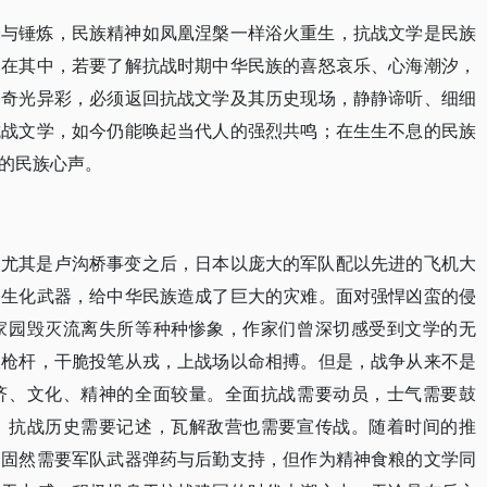
验与锤炼，民族精神如凤凰涅槃一样浴火重生，抗战文学是民族
尽在其中，若要了解抗战时期中华民族的喜怒哀乐、心海潮汐，
、奇光异彩，必须返回抗战文学及其历史现场，静静谛听、细细
抗战文学，如今仍能唤起当代人的强烈共鸣；在生生不息的民族
的民族心声。
，尤其是卢沟桥事变之后，日本以庞大的军队配以先进的飞机大
的生化武器，给中华民族造成了巨大的灾难。面对强悍凶蛮的侵
家园毁灭流离失所等种种惨象，作家们曾深切感受到文学的无
敌枪杆，干脆投笔从戎，上战场以命相搏。但是，战争从来不是
济、文化、精神的全面较量。全面抗战需要动员，士气需要鼓
，抗战历史需要记述，瓦解敌营也需要宣传战。随着时间的推
，固然需要军队武器弹药与后勤支持，但作为精神食粮的文学同