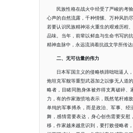
民族性格在战火中经受了严峻的考
心声的自然流露，千种情愫、万种风韵
若要认识民族精神浴火重生的艰难历程
品味。当年，前辈以鲜血与生命书写的
精神血脉中，永远流淌着抗战文学所传达
二、无可估量的伟力
日本军国主义的侵略铁蹄咄咄逼人
炮坦克军舰等重型武器加之以惨无人道
略者，目睹同胞身体被炸得支离破碎、
力，有的作家激愤地表示，既然笔杆难
单纯的军事搏杀，而是政治、军事、经
舞，感情需要表达，身心创伤需要安慰
移，作家越来越意识到，要打败侵略者