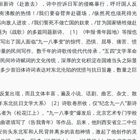
潘寿恒新诗《赴敌去》，诗中控诉日军的侵略暴行，呼吁国人反
没有沸般的热情！/我们要奋臂奔赴疆场，/纵然死也须死得光
器向敌人进攻，/我们誓死不做亡国的奴隶，/甘为国家牺牲做赴
题为《战歌》的多篇同题新诗。
1］
·青年园地》等报也
［
《申报
早写出了国人面临“九一八事变”的惊愕、恐惧、屈辱、痛苦、愤
量的民间写作。数千年的诗歌传统代代传承，“五四”文学革命
断民间吟诗赋词的文化传统，深厚的文化积淀在国难当头之际显
了多少首旧体诗词表达对东北沦陷的忧愤与抗日旨趣，数量之巨
题反复出现，而且文体丰富，遍及小说、话剧、曲艺、杂文、散
5年东北抗日文学大系》
2］
“纪念九一八”新诗
［
诗歌卷所收，仅
名者为《松花江上》。“九一八事变”爆发后，北京艺术专门学校
统曲谱填写了《告我青年》等作品。后来，他到西安省立二中任
安街头东北军和人民背井离乡的哀怨神情，激起了他创作的灵