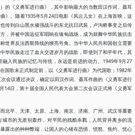
谱）的《义勇军进行曲》，其中影响最大的当数田汉作词、聂耳
》。随着1935年5月24日电影《风云儿女》在上海首映，这
，也传到白山黑水顽强战斗的东北抗日武装，卢沟桥事变之后传
后方，并被中国远征军唱响在缅甸战场，成为鼓舞中华民族抗击
堪称世界反法西斯阵线的嘹亮号角。当中华人民共和国创立需要
着中华民族走过了血火交迸岁月的战歌，即使到了和平年代，其
融入民族的记忆与传统，永远是前进的动力。1949年9月27
在国歌未正式制定前，以《义勇军进行曲》为代国歌；1982年
第五次会议通过决议，确定以田汉作词、聂耳作曲的《义勇军进行
3月14日，第十届全国人民代表大会第二次会议正式将《义勇军
，而北平、天津、太原、上海、南京、济南、广州、武汉等重要
方城市的无差别轰炸、对平民的残酷杀戮，人民背井离乡的流
理暴露出的种种弊端，让国人的心绪在恐惧、愤怒、焦灼、忧心