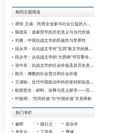
相同主题阅读
席恒 王涵：民营企业参与社会公益的入场、转型与升华
陈鼓应：道家哲学的历史意义与当代价值
刘勇：中国抗战文学的民族性与世界性
段从学：论抗战文学对“五四”新文学的推进和发展
段从学：从抗战文学的“大西南”书写看传统文化与现代“国家共同感”的形成
张中良：抗战文学的社会价值及其历史意义
陈兵：佛教的社会责任和社会价值
王浦劬：近代中国政治学科的发轫初创及其启示
欧阳哲生：材料、诠释与意义探寻——百年五四运动史研究之检视
叶险明：“共同价值”与“中国价值”关系辨析
热门专栏
秦晖
陈行之
郑永年
龙应台
丁学良
曹林