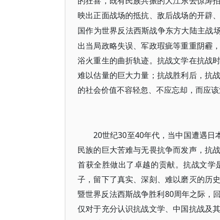
的狂喜，既有民族共振的大江东去惊涛
映出正面战场的抵抗、敌后战场的开辟
国作为世界反法西斯战争东方大陆主战
出当局政略失误、军政瑕疵等重重阴霾
浴火重生的曲折轨迹。抗战文学在抗战
难以估量的巨大力量；抗战胜利后，抗
的社会价值不容轻忽、不应忘却，而应该
20世纪30至40年代，当中国遭遇
民族的巨大苦难与无畏抗争而发声，抗
首获全胜做出了卓越的贡献。抗战文学
子，留下了真实、深刻、难以磨灭的历
暨世界反法西斯战争胜利80周年之际，
仅对于充分认识抗战文学、中国抗战及