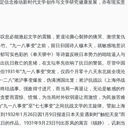
坚定信念推动新时代文学创作与文学研究健康发展，亦有现实意
沉叹息必能激起文学的震颤，更遑论撕心裂肺的痛哭、激愤复仇
“九一八事变”之前，留日归国诗人穆木天，就敏感地意识
爆竹。
浓郁写实色彩的《奉天驿中》等诗篇反映日本势力的咄咄逼人与
现出抗日救亡的意绪，在文坛率先吹响了抗日的警笛。尽管中国
1931年“九一八事变”突发，仅四个月零十八天东北就全境沦
一·二八”淞沪事变爆发，伪满洲国出笼；淞沪抗战以《上海停战
》终结战事。强敌得寸进尺，而当局一再退让，无论是敏感的作
耻贪婪而震惊、愤慨，为当局对外软弱退让而激愤，为民族苦难
“九一八事变”至“七七事变”之间抗战文学的主旋律。譬如上海
到1932年1月26日因1月9日报道日本天皇遇刺时“触犯天皇”而
的作品。1931年9月23日刊出苏凤的寓言《镇静》，讥刺当