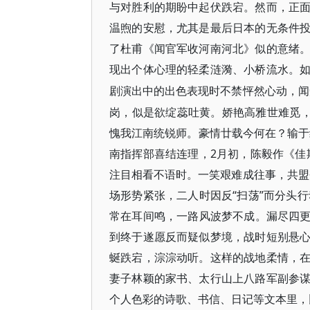
与对胜利的期盼中起伏跌宕。然而，正
温煦的安慰，尤其是最后日本的无条件
了杜甫《闻官军收河南河北》似的意绪
现出个体心理的轻柔涟漪、小桥流水。
剧演出中的出色表现时不禁怦然心动，闻
岗，似是欲绽蕊吐黄。娇艳高雅世难觅，
愧我江南统锐师。豪情廿载今何在？输于红
南指挥部喜结连理，2月初，陈毅作《佳
注目相看不语时。一笑艰难成往事，共盟
场形势紧张，二人时因反“扫荡”而分头行
常在耳间鸣，一路风波梦不成。漏尽四更
到终于遂愿反而疑似梦境，战时短别悬
蜒跌宕，淙淙动听。这样的战地柔情，
妻子林颖的家书、太行山上八路军副参
个人色彩的诗歌、书信、日记等文本里，