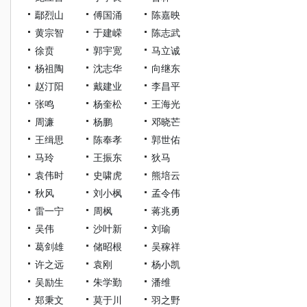
鄢烈山
傅国涌
陈嘉映
黄宗智
于建嵘
陈志武
徐贲
郭宇宽
马立诚
杨祖陶
沈志华
向继东
赵汀阳
戴建业
李昌平
张鸣
杨奎松
王海光
周濂
杨鹏
邓晓芒
王缉思
陈奉孝
郭世佑
马玲
王振东
狄马
袁伟时
史啸虎
熊培云
秋风
刘小枫
孟令伟
雷一宁
周枫
蒋兆勇
吴伟
沙叶新
刘瑜
葛剑雄
储昭根
吴稼祥
许之远
袁刚
杨小凯
吴励生
朱学勤
潘维
郑秉文
莫于川
羽之野