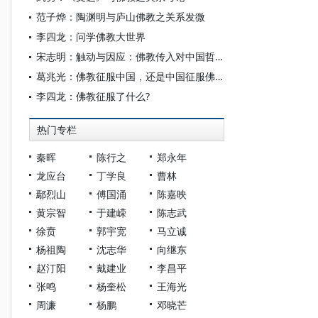
范子烨：陶渊明与庐山佛教之关系发微
李四龙：问学佛教大世界
宋志明：触动与因应：佛教传入对中国哲学的影响
葛兆光：佛教征服中国，还是中国征服佛教？
李四龙：佛教征服了什么?
热门专栏
秦晖
陈行之
郑永年
龙应台
丁学良
曹林
鄢烈山
傅国涌
陈嘉映
黄宗智
于建嵘
陈志武
徐贲
郭宇宽
马立诚
杨祖陶
沈志华
向继东
赵汀阳
戴建业
李昌平
张鸣
杨奎松
王海光
周濂
杨鹏
邓晓芒