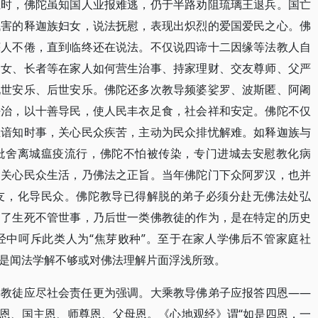
卫时，佛陀虽知国人业报难逃，仍于半路劝阻琉璃王退兵。国亡
残害的释迦族妇女，说法抚慰，表现出炽烈的爱国爱民之心。佛
诲人不倦，直到临终还在说法。不仅说四谛十二因缘等法教人自
妇女、长者等在家人如何营生治事、持家理财、交友尊师、父严
现世安乐、后世安乐。佛陀还多次教导频婆娑罗、波斯匿、阿阇
法治，以十善导民，使人民丰衣足食，社会祥和安定。佛陀不仅
且谙知时事，关心民众疾苦，主动为民众排忧解难。如释迦族与
毗舍离城瘟疫流行，佛陀不怕被传染，专门进城去安慰教化病
，关心民众生活，乃佛法之正旨。当年佛陀门下众阿罗汉，也并
友，化导民众。佛陀教导已得解脱的弟子必须分赴无佛法处弘
自了生死不管世事，乃后世一类佛教徒的作为，是在特定的历史
经中呵斥此类人为“焦芽败种”。至于在家人学佛后不管家庭社
是闻法学解不够或对佛法理解片面浮浅所致。
佛教徒应尽社会责任更为强调。大乘教导佛弟子应报答四恩——
恩、国主恩、师尊恩、父母恩。《心地观经》谓“如是四恩，一