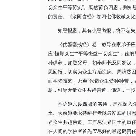
切众生平等荷负”。既然荷负四恩，则知
的责任。《杂阿含经》卷四七佛教诫众比
知恩报恩，其有小恩尚报，终不忘失
《优婆塞戒经》卷二教导在家弟子应“
应“恒顺众生”“平等饶益一切众生”，鞠
种供养，如敬父母，如奉师长及阿罗汉，乃
思回报，切实为众生疗治疾病、周济贫
而学诸技艺，乃至“代诸众生受种种苦，
慧，引导无量众生共趋善道、佛道，一步步
菩萨道六度四摄的实质，是在深入
土。大乘道要求菩萨行者以最彻底的报
界众生共趋佛道、庄严尽法界国土的重
在人间的学佛者首先应尽好的最起码责