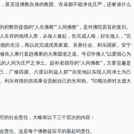
会，甚至连佛教自身的教团、寺庙都不能净化庄严，还奢谈什么
积弊所提倡的“人生佛教”“人间佛教”，是对佛陀原旨的复归。
人生存的地球人类，从做人修起，先完成人格，好生做人，“完
道德的生活，再以此完成优美家庭、良善社会、和乐国家、安宁
，修依人乘行直趋佛果的大乘圆渐之道。号召学佛人“以爱国心为
恶的人间为庄严之净土。赵朴老倡导的“人间佛教”，主要旨趣是
己，广修四摄、六度以利益人群”“自觉地以实现人间净土为己
、利乐有情的崇高事业贡献自己的光和热。”印顺法师对太虚大
尽的社会责任，大略有以下三个层次的内容：
会责任。这是每个佛教徒应尽的最起码责任。