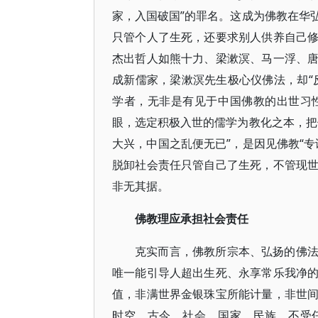
家，入国破国”的罪名。这成为佛教在华
只管个人了生死，还要求别人供养自己
杰出哲人如熊十力、梁漱溟、马一浮、
成新儒家，梁漱溟先生极心仪佛法，却“
学者，无非是有见于中国佛教的出世习
眼，选定积极入世的儒学为教化之本，把
大兴，中国之乱便无已”，是因见佛教“
脱卸社会责任只管自己了生死，不管现
非无其据。
佛教理应承担社会责任
克实而言，佛教所宗本、弘扬的佛
唯一能引导人超出生死、永享常乐我净
值，非满世界金银珠宝所能计量，非世
时空、古今、社会、国家、民族，不受