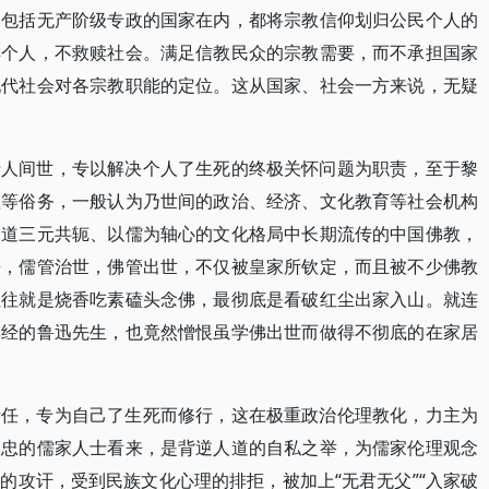
，包括无产阶级专政的国家在内，都将宗教信仰划归公民个人的
赎个人，不救赎社会。满足信教民众的宗教需要，而不承担国家
现代社会对各宗教职能的定位。这从国家、社会一方来说，无疑
于人间世，专以解决个人了生死的终极关怀问题为职责，至于黎
理等俗务，一般认为乃世间的政治、经济、文化教育等社会机构
释道三元共轭、以儒为轴心的文化格局中长期流传的中国佛教，
来，儒管治世，佛管出世，不仅被皇家所钦定，而且被不少佛教
往往就是烧香吃素磕头念佛，最彻底是看破红尘出家入山。就连
佛经的鲁迅先生，也竟然憎恨虽学佛出世而做得不彻底的在家居
责任，专为自己了生死而修行，这在极重政治伦理教化，力主为
尽忠的儒家人士看来，是背逆人道的自私之举，为儒家伦理观念
的攻讦，受到民族文化心理的排拒，被加上“无君无父”“入家破