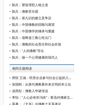
陈兵：塑造理想人格之道
陈兵：佛教苦乐观
陈兵：第九识的建立及争议
陈兵：中国佛教的回顾与展望
陈兵：中国佛学的继承与重建
陈兵：儒释道三教心性法门
陈兵：佛教的社会责任和社会价值
陈兵：“人间佛教”导论
陈兵：做一个心理健康的现代人
相同主题阅读
席恒 王涵：民营企业参与社会公益的入场、转型与升华
张国刚：从唐代佛教看外来文明的本土化
汤用彤：佛教入华诸传说
李怡：“人心必有所冯依”：鲁迅对佛家文化的接受
禹勇：《文选》与佛教之关系考论