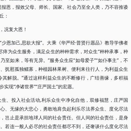
恩报恩，报效父母、师长、国家、社会乃至全人类，乃不容推诿
丘：
，况复大恩！
少恩加己,思欲大报”。大乘《华严经·普贤行愿品》教导学佛者
躬尽瘁为众生服务，满足众生的种种需求，对众生“种种承事，种
至如来，等有无异。”服务众生应“如母爱子”“如仆事主”，不
困、抚慰孤独鳏寡，种植园林果树、便利来往行人，为利益众生
令其解脱。”通过这样利益众生的不断修行，广结善缘，多积福
实现“净诸世界”“庄严国土”的宏愿。
众生、投入社会活动,利乐众生中净化自他，双修福慧，庄严国
恩心、无缘的大悲心，勇敢地肩负起利乐尽法界众生、度化尽法
任，岂止是承担地球人间的社会责任。但人间的社会责任，是身
任。若连一般人必尽的社会责任都尽不到，还奢谈什么度化尽法