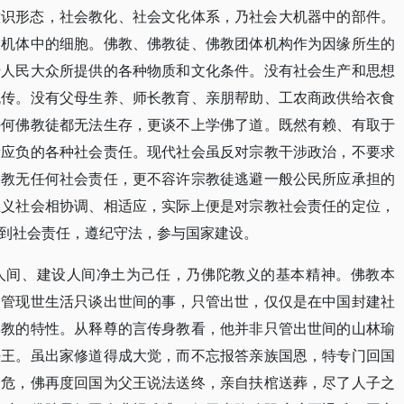
意识形态，社会教化、社会文化体系，乃社会大机器中的部件。
大机体中的细胞。佛教、佛教徒、佛教团体机构作为因缘所生的
于人民大众所提供的各种物质和文化条件。没有社会生产和思想
流传。没有父母生养、师长教育、亲朋帮助、工农商政供给衣食
任何佛教徒都无法生存，更谈不上学佛了道。既然有赖、有取于
所应负的各种社会责任。现代社会虽反对宗教干涉政治，不要求
宗教无任何社会责任，更不容许宗教徒逃避一般公民所应承担的
主义社会相协调、相适应，实际上便是对宗教社会责任的定位，
到社会责任，遵纪守法，参与国家建设。
人间、建设人间净土为己任，乃佛陀教义的基本精神。佛教本
不管现世生活只谈出世间的事，只管出世，仅仅是在中国封建社
佛教的特性。从释尊的言传身教看，他并非只管出世间的山林瑜
法王。虽出家修道得成大觉，而不忘报答亲族国恩，特专门回国
病危，佛再度回国为父王说法送终，亲自扶棺送葬，尽了人子之