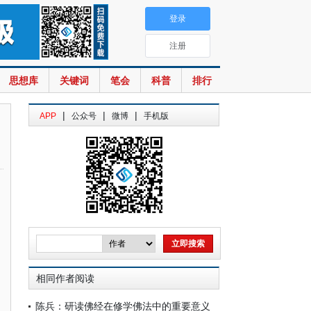
登录
注册
思想库
关键词
笔会
科普
排行
|
|
|
APP
公众号
微博
手机版
相同作者阅读
陈兵：研读佛经在修学佛法中的重要意义