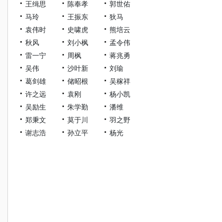
王缉思
陈奉孝
郭世佑
马玲
王振东
狄马
袁伟时
史啸虎
熊培云
秋风
刘小枫
孟令伟
雷一宁
周枫
蒋兆勇
吴伟
沙叶新
刘瑜
葛剑雄
储昭根
吴稼祥
许之远
袁刚
杨小凯
吴励生
朱学勤
潘维
郑秉文
莫于川
羽之野
谢志浩
孙立平
杨光