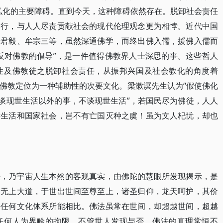
弘化的主要障碍。直到今天，这种障碍依然存在。脱卸社会责任
修行，与人人尽责贡献社会的现代伦理观念更为相悖。近代中国
唐君毅、牟宗三等，虽然深通佛学，而终出佛入儒，援佛入儒而
反对佛教的倡导”，是一件值得佛教界人士深思的事。这些哲人
性及佛教徒之脱卸社会责任，从振邦兴国及社会教化的角度着
佛教定位为一种辅助性的次要文化。梁漱溟先生认为“假使佛化
专谈现世生活以外的事，不谈现世生活”，若国民尽为佛徒，人人
世生活和国家社会，岂不有亡国灭种之虞！虽为文人杞忧，却也
法，乃宇宙人生本然的客观真实，由佛陀的慧眼所发现揭示，是
的无上大道，于世出世间至尊至上，诸圣归仰，龙天呵护，其价
间任何文化体系所能相比。佛法虽常在世间，却超越世间，超越
任何人为界畛的拘限。不管世人发现与否，佛法的真理常恒不