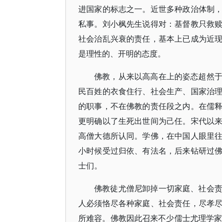
进国家的标志之一。近世多种政治体制
私事。刘小枫先生说得对：基督教只救
社会治乱兴衰的责任，基本上已成为近
是理性的、开明的态度。
佛教，从来以高高在上的姿态超然
民百姓的衣食住行、社会生产、国家治
的职事，不在佛教的责任段之内。在儒
更明确以了生死出世间为己任。宋代以
高僧大德所认同。学佛，在中国人眼里
小时候受过归依、有法名，后来钻研过
士们。
佛教徒尤僧尼卸掉一切家庭、社会
人必须恪尽各种家庭、社会责任，尽孝
所难容。佛教因此召来不少儒士尤理学家