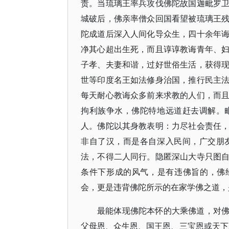
责。当琉璃王率兵攻伐佛陀故国迦毗罗
城破后，佛亲率僧众回国看望被琉璃王
陀成道后深入人间化导众生，四十余年
净其心超出生死，而且谆谆教诲青年、
子孝、夫妻和谐，过好世俗生活，获得
世等印度名王如法修身治国，推行民主
每天耐心教诲众多前来求教的人们，而
拘利族争水，佛陀特地远道赶去调解。
人。佛陀以其身教表明：力尽社会责任
非自了汉，而是各自深入民间，广交朋
法，不得二人同行。隐匿深山大寺只图
条件下形成的风气，是有违佛旨的，佛
会，更是违背佛陀所示的在家学佛之道，
最能体现佛陀本怀的大乘佛道，对
父母恩、众生恩、国王恩、三宝恩或天下