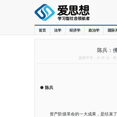
首页
法学
经济学
政治学
国际
陈兵：
选择字号：
大
中
小
本文
●
陈兵
资产阶级革命的一大成果，是结束