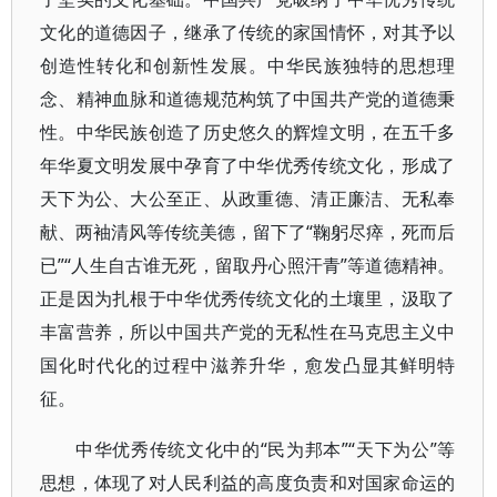
文化的道德因子，继承了传统的家国情怀，对其予以
创造性转化和创新性发展。中华民族独特的思想理
念、精神血脉和道德规范构筑了中国共产党的道德秉
性。中华民族创造了历史悠久的辉煌文明，在五千多
年华夏文明发展中孕育了中华优秀传统文化，形成了
天下为公、大公至正、从政重德、清正廉洁、无私奉
献、两袖清风等传统美德，留下了“鞠躬尽瘁，死而后
已”“人生自古谁无死，留取丹心照汗青”等道德精神。
正是因为扎根于中华优秀传统文化的土壤里，汲取了
丰富营养，所以中国共产党的无私性在马克思主义中
国化时代化的过程中滋养升华，愈发凸显其鲜明特
征。
中华优秀传统文化中的“民为邦本”“天下为公”等
思想，体现了对人民利益的高度负责和对国家命运的