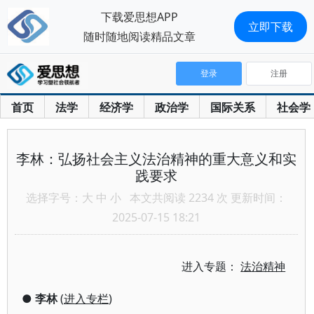
下载爱思想APP
立即下载
随时随地阅读精品文章
登录
注册
首页
法学
经济学
政治学
国际关系
社会学
李林：弘扬社会主义法治精神的重大意义和实
践要求
选择字号：
大
中
小
本文共阅读 2234 次 更新时间：
2025-07-15 18:21
进入专题：
法治精神
●
李林
(
进入专栏
)