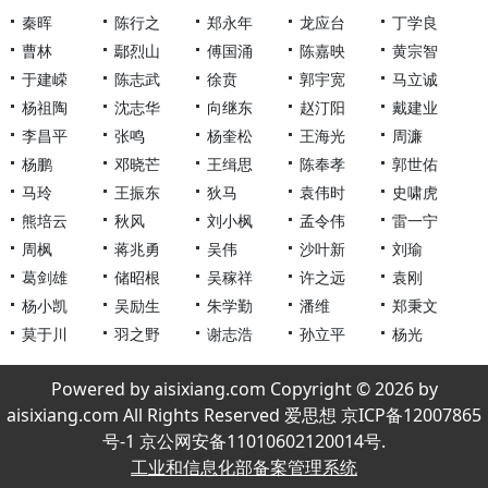
秦晖
陈行之
郑永年
龙应台
丁学良
曹林
鄢烈山
傅国涌
陈嘉映
黄宗智
于建嵘
陈志武
徐贲
郭宇宽
马立诚
杨祖陶
沈志华
向继东
赵汀阳
戴建业
李昌平
张鸣
杨奎松
王海光
周濂
杨鹏
邓晓芒
王缉思
陈奉孝
郭世佑
马玲
王振东
狄马
袁伟时
史啸虎
熊培云
秋风
刘小枫
孟令伟
雷一宁
周枫
蒋兆勇
吴伟
沙叶新
刘瑜
葛剑雄
储昭根
吴稼祥
许之远
袁刚
杨小凯
吴励生
朱学勤
潘维
郑秉文
莫于川
羽之野
谢志浩
孙立平
杨光
Powered by aisixiang.com Copyright © 2026 by
aisixiang.com All Rights Reserved 爱思想 京ICP备12007865
号-1 京公网安备11010602120014号.
工业和信息化部备案管理系统