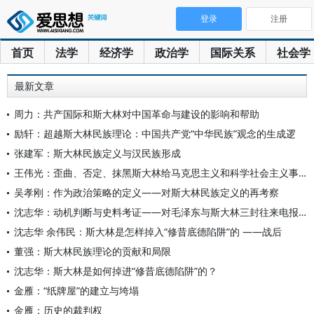
登录
注册
首页
法学
经济学
政治学
国际关系
社会学
最新文章
周力：共产国际和斯大林对中国革命与建设的影响和帮助
励轩：超越斯大林民族理论：中国共产党“中华民族”观念的生成逻
张建军：斯大林民族定义与汉民族形成
王伟光：歪曲、否定、抹黑斯大林给马克思主义和科学社会主义事业
吴孝刚：作为政治策略的定义——对斯大林民族定义的再考察
沈志华：动机判断与史料考证——对毛泽东与斯大林三封往来电报的
沈志华 余伟民：斯大林是怎样掉入“修昔底德陷阱”的 ——战后
董强：斯大林民族理论的贡献和局限
沈志华：斯大林是如何掉进“修昔底德陷阱”的？
金雁：“纸牌屋”的建立与垮塌
金雁：历史的裁判权