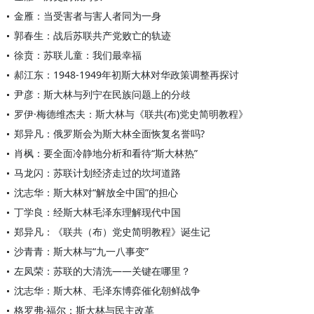
金雁：当受害者与害人者同为一身
郭春生：战后苏联共产党败亡的轨迹
徐贲：苏联儿童：我们最幸福
郝江东：1948-1949年初斯大林对华政策调整再探讨
尹彦：斯大林与列宁在民族问题上的分歧
罗伊·梅德维杰夫：斯大林与《联共(布)党史简明教程》
郑异凡：俄罗斯会为斯大林全面恢复名誉吗?
肖枫：要全面冷静地分析和看待“斯大林热”
马龙闪：苏联计划经济走过的坎坷道路
沈志华：斯大林对“解放全中国”的担心
丁学良：经斯大林毛泽东理解现代中国
郑异凡：《联共（布）党史简明教程》诞生记
沙青青：斯大林与“九一八事变”
左凤荣：苏联的大清洗——关键在哪里？
沈志华：斯大林、毛泽东博弈催化朝鲜战争
格罗弗·福尔：斯大林与民主改革