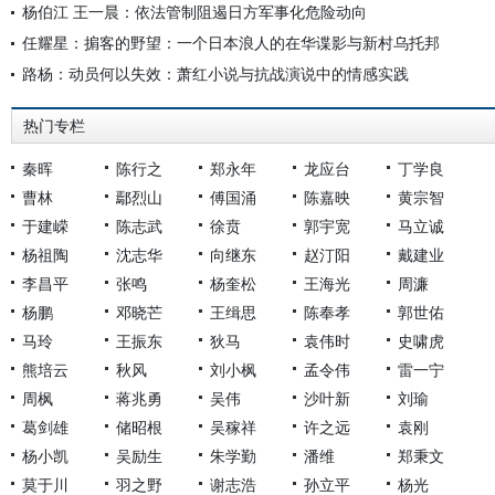
杨伯江 王一晨：依法管制阻遏日方军事化危险动向
任耀星：掮客的野望：一个日本浪人的在华谍影与新村乌托邦
路杨：动员何以失效：萧红小说与抗战演说中的情感实践
热门专栏
秦晖
陈行之
郑永年
龙应台
丁学良
曹林
鄢烈山
傅国涌
陈嘉映
黄宗智
于建嵘
陈志武
徐贲
郭宇宽
马立诚
杨祖陶
沈志华
向继东
赵汀阳
戴建业
李昌平
张鸣
杨奎松
王海光
周濂
杨鹏
邓晓芒
王缉思
陈奉孝
郭世佑
马玲
王振东
狄马
袁伟时
史啸虎
熊培云
秋风
刘小枫
孟令伟
雷一宁
周枫
蒋兆勇
吴伟
沙叶新
刘瑜
葛剑雄
储昭根
吴稼祥
许之远
袁刚
杨小凯
吴励生
朱学勤
潘维
郑秉文
莫于川
羽之野
谢志浩
孙立平
杨光