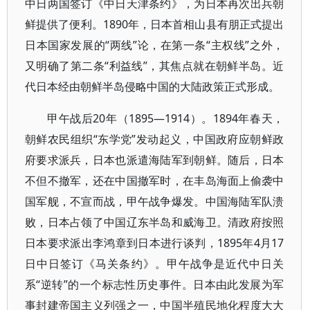
中日两国签订《中日天津条约》，为日本再次出兵朝
鲜提供了便利。1890年，日本首相山县有朋正式提出
日本国家发展的“两线”论，在第一条“主权线”之外，
又明确了第二条“利益线”，其焦点就在朝鲜半岛。近
代日本经由朝鲜半岛侵略中国的大陆政策正式形成。
甲午战后20年（1895—1914）。1894年春天，
朝鲜农民组织“东学党”发动起义，中国政府应朝鲜政
府要求派兵，日本也派遣海陆军到朝鲜。随后，日本
不但不撤军，还在中国撤军时，在丰岛海面上偷袭中
国军舰，不宣而战，甲午战争爆发。中国海陆军队溃
败，日本占领了中国辽东半岛和威海卫。清政府按照
日本要求派出李鸿章到日本进行谈判，1895年4月17
日中日签订《马关条约》。甲午战争是近代中日关
系“逆转”的一个标志性历史事件。日本由此发展为军
事封建帝国主义列强之一，中国半殖民地化程度大大