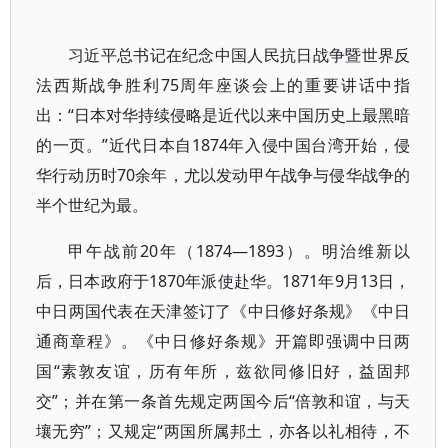
习近平总书记在纪念中国人民抗日战争暨世界反
法西斯战争胜利75周年座谈会上的重要讲话中指
出：“日本对华持续侵略是近代以来中国历史上最黑暗
的一页。”近代日本自1874年入侵中国台湾开始，侵
华行动历时70余年，尤以发动甲午战争与侵华战争的
半个世纪为最。
甲午战前20年（1874—1893）。明治维新以
后，日本政府于1870年派使赴华。1871年9月13日，
中日两国代表在天津签订了《中日修好条规》《中日
通商章程》。《中日修好条规》开篇即强调中日两
国“素敦友谊，历有年所，兹欲同修旧好，益固邦
交”；并在第一条首先规定两国今后“倍敦和谊，与天
壤无穷”；又规定“两国所属邦土，亦各以礼相待，不