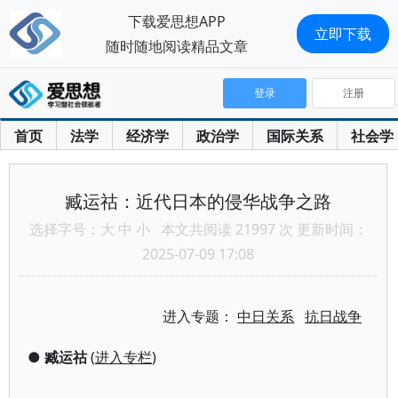
下载爱思想APP
立即下载
随时随地阅读精品文章
登录
注册
首页
法学
经济学
政治学
国际关系
社会学
臧运祜：近代日本的侵华战争之路
选择字号：
大
中
小
本文共阅读 21997 次 更新时间：
2025-07-09 17:08
进入专题：
中日关系
抗日战争
●
臧运祜
(
进入专栏
)