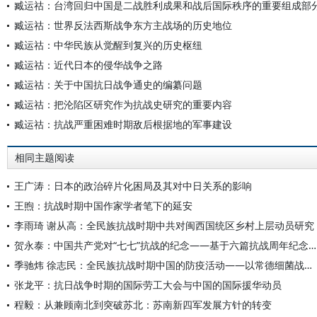
臧运祜：台湾回归中国是二战胜利成果和战后国际秩序的重要组成部
臧运祜：世界反法西斯战争东方主战场的历史地位
臧运祜：中华民族从觉醒到复兴的历史枢纽
臧运祜：近代日本的侵华战争之路
臧运祜：关于中国抗日战争通史的编纂问题
臧运祜：把沦陷区研究作为抗战史研究的重要内容
臧运祜：抗战严重困难时期敌后根据地的军事建设
相同主题阅读
王广涛：日本的政治碎片化困局及其对中日关系的影响
王煦：抗战时期中国作家学者笔下的延安
李雨琦 谢从高：全民族抗战时期中共对闽西国统区乡村上层动员研究
贺永泰：中国共产党对“七七”抗战的纪念——基于六篇抗战周年纪念宣言的分析
季驰炜 徐志民：全民族抗战时期中国的防疫活动——以常德细菌战防治为例
张龙平：抗日战争时期的国际劳工大会与中国的国际援华动员
程毅：从兼顾南北到突破苏北：苏南新四军发展方针的转变