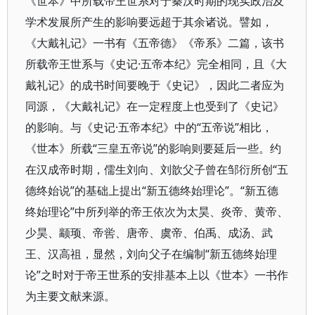
《世本》中所载帝王世系对于秦汉时期的现实政治及
学术发展所产生的影响要远超于其余诸说。譬如，
《大戴礼记》一书有《五帝德》《帝系》二篇，该书
所载帝王世系与《史记·五帝本纪》完全相同，且《大
戴礼记》的成书时间要晚于《史记》，因此二者应为
同源，《大戴礼记》在一定程度上也受到了《史记》
的影响。与《史记·五帝本纪》中的“五帝说”相比，
《世本》所载“三皇五帝说”的影响则要延后一些。约
在汉成帝时期，儒生刘向、刘歆父子曾在邹衍所创“五
德终始说”的基础上提出“新五德终始理论”。“新五德
终始理论”中所列举的帝王依次为太昊、炎帝、黄帝、
少昊、颛顼、帝喾、唐帝、虞帝、伯禹、成汤、武
王、汉高祖，显然，刘向父子在编制“新五德终始理
论”之时对于帝王世系的安排基本上以《世本》一书作
为主要文献来源。