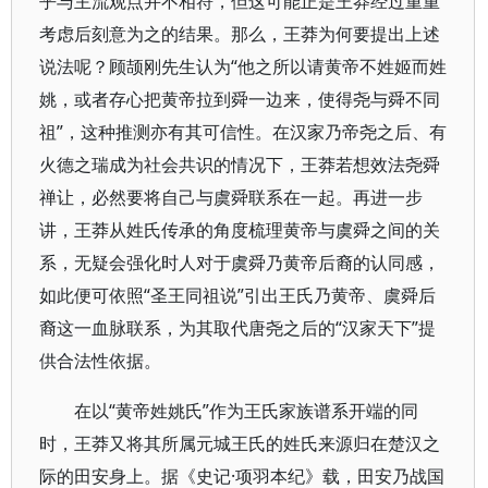
乎与主流观点并不相符，但这可能正是王莽经过重重
考虑后刻意为之的结果。那么，王莽为何要提出上述
说法呢？顾颉刚先生认为“他之所以请黄帝不姓姬而姓
姚，或者存心把黄帝拉到舜一边来，使得尧与舜不同
祖”，这种推测亦有其可信性。在汉家乃帝尧之后、有
火德之瑞成为社会共识的情况下，王莽若想效法尧舜
禅让，必然要将自己与虞舜联系在一起。再进一步
讲，王莽从姓氏传承的角度梳理黄帝与虞舜之间的关
系，无疑会强化时人对于虞舜乃黄帝后裔的认同感，
如此便可依照“圣王同祖说”引出王氏乃黄帝、虞舜后
裔这一血脉联系，为其取代唐尧之后的“汉家天下”提
供合法性依据。
在以“黄帝姓姚氏”作为王氏家族谱系开端的同
时，王莽又将其所属元城王氏的姓氏来源归在楚汉之
际的田安身上。据《史记·项羽本纪》载，田安乃战国