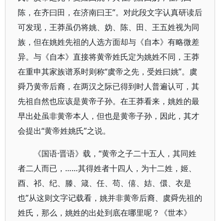
陈，在齐曰田，在济南曰王”。对此段文字认真研读后
可发现，王莽虽仍将姚、妫、陈、田、王五姓视为同
族，但在姚姓先祖的人选方面却与《自本》有略微差
异。与《自本》直接将黄帝姓氏定为姚姓不同，王莽
在重申其家族谱系时则称“虞帝之先，受姓曰姚”。虞
舜乃黄帝后裔，在两汉之际已得到时人普遍认可，其
先祖自然也应该是黄帝子孙。在王莽看来，姚姓的最
早出处虽非黄帝本人，但也是黄帝子孙，因此，其才
会提出“黄帝姓姚氏”之说。
《国语·晋语》载，“黄帝之子二十五人，其同姓
者二人而已，……其得姓者十四人，为十二姓，姬、
酉、祁、纪、滕、箴、任、苟、僖、姞、儇、衣是
也”从这则文字记载看，姚并非黄帝后裔、虞舜先祖的
姓氏，那么，姚姓的出处到底在哪里呢？《世本》