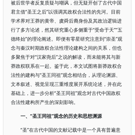
被后世学者反复质疑与嘲讽，但无疑开创了古代中国
君主借“圣王之后”以强调其政权合法性的先河。目前
学术界对王莽的黄帝、虞舜后裔身份及其政治逻辑进
行了多方论述，然其研究重心多侧重于“受命于天”“五
德终始”的理论阐述。即便有零星研究注意到“崇圣”观
念与秦汉时期政权合法性理论建构之间的关系，但也
多聚焦于对“汉家尧后”之说的解读，而未能将其与新
莽政权联系在一起。鉴于此，本文试图将新莽政权合
法性的建构与“圣王同祖”观念相结合，从理论渊源、
文本叙述、视觉呈现三重维度展开系统论述，并在此
基础上，进一步分析“圣王同祖”观念对古代中国政权
合法性建构所产生的深刻影响。
一、“圣王同祖”观念的历史和思想渊源
“圣”在古代中国的文献记载中是一个具有普遍意