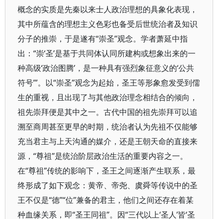
概念的实质是先秦以来士人政治理想的具象化表现，
其中所蕴含的理想主义色彩也备受后世统治者及知识
分子的推崇，于是遂有“崇圣”观念。学者萧延中指
出：“崇‘圣’是基于共同体认同所建构或想象出来的一
种高级‘政治图腾’，是一种具有强烈象征意义的‘公共
符号’”。以“崇圣”观念为起始，圣王等形象愈发受到儒
生的重视，且出现了与其他政治理念相结合的倾向，
祖先崇拜便是其中之一。古代中国的祖先崇拜可以追
溯至商周甚至更早的时期，统治者认为先祖不仅能够
充当君主与上天沟通的媒介，还是王朝天命的直接来
源，“尊祖”是统治阶层政治生活的重要内容之一。
在“尊祖”传统的影响下，圣王之间逐渐产生联系，最
终形成了如下观念：黄帝、帝尧、虞舜等传说中的圣
王不仅是“德”“位”兼备的君主，他们之间还存在着某
种血缘关系，即“圣王同祖”。因“三代以上‘圣人’皆‘圣