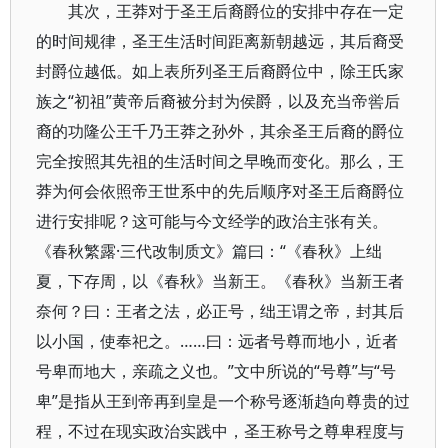
其次，王莽对于圣王后裔爵位的安排中存在一定
的时间规律，圣王生活时间距离新朝越远，其后裔受
封爵位越低。如上表所列圣王后裔爵位中，除王氏家
族之“初祖”黄帝后裔被分封为侯爵，以及充当帝喾后
裔的功隆公王千乃王莽之孙外，其余圣王后裔的爵位
完全按照其先祖的生活时间之早晚而变化。那么，王
莽为何会依照帝王世系中的先后顺序对圣王后裔爵位
进行安排呢？这可能与今文经学的政治主张有关。
《春秋繁露·三代改制质文》篇曰：“《春秋》上绌
夏，下存周，以《春秋》当新王。《春秋》当新王者
奈何？曰：王者之法，必正号，绌王谓之帝，封其后
以小国，使奉祀之。……曰：远者号尊而地小，近者
号卑而地大，亲疏之义也。”文中所说的“号尊”与“号
卑”是指从王到帝再到皇是一个称号逐渐趋向尊贵的过
程，不过在现实政治实践中，圣王称号之尊卑程度与