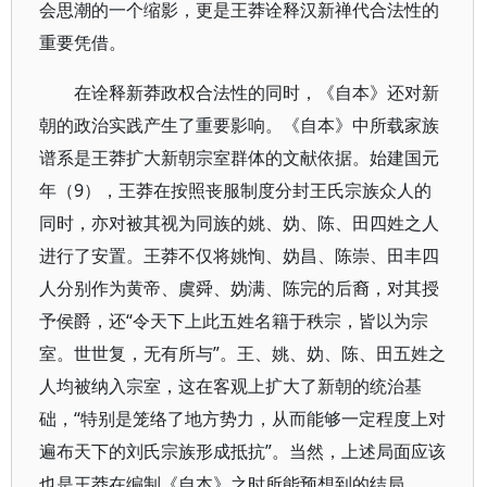
会思潮的一个缩影，更是王莽诠释汉新禅代合法性的
重要凭借。
在诠释新莽政权合法性的同时，《自本》还对新
朝的政治实践产生了重要影响。《自本》中所载家族
谱系是王莽扩大新朝宗室群体的文献依据。始建国元
年（9），王莽在按照丧服制度分封王氏宗族众人的
同时，亦对被其视为同族的姚、妫、陈、田四姓之人
进行了安置。王莽不仅将姚恂、妫昌、陈崇、田丰四
人分别作为黄帝、虞舜、妫满、陈完的后裔，对其授
予侯爵，还“令天下上此五姓名籍于秩宗，皆以为宗
室。世世复，无有所与”。王、姚、妫、陈、田五姓之
人均被纳入宗室，这在客观上扩大了新朝的统治基
础，“特别是笼络了地方势力，从而能够一定程度上对
遍布天下的刘氏宗族形成抵抗”。当然，上述局面应该
也是王莽在编制《自本》之时所能预想到的结局。