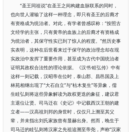
“圣王同祖说”在圣王之间构建血脉联系的同时，
也向世人灌输了这样一种理念，即只有圣王的后裔才
有资格成为统治者。对此，有学者曾感叹称：“按照古
文经学的主张，只有黄帝的血族上的后裔才有资格成
为统治者，其保守性实已到了惊人的程度。”然历史事
实表明，这种在后世看来过于保守的政治理念却在现
实政治中发挥了重要作用，甚至成为古代中国统治者
证明其政权合法性的理论依据。《汉书·眭弘传》中有
这样一则记载，汉昭帝在位时，泰山郡、昌邑国及上
林苑相继出现了“大石自立”与“枯木复生”等异象，儒
生眭弘则将这些异象解读为政权更迭的象征，建议君
主退位让贤。司马迁在《史记》中记载西汉王朝的建
立者——汉高祖刘邦的身世时，仅仅只上溯至其父
辈，并未指出刘氏家族曾有显赫出身。然而，晚生于
司马迁的眭弘则将汉家之先祖追溯至帝尧，声称“汉家