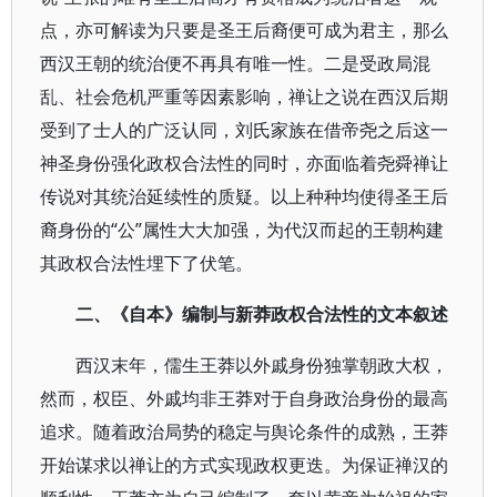
点，亦可解读为只要是圣王后裔便可成为君主，那么
西汉王朝的统治便不再具有唯一性。二是受政局混
乱、社会危机严重等因素影响，禅让之说在西汉后期
受到了士人的广泛认同，刘氏家族在借帝尧之后这一
神圣身份强化政权合法性的同时，亦面临着尧舜禅让
传说对其统治延续性的质疑。以上种种均使得圣王后
裔身份的“公”属性大大加强，为代汉而起的王朝构建
其政权合法性埋下了伏笔。
二、《自本》编制与新莽政权合法性的文本叙述
西汉末年，儒生王莽以外戚身份独掌朝政大权，
然而，权臣、外戚均非王莽对于自身政治身份的最高
追求。随着政治局势的稳定与舆论条件的成熟，王莽
开始谋求以禅让的方式实现政权更迭。为保证禅汉的