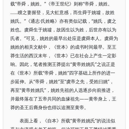
载“帝舜，姚姓。”《帝王世纪》则称“帝舜，姚姓。
……瞍之妻握登，见大虹意感，而生舜于姚墟，故姓
姚氏。”《通志·氏姓略》亦有类似记载，“姚氏，虞之
姓也。虞舜生于姚墟，故因生以为姓，后世亦有以为
氏者。”可见，姚姓的最早出处应是虞舜本人。虞舜为
姚姓的相关文献中，《世本》的成书时间最早。至王
莽生活的西汉末年，《世本》已在社会上产生一定影
响。因此，笔者推测王莽提出“黄帝姓姚氏”之说正是
在《世本》所载“帝舜，姚姓”四字基础上所作的进一
步延伸。从“帝舜，姚姓”至“虞帝之先，受姓曰姚”，
再至“黄帝姓姚氏”，姚姓先祖的人选逐步向前推进，
并最终落在了五帝共同的血缘祖先——黄帝身上，王
莽的圣王后裔身份也得以追溯至黄帝。
表面上看，《自本》所载“黄帝姓姚氏”的说法似