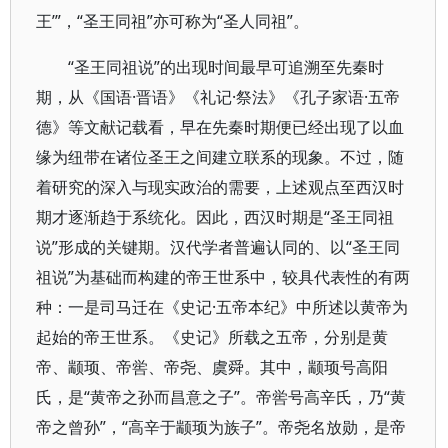
王’”，“圣王同祖”亦可称为“圣人同祖”。
“圣王同祖说”的出现时间最早可追溯至先秦时
期，从《国语·晋语》《礼记·祭法》《孔子家语·五帝
德》等文献记载看，早在先秦时期便已经出现了以血
缘为纽带在诸位圣王之间建立联系的现象。不过，随
着研究的深入与现实政治的需要，上述观点至西汉时
期才逐渐趋于系统化。因此，西汉时期是“圣王同祖
说”形成的关键期。汉代学者普遍认同的、以“圣王同
祖说”为基础而构建的帝王世系中，较具代表性的有两
种：一是司马迁在《史记·五帝本纪》中所述以黄帝为
起始的帝王世系。《史记》所载之五帝，分别是黄
帝、颛顼、帝喾、帝尧、虞舜。其中，颛顼号高阳
氏，是“黄帝之孙而昌意之子”。帝喾号高辛氏，乃“黄
帝之曾孙”，“高辛于颛顼为族子”。帝尧名放勋，是帝