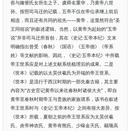
喾与娵訾氏女所生之子。虞舜名重华，乃黄帝八世
孙。按照司马迁的记载，五帝不仅在帝位承继上前后
相连，而且还有共同的祖先——黄帝，这显然符合“圣
王同祖说”的叙述逻辑。当然，以黄帝为起始的“五帝
说”并非司马迁所首创，其在《史记·五帝本纪》文末
明确指出曾受《春秋》《国语》《五帝德》《帝系
姓》等文献的影响。因此，《史记·五帝本纪》中所载
帝王世系应是对上述文献系统梳理后的成果。二是
《世本》记载的以太昊伏羲氏为开端的帝王世系。
《世本》是流行于西汉时期的一部先秦古籍，其主要
内容为“古史官记黄帝以来讫春秋时诸侯大夫”，即自
黄帝至春秋时期帝王与贵族的家族谱系，该书在叙述
帝王世系时与《史记·五帝本纪》之间有很大差异。按
《世本》所载，夏朝之前的帝王世系应为太昊伏羲
氏、炎帝神农氏、黄帝有熊氏、少暤金天氏、颛顼高