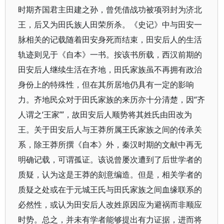
时期齐国君主田建之孙，曾凭借战功被项羽封为济北
王，后又为田氏族人田荣所杀。《史记》中与田安一
脉相关的记载随着田安身死而结束，田安后人的生活
轨迹则见于《自本》一书。按该书所载，西汉前期的
田安后人继续生活在齐地，田氏家族虽不再拥有政治
身份上的特殊性，但在其所居地仍具有一定的影响
力。齐地民众对于田氏家族的来历亦十分清楚，因“齐
人谓之‘王家’”，故田安后人顺势将其姓氏由田改为
王。关于田安后人与王莽所属王氏家族之间的传承关
系，除王莽所撰《自本》外，秦汉时期的文献中再无
明确记载，可谓孤证。该说曾屡次遭到了后世学者的
质疑，认为这是王莽的刻意编造。但是，相关学者的
质疑之处或在于元城王氏与田氏家族之间血缘联系的
必然性，或认为田安后人改姓原因应为避祸而非顺应
时势。总之，并未有学者能够提出有力证据，进而将