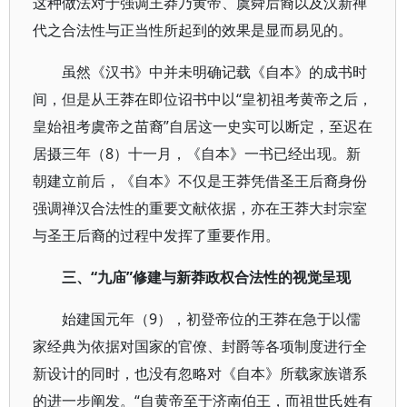
这种做法对于强调王莽乃黄帝、虞舜后裔以及汉新禅
代之合法性与正当性所起到的效果是显而易见的。
虽然《汉书》中并未明确记载《自本》的成书时
间，但是从王莽在即位诏书中以“皇初祖考黄帝之后，
皇始祖考虞帝之苗裔”自居这一史实可以断定，至迟在
居摄三年（8）十一月，《自本》一书已经出现。新
朝建立前后，《自本》不仅是王莽凭借圣王后裔身份
强调禅汉合法性的重要文献依据，亦在王莽大封宗室
与圣王后裔的过程中发挥了重要作用。
三、“九庙”修建与新莽政权合法性的视觉呈现
始建国元年（9），初登帝位的王莽在急于以儒
家经典为依据对国家的官僚、封爵等各项制度进行全
新设计的同时，也没有忽略对《自本》所载家族谱系
的进一步阐发。“自黄帝至于济南伯王，而祖世氏姓有