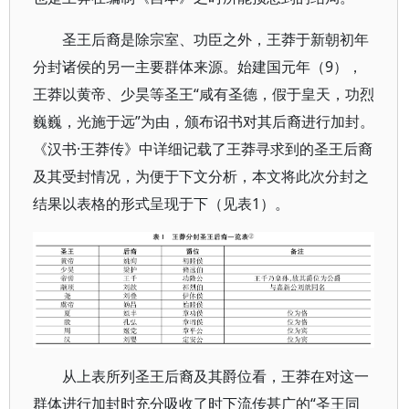
圣王后裔是除宗室、功臣之外，王莽于新朝初年
分封诸侯的另一主要群体来源。始建国元年（9），
王莽以黄帝、少昊等圣王“咸有圣德，假于皇天，功烈
巍巍，光施于远”为由，颁布诏书对其后裔进行加封。
《汉书·王莽传》中详细记载了王莽寻求到的圣王后裔
及其受封情况，为便于下文分析，本文将此次分封之
结果以表格的形式呈现于下（见表1）。
从上表所列圣王后裔及其爵位看，王莽在对这一
群体进行加封时充分吸收了时下流传甚广的“圣王同