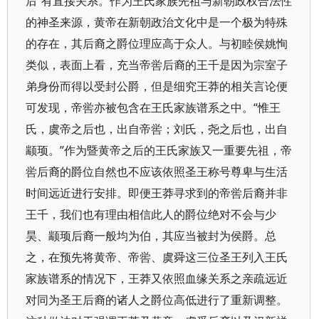
后”有直接关系。作为王氏家族先祖与新朝政权合法性
的神圣来源，黄帝在新朝政治文化中是一个极为特殊
的存在，其后裔之爵位理应高于众人。与初睦侯姚恂
类似，表面上看，充当帝喾后裔的王千是因为宗室子
弟身份而得以受封公爵，但是细究王莽的相关言论便
可发现，帝喾亦被包含在王氏家族谱系之中。“惟王
氏，虞帝之后也，出自帝喾；刘氏，尧之后也，出自
颛顼。”作为暨黄帝之后的王氏家族又一重要先祖，帝
喾后裔的爵位自然也不应该依照圣王称号尊卑与生活
时间远近进行安排。即便王莽寻求到的帝喾后裔并非
王千，我们也有理由相信此人的爵位绝对不会与少
昊、颛顼后裔一般均为伯，其应当被封为侯爵。总
之，在预先将黄帝、帝喾、虞舜这三位圣王列入王氏
家族谱系的情况下，王莽又依照血缘关系之亲疏远近
对同为圣王后裔的诸人之爵位高低进行了重新调整。