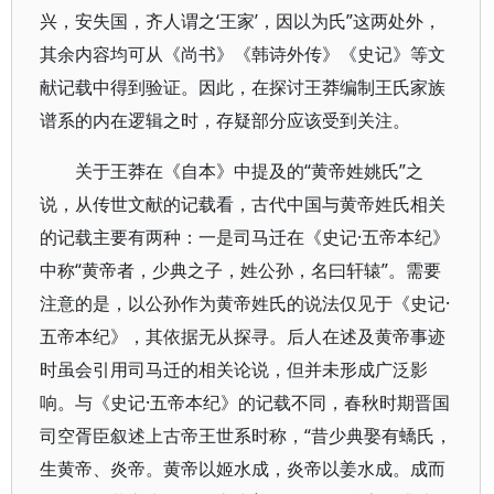
兴，安失国，齐人谓之‘王家’，因以为氏”这两处外，
其余内容均可从《尚书》《韩诗外传》《史记》等文
献记载中得到验证。因此，在探讨王莽编制王氏家族
谱系的内在逻辑之时，存疑部分应该受到关注。
关于王莽在《自本》中提及的“黄帝姓姚氏”之
说，从传世文献的记载看，古代中国与黄帝姓氏相关
的记载主要有两种：一是司马迁在《史记·五帝本纪》
中称“黄帝者，少典之子，姓公孙，名曰轩辕”。需要
注意的是，以公孙作为黄帝姓氏的说法仅见于《史记·
五帝本纪》，其依据无从探寻。后人在述及黄帝事迹
时虽会引用司马迁的相关论说，但并未形成广泛影
响。与《史记·五帝本纪》的记载不同，春秋时期晋国
司空胥臣叙述上古帝王世系时称，“昔少典娶有蟜氏，
生黄帝、炎帝。黄帝以姬水成，炎帝以姜水成。成而