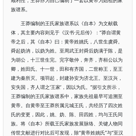
顺利性，王莽亦为自己编制了一套以黄帝为始祖的家
族谱系。
王莽编制的王氏家族谱系以《自本》为文献载
体，其主要内容则见于《汉书·元后传》：“莽自谓黄
帝之后，其《自本》曰：黄帝姓姚氏，八世生虞舜。
舜起妫汭，以妫为姓。至周武王封舜后妫满于陈，是
为胡公，十三世生完。完字敬仲，奔齐，齐桓公以为
卿，姓田氏。十一世，田和有齐国，二世称王，至王
建为秦所灭。项羽起，封建孙安为济北王。至汉兴，
安失国，齐人谓之‘王家’，因以为氏。”据引文所示，
王莽编制的王氏家族谱系中，家族先祖最早可追溯至
黄帝。自黄帝至王莽所属元城王氏，共经历了四次姓
氏的变更，因此，姚、妫、陈、田四姓，均与王氏同
族。将《自本》所载王氏家族发展脉络、关键人物同
传世文献进行对比后可发现，除“黄帝姓姚氏”与“至汉