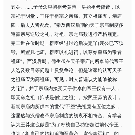
五矣。……予伏念皇初祖考黄帝，皇始祖考虞帝，以
宗祀于明堂，宜序于祖宗之亲庙。其立祖庙五，亲庙
四，后夫人皆配食。”秦及西汉后期的天子宗庙制度多
遵循亲尽迭毁之礼，对祖、宗之庙数进行严格规定。
秦二世在位时期，群臣经过讨论后决定“自襄公已下轶
毁。所置凡七庙。群臣以礼进祠，以尊始皇庙为帝者
祖庙”。西汉后期，儒生虽在天子宗庙内所奉前代帝王
人选及数目等问题上反复争论，但是诸家均认可天子
之祖庙应为高祖庙。可见，时人普遍认为能够被称
为“祖”，并于宗庙内接受天子供奉的帝王仅有一人，
即受命之祖（抑或是创业之祖）。按照王莽的设计，
新朝宗庙内所供奉的世代“不墮”先祖竟有五位之多，
这显然与汉儒改革宗庙制度的初衷不相符合。有学者
认为王莽这么做是“为了标榜自己功德超过前代帝王，
也为了将自己的始祖追溯至黄帝、虞帝等远祖”。的