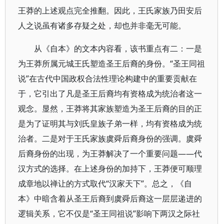
王莽的上述观点完全推翻。因此，王氏家族乃田安后
人之说虽有诸多存疑之处，却也并非毫无可能。
从《自本》的文本内容看，该书重点有二：一是
为王莽所属元城王氏塑造圣王后裔的身份。“圣王同祖
说”在古代中国政权合法性理论构建中的重要贡献在
于，它引出了凡是圣王后裔均有资格成为统治者这一
观念。显然，王莽将其家族塑造为圣王后裔的目的正
是为了证明其与刘氏皇族子弟一样，均有资格成为统
治者。二是对于王氏家族虞舜后裔身份的强调。虞舜
后裔身份的出现，为王莽解决了一个重要问题——代
汉方式的选择。在上述身份的加持下，王莽便可顺理
成章地以禅让的方式取代“汉家天下”。总之，《自
本》中暗含着从圣王后裔到虞舜后裔这一层层递进的
逻辑关系，它不仅是“圣王同祖说”影响下两汉之际社