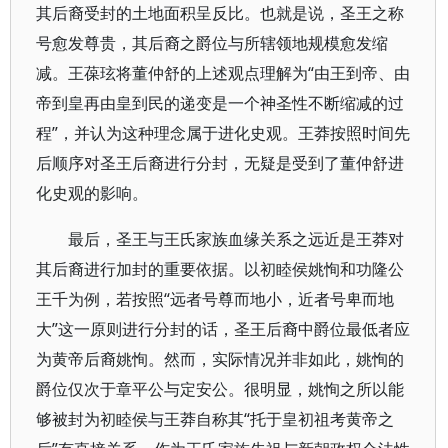
其后裔受封的土地面积呈反比。也就是说，圣王之称
号愈发尊贵，其后裔之爵位与所辖领地规模愈发缩
减。王葆玹将董仲舒的上述观点理解为“由王到帝、由
帝到皇再由皇到民的递变是一个神圣性不断缩减的过
程”，并认为这种理念属于进化史观。王莽按照时间先
后顺序对圣王后裔进行分封，无疑是受到了董仲舒进
化史观的影响。
最后，圣王与王氏家族血缘关系之远近是王莽对
其后裔进行加封的重要依据。以初睦侯姚恂和功隆公
王千为例，若按照“远者号尊而地小，近者号卑而地
大”这一原则进行分封的话，圣王后裔中爵位最低者应
为黄帝后裔姚恂。然而，实际情况并非如此，姚恂的
爵位仅次于章平公与定安公。很明显，姚恂之所以能
够被封为初睦侯与王莽自称其“托于皇初祖考黄帝之