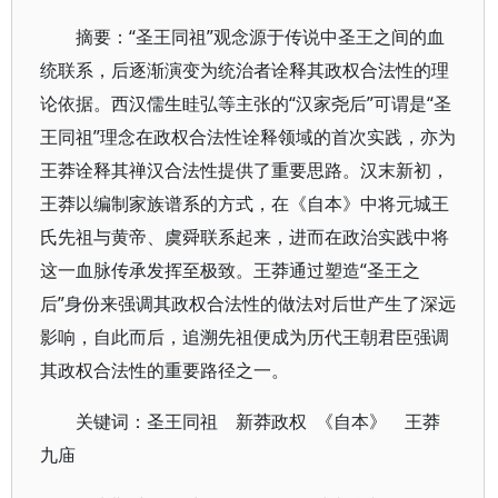
摘要：“圣王同祖”观念源于传说中圣王之间的血
统联系，后逐渐演变为统治者诠释其政权合法性的理
论依据。西汉儒生眭弘等主张的“汉家尧后”可谓是“圣
王同祖”理念在政权合法性诠释领域的首次实践，亦为
王莽诠释其禅汉合法性提供了重要思路。汉末新初，
王莽以编制家族谱系的方式，在《自本》中将元城王
氏先祖与黄帝、虞舜联系起来，进而在政治实践中将
这一血脉传承发挥至极致。王莽通过塑造“圣王之
后”身份来强调其政权合法性的做法对后世产生了深远
影响，自此而后，追溯先祖便成为历代王朝君臣强调
其政权合法性的重要路径之一。
关键词：圣王同祖 新莽政权 《自本》 王莽
九庙