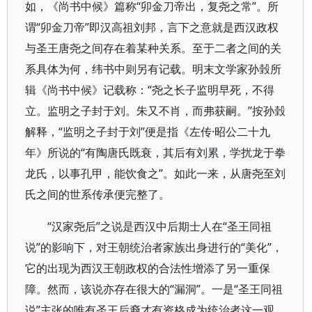
如，《尚书中候》篇称“卯金刀帝出，复尧之常”。所
谓“卯金刀帝”即汉高祖刘邦，言下之意就是西汉政权
与圣王唐尧之间存在着某种关系。至于二者之间的关
系具体为何，纬书中则另有记载。明末文学家孙瑴所
辑《尚书中候》记载称：“尧之长子监明早死，不得
立。监明之子封于刘。朱又不肖，而弗获嗣。”按孙瑴
解释，“监明之子封于刘”便是指《左传·昭公二十九
年》所说的“有陶唐氏既衰，其后有刘累，学扰龙于拳
龙氏，以事孔甲，能饮食之”。如此一来，从唐尧至刘
氏之间的世系传承便完整了。
“汉家尧后”之说是西汉中后期士人在“圣王同祖
说”的影响下，对王朝统治者家族出身进行的“美化”，
它的出现为西汉王朝政权的合法性增添了另一重保
障。然而，该说亦存在很大的“漏洞”。一是“圣王同祖
说”主张的唯有圣王后裔才有资格成为统治者这一观