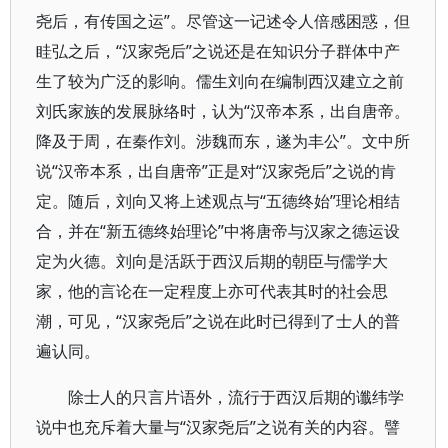
尧后，有传国之运”。尽管这一记述令人倍感困惑，但
眭弘之后，“汉家尧后”之说还是在知识分子群体中产
生了较为广泛的影响。儒生刘向在编制西汉建立之前
刘氏家族的发展脉络时，认为“汉帝本系，出自唐帝。
降及于周，在秦作刘。涉魏而东，遂为丰公”。文中所
说“汉帝本系，出自唐帝”正是对“汉家尧后”之说的肯
定。随后，刘向又将上述观点与“五德终始”理论相结
合，并在“新五德终始理论”中将唐帝与汉家之德运设
定为火德。刘向是活跃于西汉后期的朝臣与儒学大
家，他的言论在一定程度上亦可代表其时的社会思
潮，可见，“汉家尧后”之说在此时已得到了士人的普
遍认同。
除士人的只言片语外，流行于西汉后期的谶纬学
说中也充斥着大量与“汉家尧后”之说有关的内容。譬