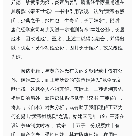
异德，故黄帝为姬，炎帝为姜”。魏晋经学家皇甫谧在
其所撰《帝王世纪》一书中引用该说，认为“黄帝有熊
氏，少典之子，姬姓也，生寿丘，长于姬水”。随后，
唐代经学家司马贞又进一步推测黄帝“本姓公孙，长居
姬水，因改姓姬”。至此，上述二说得以融合，并得出
以下观点：黄帝初姓公孙，因其长于姬水，故又改姓
为姬。
揆诸史籍，与黄帝姓氏有关的文献记载中仅有公
孙、姬姓二说，而王莽所说的“黄帝姓姚氏”竟全无文
献记载，这就令人不得其解。实际上，王莽追溯其先
祖姓氏的另外一套话语体系还见于《汉书·王莽传》，
将其与《自本》对照分析，或有助于我们理解王莽为
何会提出“黄帝姓姚氏”之说。始建国元年（9）王莽在
设计宗庙制度时称，“黄帝二十五子，分赐厥姓十有二
氏。虞帝之先，受姓曰姚，其在陶唐曰妫，在周曰