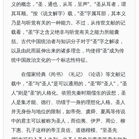
义的概念，“圣，通也，从耳，呈声”。“圣从耳者，谓
其耳顺。”按《说文解字》载，“圣”字属耳部，其本义
乃是与听觉有关的一种能力。不过，从传世文献的记
载看，“圣”字之含义绝非与听觉有关之能力所能囊
括。古代中国统治者与知识分子对于“圣”字之解读，
以及由此而延伸出来的诸多理念，均使得“圣”成为传
统中国政治文化的一个标志性特征。
在儒家经典《尚书》《礼记》《论语》等文献记
载中，“圣”与“圣人”是可以通用的，“圣”即“圣人”，“圣
人”则是“圣”的人格化。依照先秦时期儒生的设想，圣
人是集才能、德行、功绩于一身的理想化人格。圣人
并无身份与地位的限制，如帝尧、虞舜、夏禹等传说
中的君主可以被称为圣人，而伯夷、伊尹、周公、柳
下惠、孔子这样的帝王良佐、道德楷模、“至圣先