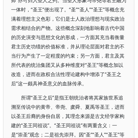
师”亦可归入圣人之列。当圣人形象与帝尧等君主融为
一体时，“圣王”便出现了。“圣”“圣人”“圣王”等概念充
满着理想主义色彩，它们是士人政治理想与现实政治
需求相结合的产物。这些概念深刻地影响着古代中国
的历史演变与思想文化的形成，一方面其充当着衡量
君主历史功绩的价值标准，并从理论层面对君主的不
当行为产生了一定程度的约束；另一方面，君主及其
所代表的统治集团又从多种维度对“圣王”等概念加以
改造，进而在政权合法性理论建构中增添了“圣王之
后”这一颇具神圣意义的血脉传承。
所谓“圣王之后”是指王朝统治者将其家族世系追
溯至传说中的黄帝、帝尧、虞舜、夏禹等圣王，进而
以圣王后裔的身份自居，其理念来源是古文经学家构
建的“圣王同祖说”。“圣王同祖说”有两重含义：一
是“崇圣”观念；二是祖先崇拜。因“圣”“圣人”“圣王”等