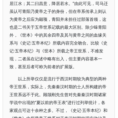
居江水；其二曰昌意，降居若水。”由此可见，司马迁
虽认可青阳乃黄帝之子的身份，但在帝系传承上则认
为黄帝之后应为颛顼，青阳并未担任过部落首领，这
也是二书关于五帝世系记载的最大区别。除少暤青阳
外，《世本》中的其余四帝及其与黄帝之间的血缘关
系与《史记·五帝本纪》所载内容完全吻合。比较《史
记·五帝本纪》与《世本》所载之帝王世系，不难发
现，二者虽在记述中略有出入，但主要内容基本一
致，甚至后者可称为前者的扩展版。
以上所举仅仅是流行于西汉时期较为典型的两种
帝王世系，实际上，先秦秦汉时期的士人所构建的帝
王世系远不于此。顾颉刚先生曾对先秦秦汉时期诸家
学说中出现的“夏以前的帝王表”进行过列举统计，各
家观点可达十余种之多。不过，《史记·五帝本纪》和