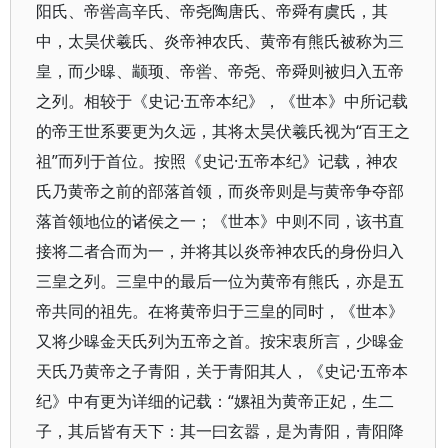
阳氏、帝喾高辛氏、帝尧陶唐氏、帝舜有虞氏，其
中，太昊伏羲氏、炎帝神农氏、黄帝有熊氏被称为三
皇，而少暤、颛顼、帝喾、帝尧、帝舜则被归入五帝
之列。相较于《史记·五帝本纪》，《世本》中所记载
的帝王世系要更为久远，其将太昊伏羲氏视为“百王之
祖”而列于首位。按照《史记·五帝本纪》记载，神农
氏乃黄帝之前的部落首领，而炎帝则是与黄帝争夺部
落首领地位的诸侯之一；《世本》中则不同，该书直
接将二者合而为一，并将其以炎帝神农氏的身份归入
三皇之列。三皇中的最后一位为黄帝有熊氏，亦是五
帝共同的祖先。在将黄帝归于三皇的同时，《世本》
又将少暤金天氏列为五帝之首。按宋衷所言，少暤金
天氏乃黄帝之子青阳，关于青阳其人，《史记·五帝本
纪》中有更为详细的记载：“嫘祖为黄帝正妃，生二
子，其后皆有天下：其一曰玄嚣，是为青阳，青阳降