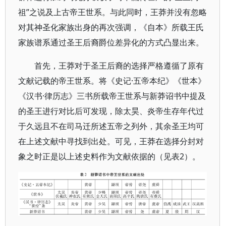
祖”之说及上古帝王世系。与此同时，王莽并没有忽略
对其神圣化家族出身的再次强调，《自本》所载王氏
家族谱系通过圣王后裔爵位差异化的方式凸显出来。
首先，王莽对于圣王后裔的选择严格遵循了原有
文献记载的帝王世系。将《史记·五帝本纪》《世本》
《汉书·律历志》三书所载帝王世系与新莽诏书中提及
的圣王进行对比后可发现，除太昊、炎帝生存年代过
于久远且不在司马迁所述五帝之列外，其余圣王均可
在上述文献中寻找到出处。可见，王莽在选择分封对
象之时正是以上述史料作为文献依据的（见表2）。