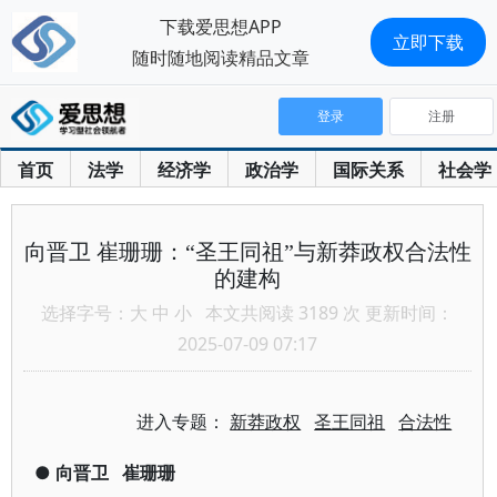
下载爱思想APP
立即下载
随时随地阅读精品文章
登录
注册
首页
法学
经济学
政治学
国际关系
社会学
向晋卫 崔珊珊：“圣王同祖”与新莽政权合法性
的建构
选择字号：
大
中
小
本文共阅读 3189 次 更新时间：
2025-07-09 07:17
进入专题：
新莽政权
圣王同祖
合法性
●
向晋卫
崔珊珊