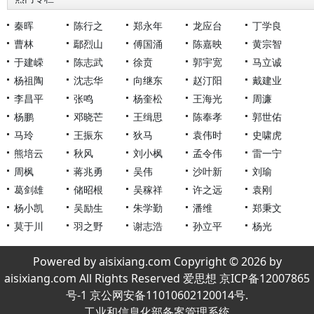
秦晖
陈行之
郑永年
龙应台
丁学良
曹林
鄢烈山
傅国涌
陈嘉映
黄宗智
于建嵘
陈志武
徐贲
郭宇宽
马立诚
杨祖陶
沈志华
向继东
赵汀阳
戴建业
李昌平
张鸣
杨奎松
王海光
周濂
杨鹏
邓晓芒
王缉思
陈奉孝
郭世佑
马玲
王振东
狄马
袁伟时
史啸虎
熊培云
秋风
刘小枫
孟令伟
雷一宁
周枫
蒋兆勇
吴伟
沙叶新
刘瑜
葛剑雄
储昭根
吴稼祥
许之远
袁刚
杨小凯
吴励生
朱学勤
潘维
郑秉文
莫于川
羽之野
谢志浩
孙立平
杨光
Powered by aisixiang.com Copyright © 2026 by
aisixiang.com All Rights Reserved 爱思想 京ICP备12007865
号-1 京公网安备11010602120014号.
工业和信息化部备案管理系统