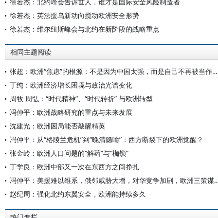
徐若杰：北约峰会告诉世人，谁才是国际安全风险制造者
徐若杰：英法援乌新动向搅动欧洲安全形势
徐若杰：维尔纽斯峰会与北约在新阶段的战略重点
相同主题阅读
张超：欧洲“焦虑”的根源：不是因为中国太强，而是自己不再被当作榜样
丁纯：欧洲经济增长困境与政治光谱变化
周牧 周弘：“时代精神”、“时代转折” 与欧洲转型
冯仲平：欧洲战略研究的重点与未来发展
沈建光：欧洲困局能否敲醒精英
冯仲平：从“格陵兰危机”到“晚清隐喻”：西方断裂下的欧洲觉醒？
张金岭：欧洲人口问题的“解药”与“枷锁”
丁学良：欧洲中部又一次在东西方之间挣扎
冯仲平：美援难以维系，俄邻威胁大增，对华竞争加剧
赵纪周：强化北约东翼安全，欧洲能持续多久
热门专栏