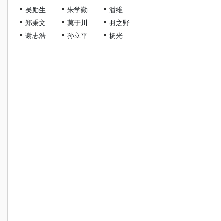
吴励生
朱学勤
潘维
郑秉文
莫于川
羽之野
谢志浩
孙立平
杨光