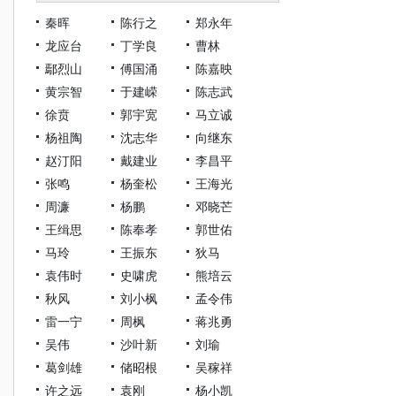
秦晖
陈行之
郑永年
龙应台
丁学良
曹林
鄢烈山
傅国涌
陈嘉映
黄宗智
于建嵘
陈志武
徐贲
郭宇宽
马立诚
杨祖陶
沈志华
向继东
赵汀阳
戴建业
李昌平
张鸣
杨奎松
王海光
周濂
杨鹏
邓晓芒
王缉思
陈奉孝
郭世佑
马玲
王振东
狄马
袁伟时
史啸虎
熊培云
秋风
刘小枫
孟令伟
雷一宁
周枫
蒋兆勇
吴伟
沙叶新
刘瑜
葛剑雄
储昭根
吴稼祥
许之远
袁刚
杨小凯