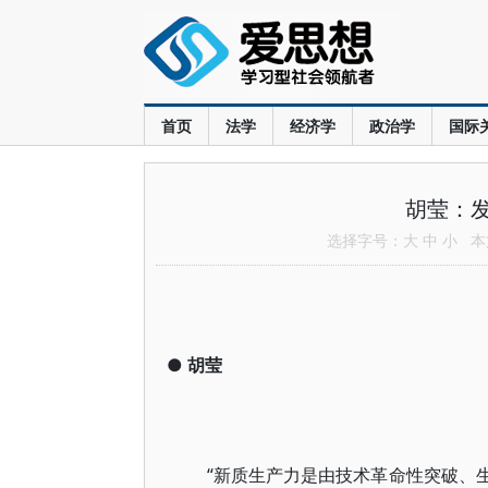
首页
法学
经济学
政治学
国际
胡莹：
选择字号：
大
中
小
本文
●
胡莹
“新质生产力是由技术革命性突破、