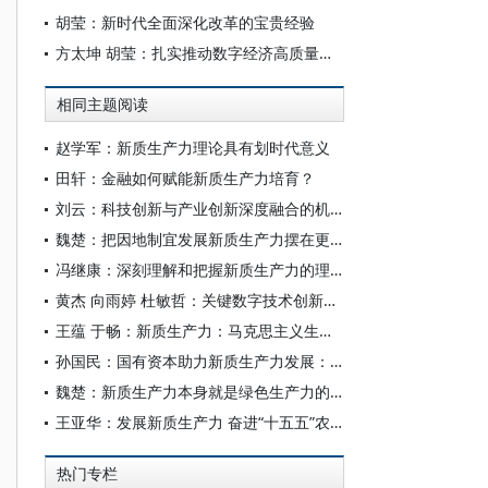
胡莹：新时代全面深化改革的宝贵经验
方太坤 胡莹：扎实推动数字经济高质量发展
相同主题阅读
赵学军：新质生产力理论具有划时代意义
田轩：金融如何赋能新质生产力培育？
刘云：科技创新与产业创新深度融合的机理和路径
魏楚：把因地制宜发展新质生产力摆在更加突出的战略位置
冯继康：深刻理解和把握新质生产力的理论价值与实践要求
黄杰 向雨婷 杜敏哲：关键数字技术创新与企业新质生产力发展
王蕴 于畅：新质生产力：马克思主义生产力理论的重大创新和发展
孙国民：国有资本助力新质生产力发展：发展逻辑、模式比较与启示镜鉴
魏楚：新质生产力本身就是绿色生产力的逻辑阐释
王亚华：发展新质生产力 奋进“十五五”农业农村现代化新征程
热门专栏