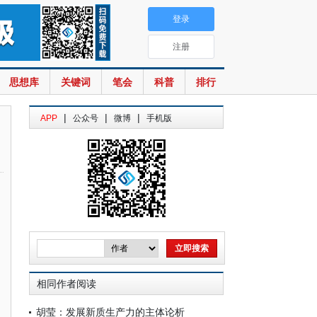
登录
注册
思想库
关键词
笔会
科普
排行
|
|
|
APP
公众号
微博
手机版
相同作者阅读
胡莹：发展新质生产力的主体论析