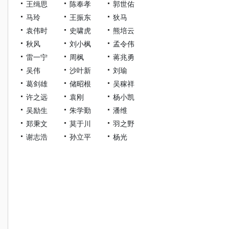
王缉思
陈奉孝
郭世佑
马玲
王振东
狄马
袁伟时
史啸虎
熊培云
秋风
刘小枫
孟令伟
雷一宁
周枫
蒋兆勇
吴伟
沙叶新
刘瑜
葛剑雄
储昭根
吴稼祥
许之远
袁刚
杨小凯
吴励生
朱学勤
潘维
郑秉文
莫于川
羽之野
谢志浩
孙立平
杨光