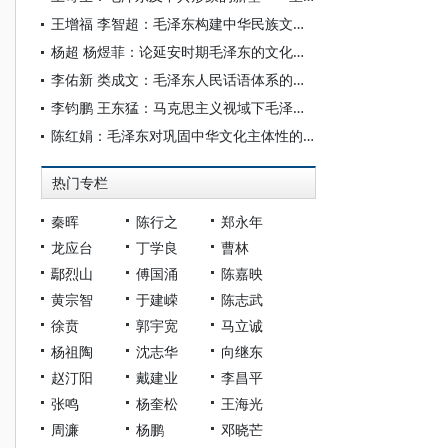
王增福 李智超：毛泽东构建中华民族文化主体性的历史审思与时代启示
杨超 杨煜菲：论延安时期毛泽东的文化现代化思想
李佑新 类成文：毛泽东人民话语体系的重大意义
李钧鹏 王东猛：马克思主义视域下毛泽东的战争社会学思想
陈红娟：毛泽东对巩固中华文化主体性的三维探赜
热门专栏
秦晖
陈行之
郑永年
龙应台
丁学良
曹林
鄢烈山
傅国涌
陈嘉映
黄宗智
于建嵘
陈志武
徐贲
郭宇宽
马立诚
杨祖陶
沈志华
向继东
赵汀阳
戴建业
李昌平
张鸣
杨奎松
王海光
周濂
杨鹏
邓晓芒