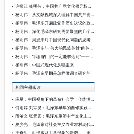
许振江 杨明伟：中国共产党文化领导权建设的历史经验与实践前景
杨明伟：从文献视域深入理解中国共产党的思想路线
杨明伟：毛泽东开启政党作历史决议的政治智慧
杨明伟：深化毛泽东研究需要聚焦的几个重点问题
杨明伟：周恩来对中国现代化问题的思考和探索
杨明伟：毛泽东与“伟大的民族英雄”的英雄气概
杨明伟：“我们的目的一定能够达到”——毛泽东同志论实现强国目标
杨明伟：中国式现代化从哪里来
杨明伟：毛泽东早期是怎样做调查研究的
相同主题阅读
应星：中国视角下的革命社会学：传统溯源与内涵探析
何雨婷 刘宗灵：毛泽东早年的自修实践及其自修教育观探析
段治文 张元圆：毛泽东重塑中华文化主体性的时空场域、理论体系及重要启示
夏少光：毛泽东对社会主义农业农村现代化的初步擘画及历史启示
王奇生：毛泽东及中共形象的新塑——重访埃德加·斯诺的红色中国之旅