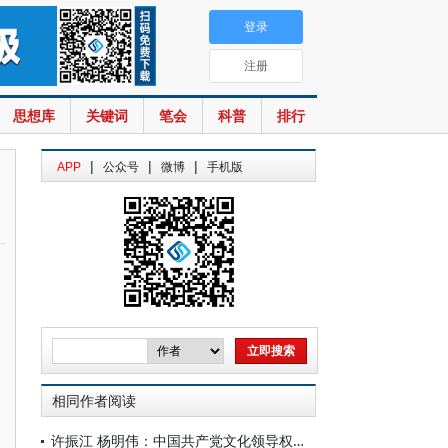
登录
注册
思想库
关键词
笔会
科普
排行
|
|
|
APP
公众号
微博
手机版
相同作者阅读
许振江 杨明伟：中国共产党文化领导权建设的历史经验与实践前景