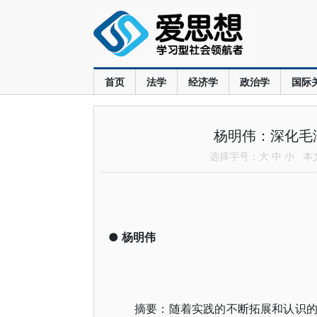
首页
法学
经济学
政治学
国际
杨明伟：深化毛
选择字号：
大
中
小
本文共
●
杨明伟
摘要：随着实践的不断拓展和认识