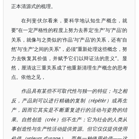
正本清源式的梳理。
在列斐伏尔看来，要科学地认知生产概念，就
“在一定严格性的程度上努力去界定‘生产’与‘产品’的
要
关系，就像与之类似的‘作品’与‘产品’的关系，还有‘自
然’与‘生产’之间的关系”，必须“重新处理这些概念，努
力去恢复其价值，并赋予它们以辩证法的意义”。显
然，厘清这三重关系成了他重新清理生产概念的思考
点。依他之见，
作品具有某些不可取代性与独一的特征；与之相
répétèr
反，产品则可以进行精确的复制（
）或再生
产，因而它其实是不断重复进行的活动与姿势的结
crée
果。自然创造（
）但不生产；它为社会的人类从
事创造性与生产性活动提供资源。但它仅仅提供使用
valeurs d’usage
——这
价值
（
），而每一种使用价值