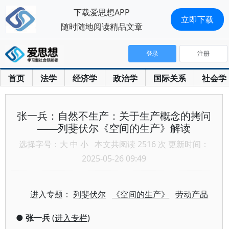
下载爱思想APP
立即下载
随时随地阅读精品文章
登录
注册
首页
法学
经济学
政治学
国际关系
社会学
张一兵：自然不生产：关于生产概念的拷问
——列斐伏尔《空间的生产》解读
选择字号：
大
中
小
本文共阅读 2516 次 更新时间：
2025-05-26 09:49
进入专题：
列斐伏尔
《空间的生产》
劳动产品
●
张一兵
(
进入专栏
)