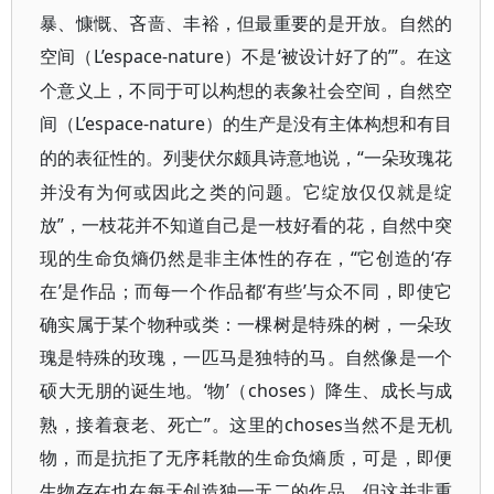
暴、慷慨、吝啬、丰裕，但最重要的是开放。自然的
空间（L’espace-nature
‘被设计好了的’”。在这
）不是
个意义上，不同于可以构想的表象社会空间，自然空
间（L’espace-nature
）的生产是没有主体构想和有目
“一朵玫瑰花
的的表征性的。列斐伏尔颇具诗意地说，
并没有为何或因此之类的问题。它绽放仅仅就是绽
放”，一枝花并不知道自己是一枝好看的花，自然中突
现的生命负熵仍然是非主体性的存在，“它创造的‘存
在’是作品；而每一个作品都‘有些’与众不同，即使它
确实属于某个物种或类：一棵树是特殊的树，一朵玫
瑰是特殊的玫瑰，一匹马是独特的马。自然像是一个
硕大无朋的诞生地。‘物’（choses
）降生、成长与成
”。这里的choses
熟，接着衰老、死亡
当然不是无机
物，而是抗拒了无序耗散的生命负熵质，可是，即便
生物存在也在每天创造独一无二的作品，但这并非重