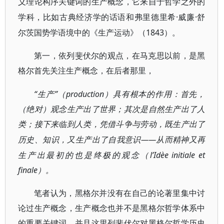
义理论构序关键词的生产概念，它来自于哲学之外的
·威廉·舒
学科，比如古典经济学的话语和弗里德里希
尔茨国势学语境中的《生产运动》（1843
）。
第一，依列斐伏尔的观点，在马克思以前，是黑
格尔首先关注生产概念，在后者那里，
“生产”（
production
）具有根本的作用：首先，
（绝对）观念生产出了世界；其次是自然生产出了人
类；接下来临到人类，凭借斗争与劳动，既生产出了
——从而精神又再
历史、知识，又生产出了自我意识
生产出最初的也是终极的观念（
l
’
Idèe initiale et
finale
）。
笔者认为，黑格尔并没有在自己的论著里集中讨
论过生产概念，生产概念也并不是黑格尔哲学体系中
的重要关键词，并且这里列斐伏尔对黑格尔哲学历史