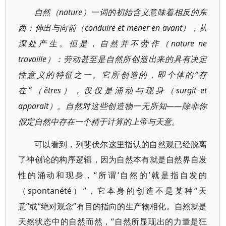
nature
自然（
）一词的初始含义意味着相反的东
conduire et mener en avant
西：伸出与向前（
），从
nature ne
深处产生。但是，自然并不劳作（
travaille
）：劳动甚至是自然所创造出来的具有决定
“存
性意义的特征之一。它所创造的，即个体的
在”（
êtres
surgit et
），仅仅是涌动与现身（
apparait
——除非你
）。自然对这些创造物一无所知
假定自然中存在一个精于计算的上帝与天意。
可以看到，列斐伏尔这里指认的自然观已经脱离
了神创论的构序逻辑，因为自然本有就是自然界自发
“所谓‘自然的’就是指自发的
性的涌动和现身，
（spontanété
”，它本身的创造不是某种“天
）
意”或“绝对观念”有目的指向的生产物相化。自然就是
天然状态中的自然而然，“自然所显现出的力量是狂