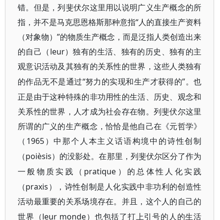
错。但是，列斐伏尔这里用以说明广义生产概念的所
指，并不是马克思恩格斯那种意指“人的直接生产资料
（对象物）”的物质生产概念，而是泛指人类创造出来
的自己（leur
）独有的生活、独有的历史、独有的主
观意识活动及其独有的关系性的世界，这些人类独有
“努力的实现和生产才获得的”。也
的作品无不是通过
正是由于这种特殊的非功用性的生活、历史、观念和
关系性的世界，人才成为社会存在物。列斐伏尔这里
所谓的广义的生产概念，恰恰是他自己在《元哲学》
（1965
）中那个人本主义话语构境中的诗性创制
poièsis
（
）的没影处。在那里，列斐伏尔区分了作为
pratique
一般物质实践（
）的总体性人化实践
praxis
（
），诗性创制是人化实践中非功利的创造性
活动最重要的关系场境存在。并且，这个人的自己的
leur monde
世界（
）也包括了打上引号的人的生活