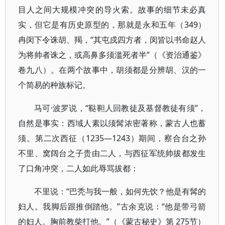
目人之间大规模冲突的导火索。故事的细节未必真
实，但它是有历史原型的，那就是永和五年（349）
冉闵下令诛胡、羯，“其屯戍四方者，闵皆以书命赵人
为将帅者诛之，或高鼻多须滥死者半”（《资治通鉴》
卷九八）。在两个故事中，胡须都是分辨胡、汉的一
个简易的种族标记。
马可·波罗说，“鞑靼人回教徒及基督教徒有须”，
自然是事实：西域人素以须髯浓密著称，蒙古人也蓄
须。第二次西征（1235—1243）期间，察合台之孙
不里、窝阔台之子贵由二人，与西征军统帅拔都发生
了口角冲突，二人如此辱骂拔都：
不里说：“巴秃与我一般，如何先饮？他是有髯的
妇人。我脚后跟推倒踏他。”古余克说：“他是带弓箭
的妇人。胸前教柴打他。”（《蒙古秘史》第 275节）