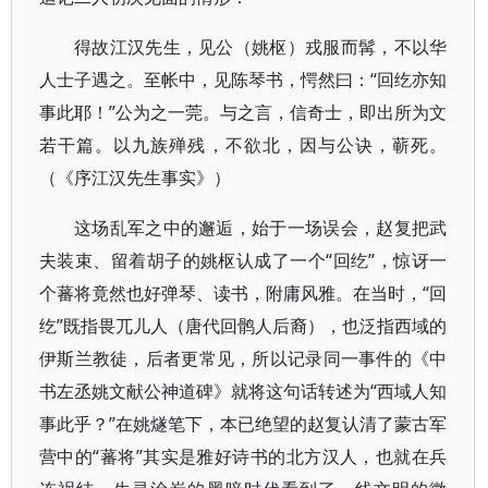
得故江汉先生，见公（姚枢）戎服而髯，不以华
人士子遇之。至帐中，见陈琴书，愕然曰：“回纥亦知
事此耶！”公为之一莞。与之言，信奇士，即出所为文
若干篇。以九族殚残，不欲北，因与公诀，蕲死。
（《序江汉先生事实》）
这场乱军之中的邂逅，始于一场误会，赵复把武
夫装束、留着胡子的姚枢认成了一个“回纥”，惊讶一
个蕃将竟然也好弹琴、读书，附庸风雅。在当时，“回
纥”既指畏兀儿人（唐代回鹘人后裔），也泛指西域的
伊斯兰教徒，后者更常见，所以记录同一事件的《中
书左丞姚文献公神道碑》就将这句话转述为“西域人知
事此乎？”在姚燧笔下，本已绝望的赵复认清了蒙古军
营中的“蕃将”其实是雅好诗书的北方汉人，也就在兵