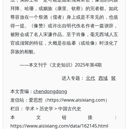
拜降、哈珊，或姻族（康里、钦察）的完者都。如此
尊容放在一个祭酒（儒者）身上或是不常见的，也值
得一提。《像赞》或许出自明代佚名作者一篇谀辞，
被附会成了名人宋濂作品。至于肖像，毫无西域人五
官或须髯的特征，大概是在临摹（或绘像）时淡化了
异族的相貌。
——本文刊于《文史知识》2025年第4期
进入专题：
元代
西域
髯
本文责编：
chendongdong
发信站：爱思想（https://www.aisixiang.com）
栏目：
学术
>
历史学
>
中国古代史
本文链接：
https://www.aisixiang.com/data/162145.html