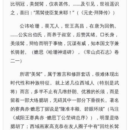
比弱冠，美髭髯，仪表甚伟。……及引见，世祖遥识
之，喜曰：“黑髯使臣复来耶！”（《元史·拜降传》）
公讳哈珊，畏兀人，世王高昌，在唐为回鹘。
……公实出伯氏，而养于叔室，后赞其绪。□长身，
美须髯，辩给而明于事物，沉谋有威，知本国文字兼
长骑射。（赡思《哈珊神道碑》，《常山贞石志》卷
二一）
所谓“美髯”，属于雅言和修辞套话，很难体现出
时代性和种族特征。就上述几位西域人（特别是武
将）而言，多半不止有几绺舒朗、优雅的长须，而是
留着一部大络腮胡，无碍其中一部分下垂很长。著名
的赛典赤·赡思丁据说是“隆准丰额、碧眼环须”（马注
《咸阳王赛典赤 ·赡思丁公茔碑总序》），明显是络
腮胡了；西域画家高克恭在友人圈子中有“回纥长髯