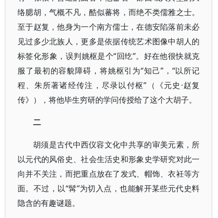
络腮胡，气概不凡，酷似蕃将，而绝不类儒雅之士。
至于赵复，他身为一个南方儒士，在德安陷落前未必
见过多少北族人，更多是依据传统艺术图像中胡人的
标签化形象，误判姚枢是个“回纥”。好在他很快就克
服了最初的容貌障碍，将姚枢引为“知己”，“以所记
程、朱所著诸经传注，尽录以付枢”（《元史·赵复
传》），将他毕生穷研的学问传授给了这个大胡子。
二
胡须是古代中西仪容文化中共享的审美元素，所
以元代的风俗史、社会生活史和形象史学研究对此一
向并不关注，而把重点放在了发式、帽饰、衣衽等方
面。不过，以“髯”为切入点，也能解开某些元代史料
隐含的有趣谜题。