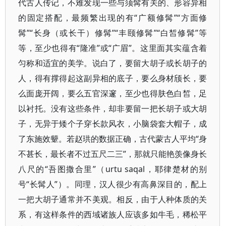
代古人传记，不难发现一些与须髯有关的、形容异相
的固定搭配，最频繁出现的有“广额修髯”“方面修
髯”“长身（或长干）修髯”“丰颐修髯”“白皙修髯”等
等，至少也得有“隆准”或“广眉”。这里面其实蕴含着
匀称和适宜的美学。说白了，要留大胡子或长胡子的
人，得有撑得起这副异相的底子，要么身材颀长，要
么面庞开阔，要么五官深邃，至少也得肤色白皙，足
以衬托。没有这些条件，却非要留一把长胡子或大胡
子，无异于矮个子穿长款风衣，小脑袋套大帽子，成
了东施效颦。若赵珙的数据正确，古代蒙古人平均“身
不甚长，最长者不过五尺二三”，那就只能艳羡像身长
八尺的“吾图撒合里”（urtu saqal，耶律楚材的别
号“长髯人”）。同理，汉人很少有高鼻深目的，配上
一把大胡子通常并不美观。相反，由于人种体质的关
系，有这样条件的西域诸族人应该多如牛毛，稀松平