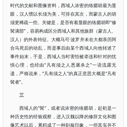
时代的文献和图像资料，西域人浓密的络腮胡最为显
眼，汉人惯以长须为美，可排在其次，而蒙古人的胡
须更稀疏一些。关键是，是否有着显眼的络腮胡即“修
髯满部”，容易构成区分西域人和其他族群（蒙古人、
汉人）的外表特征。大概马可·波罗并未在大都亲历阿
合马死后的动乱，而是事后由某个西域人向他转述了
事件始末，于是，西域人当时害怕被牵连和针对的忧
惧心理，也经由“凡有须之人悉屠杀之”一语流露无
遗，严格说来，“凡有须之人”的真正意思大概是“凡有
髯者”。
三
西域人的“髯”，或者说浓密的络腮胡，起初是一
种历史性的经验观察，进入汉魏以降的修辞文化和图
像艺术以后，累积成了一种刻板印象，一些其实并不