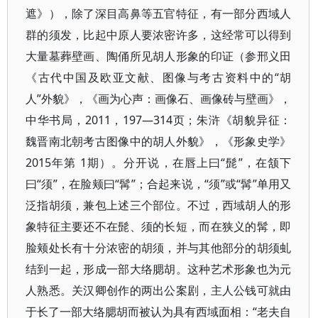
遮》），除了深目高鼻等五官特征，有一部分西域人
群的须发，比起中原人要浓密许多，这经常可以得到
大量墓葬壁画、陶俑所见胡人形象的印证（参邢义田
《古代中国及欧亚文献、图像与考古资料中的“胡
人”外貌》，《画为心声：画像石、画像砖与壁画》，
中华书局，2011，197—314页；朱浒《胡貌异征：
魏晋南北朝考古图像中的胡人外貌》，《形象史学》
2015年第 1期）。分开说，在唇上曰“髭”，在颔下
曰“须”，在脸颊曰“髯”；合起来说，“须”或“髯”单用又
泛指胡须，兼包上述三个部位。不过，西域胡人的形
象特征主要还不在髭、须的长短，而在狭义的髯，即
脸颊处长有十分浓密的胡须，并与其他部分的胡须虬
结到一起，形成一部大络腮胡。这种艺术形象也为元
人熟悉。关汉卿创作的两出公案剧，主人公钱可就由
于长了一部大络腮胡而被认为具有西域面相：“老夫自