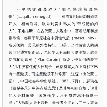
不里把拔都蔑称为“撒合勒壇额蔑格
惕”（saqaltan emeged）——虽有胡须而柔弱如诸
妇人，相当刻薄。联系到贵由骂人的“带弓箭的妇
人”，不难推断，在古代蒙古人观念中，蓄着胡须和携
带弓箭，都属于草原社会中男性气质（masculinity）
所必须的、常见的外表特征。但是，当时蒙古人的胡
须可能通常短而疏，尤其少见有满脸大络腮胡。教皇
使节柏朗嘉宾（ Plan Carpin）就说，他见到的蒙古
人“几乎没有任何人长胡子，虽然有些人在上唇和下巴
有一些髭须，而这些髭须不加修剪”（道森《出使蒙古
记》，中国社会科学出版社，1983，7页）。赵珙在
《蒙鞑备录》中评点成吉思汗及其将相的容貌，说其
他人身材偏矮，须发稀少，只有成吉思汗特殊一
些：“大抵鞑人身不甚长，最长者不过五尺二三，亦无