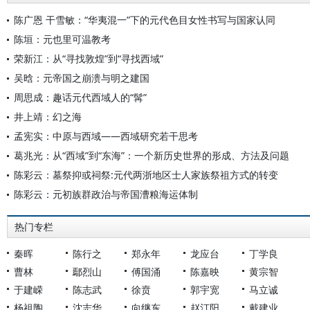
陈广恩 干雪敏：“华夷混一”下的元代色目女性书写与国家认同
陈垣：元也里可温教考
荣新江：从“寻找敦煌”到“寻找西域”
吴晗：元帝国之崩溃与明之建国
周思成：趣话元代西域人的“髯”
井上靖：幻之海
孟宪实：中原与西域——西域研究若干思考
葛兆光：从“西域”到“东海”：一个新历史世界的形成、方法及问题
陈彩云：墓祭抑或祠祭:元代两浙地区士人家族祭祖方式的转变
陈彩云：元初族群政治与帝国漕粮海运体制
热门专栏
秦晖
陈行之
郑永年
龙应台
丁学良
曹林
鄢烈山
傅国涌
陈嘉映
黄宗智
于建嵘
陈志武
徐贲
郭宇宽
马立诚
杨祖陶
沈志华
向继东
赵汀阳
戴建业