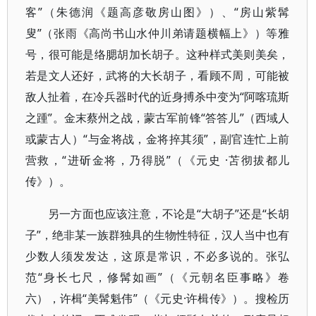
客”（朱德润《题高彦敬房山图》）、“房山紫髯
叟”（张雨《高尚书山水仲川弟请题横幅上》）等雅
号，很可能是络腮胡加长胡子。这种样式美则美矣，
若是文人还好，武将的大长胡子，看顾不周，可能被
敌人扯着，在冷兵器时代的近身搏杀中变为“阿喀琉斯
之踵”。金末蔡州之战，蒙古军前锋“答答儿”（西域人
或蒙古人）“与金将战，金将捽其须”，副官连忙上前
营救，“进斫金将，乃得脱”（《元史 ·苫彻拔都儿
传》）。
另一方面也应该注意，不论是“大胡子”还是“长胡
子”，绝非某一族群独具的生物性特征，汉人当中也有
少数人须发发达，这原是常识，不必多说的。张弘
范“身长七尺，修髯如画”（《元朝名臣事略》卷
六），许楫“美髯魁伟”（《元史·许楫传》）。搜检历