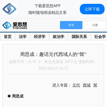
下载爱思想APP
立即下载
随时随地阅读精品文章
登录
注册
首页
法学
经济学
政治学
国际关系
社会学
周思成：趣话元代西域人的“髯”
选择字号：
大
中
小
本文共阅读 3477 次 更新时间：
2025-04-27 23:12
进入专题：
元代
西域
髯
●
周思成