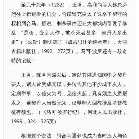
至元十九年（1282），王著、高和尚等人趁忽必
烈往上都避暑的机会，合谋冒充皇太子诛杀了留守的
权相阿合马。据说，刺杀事件还在大都城内引发了暴
乱，“是夜，变乱大作，被杀死者甚多，契丹人多出
走”（〔波斯〕剌失德丁《成吉思汗的继承者》，天津
古籍出版社，1992，272页）。马可·波罗还有一段奇
特的记载：
王著、陈著同谋以后，遂以其谋通知国中之契丹
要人。诸人皆赞成其谋，并转告其他不少城市友人，
定期举事，以信火为号，见信火起，凡有须之人悉屠
杀之。盖契丹人当然无须，仅鞑靼人回教徒及基督教
徒有须也。（《马可·波罗行纪》，河北人民出版社，
1999，324—325页）
根据这个说法，阿合马遇刺也成为当时汉人与色