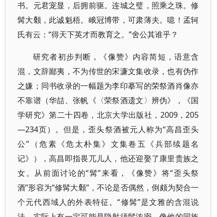
书。元君宠显，后拥前驱。连城之璧，照乘之珠。修
髯大颡，此诚魁梧。峨冠博带，可肃薄夫。噫！孟轲
氏有云：“得天下英才而教育之。”舍公其谁乎？
研究者初步判断，《像赞》内容简短，语意含
混，文辞鄙夷，不为传世的宋濂文集收录，也有伪作
之嫌；同书收录的一幅题为李印摹写的荣祭酒肖像亦
不靠谱（华喆、张帆《〈荣祭酒遗文〉辨伪》，《国
学研究》第二十四卷，北京大学出版社，2009，205
—234页）。但是，歪头祭酒被元人称为“高昌歪头
公”（危素《危太朴集》文集卷五《兵部续题名
记》），高昌即指畏兀儿人，他还迎娶了康里贵族之
女。从前面讨论的“髯”来看，《像赞》将“歪头祭
酒”形容为“修髯大颡”，不论是否偶然，倒颇为契合一
个元代西域人的外表特征。“修髯”是文雅的含混说
法，实际上有一定可能是隐射须髯浓密，像他的同族