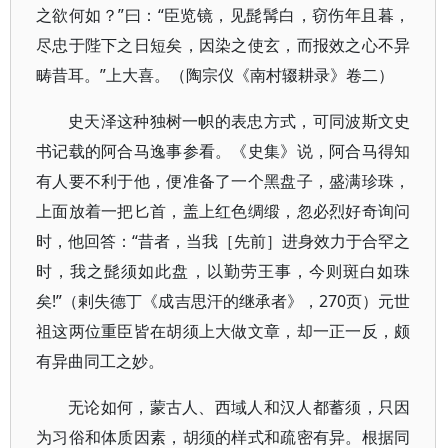
之欲何如？”曰：“臣览镜，见髭髯白，窃伤年且暮，
尽忠于陛下之日短矣，因染之使玄，而报效之心不异
畴昔耳。”上大喜。（陶宗仪《南村辍耕录》卷二）
史天泽这种独树一帜的表忠方式，可同波斯文史
书记载的阿合马逸事参看。《史集》说，阿合马得知
有人要不利于他，便准备了一个黑盘子，盛满珍珠，
上面放着一把匕首，盖上红色绸缎，忽必烈好奇询问
时，他回答：“昔者，当我［先前］进身效力于合罕之
时，我之髭须如此盘，以勤劳王事，今则斑白如珠
矣!”（剌失德丁《成吉思汗的继承者》，270页）元世
祖这两位重臣皆在胡须上大做文章，却一正一反，颇
有异曲同工之妙。
无论如何，蒙古人、西域人和汉人都蓄须，只因
为习俗和体质因素，胡须的样式和疏密有异。根据同