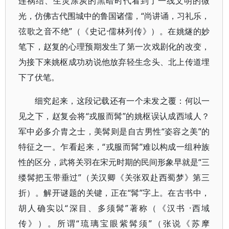
连祸结、生灵涂炭的黑暗时代看到了一线文明的微
光，仿佛古代围城中的鲁国诸儒，“尚讲诵，习礼乐，
弦歌之音不绝”（《史记·儒林列传》）。在姚燧的妙
笔下，赵复的心理预期发生了第一次戏剧化的改变，
为接下来姚枢成功劝说他放弃轻生念头、北上传道埋
下了伏笔。
细究起来，这段记载还有一个未发之覆：何以一
见之下，赵复会将“戎服而髯”的姚枢误认成西域人？
军中必多介胄之士，美髯则是自古男性“姿容之美”的
特征之一。乍看起来，“戎服而髯”难以构成一组种族
性的区分，武将关羽在宋元时期的民间形象早就是“三
缕髯把玉带垂过”（关汉卿《关张双赴西蜀梦》第三
折）。解开谜题的关键，正在“髯”字上。在古书中，
胡人确实以“深目、多须髯”著称（《汉书 ·西域
传》）。所谓“琉璃宝眼紫髯须”（张说《苏摩