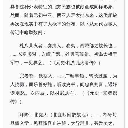
具备这种外表特征的北方民族也被刻画成同样形象。
然而，随着元初中亚、西亚人群大批东来，这类相貌
再次在现实中有了大概率的分布。以下从元代西域人
传记中略举数例：
札八儿火者，赛夷人。赛夷，西域部之族长也，
……长身美髯，方瞳广颡，雄勇善骑射。初谒太祖于
军中，一见异之。（《元史·札八儿火者传》）
完者都，钦察人。……广颡丰颔，髯长过腹，为
人骁勇，而乐善好施，听读史书，闻忠良则喜，遇奸
谀则怒。岁丙辰，以材武从军。（《元史 ·完者都
传》）
拜降，北庭人（北庭即回鹘故地）。……郡守每
旦望入学，见拜降容止讲解，大异群儿，甚爱奖之。