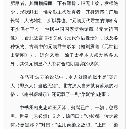
肥厚者。其面横阔而上下有颧骨，眼无上纹，发须绝
少，形状颇丑。惟今鞑主忒没真者，其身魁伟而广颡
长髯，人物雄壮，所以异也。”元朝历代君主的御容有
不少保存至今，包括中国国家博物馆藏《元太祖画
像》，台北故宫博物院藏《元代帝后像册》，以及各
种织物、古画中的元朝君主形象（如刘贯道《元世祖
出猎图》）。综合来看，除了太祖本人须发略多以
外，其馀元朝皇帝大都符合柏朗嘉宾的观察。
在马可·波罗的说法中，令人疑惑的似乎是“契丹
人（即汉人）当然无须”。北方汉人自来就有蓄须的习
俗，《南村辍耕录》还记载了一则“染髭”的趣事：
中书丞相史忠武王天泽，髭髯已白。一朝，忽尽
黑。世皇（忽必烈）见之，惊问曰：“史拔都，汝之髯
何乃更黑邪？”对曰：“臣用药染之故也。”上曰：“染