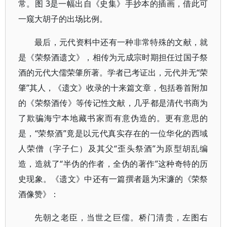
常。图 3是一幅出自《史集》手抄本的插画，借此可
一窥大胡子的出场比例。
最后，元代资料中还有一种非常特殊的文献，就
是《荣祭酒遗文》，相传为元成宗时期担任过国子祭
酒的元代大儒荣肇所著。学者已考证出，元代并无“荣
肇”其人，《遗文》收录的十来篇文章，包括卷首附加
的《荣祭酒传》等传记性文献，几乎都是清代书商为
了欺骗海宁本地藏书家而有意伪造的。更有意思的
是，“荣祭酒”竟是以元代真实存在的一位华化的西域
人荣僧（字子仁）及其父“歪头祭酒”为原型胡乱编
造，造就了“半伪的作者，全伪的著作”这种奇特的历
史现象。《遗文》中还有一篇撰者题为宋濂的《荣祭
酒像赞》：
先朝之老臣，当世之巨儒。桥门清贵，左图右