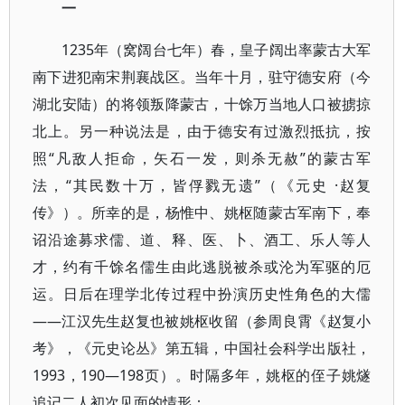
一
1235年（窝阔台七年）春，皇子阔出率蒙古大军
南下进犯南宋荆襄战区。当年十月，驻守德安府（今
湖北安陆）的将领叛降蒙古，十馀万当地人口被掳掠
北上。另一种说法是，由于德安有过激烈抵抗，按
照“凡敌人拒命，矢石一发，则杀无赦”的蒙古军
法，“其民数十万，皆俘戮无遗”（《元史 ·赵复
传》）。所幸的是，杨惟中、姚枢随蒙古军南下，奉
诏沿途募求儒、道、释、医、卜、酒工、乐人等人
才，约有千馀名儒生由此逃脱被杀或沦为军驱的厄
运。日后在理学北传过程中扮演历史性角色的大儒
——江汉先生赵复也被姚枢收留（参周良霄《赵复小
考》，《元史论丛》第五辑，中国社会科学出版社，
1993，190—198页）。时隔多年，姚枢的侄子姚燧
追记二人初次见面的情形：