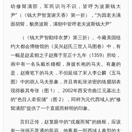
幼修髯满部，军民识与不识，皆呼为波厮钱大
尹”（《钱大尹智宠谢天香》第一折），“为因老夫满
面胡髯，貌类波斯，满朝中皆呼老夫波斯钱大尹”
（《钱大尹智勘绯衣梦》第三折）。今藏美国纽
约大都会博物馆的《吴兴赵氏三世人马图卷》中，有
一幅是赵孟頫之子赵雍于至正十九年（1359）所绘，
画中有一名头戴长穗帽，身披长袍的马夫。有趣的
是，赵雍笔下的马夫，不但延续了宋人李公麟《五马
图》中的胡人马夫形象，并且将虬张浓密的络腮胡表
现得极其夸张（图 1）。2002年西安市曲江元墓出土
的“色目人牵驼俑”（图 2），同样为元代西域人的“修
髯满部”提供了一个直观而鲜明的印象。
言归正传，赵复眼中的“戎服而髯”的姚枢，应该
有一张很不普通的面容，他蓄着一部西域人典型的大