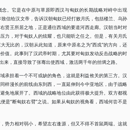
概念。它是在中原与草原即西汉与匈奴的长期战略对峙中出现
6年致信给汉文帝，告诉汉朝匈奴已经打败月氏，包括楼兰、乌孙
。右贤王所居之地，正是通往西域的要道河西走廊。汉朝当时对
的压力，对于匈奴人的炫耀，也只能听之任之。但是，有关月氏
大无比的，汉朝从此知道，原来中原名之为“西戎”的方向，还
间价值。此事到了汉武帝时期，尤其要对匈奴发动反击战略的时
出来，直接导致了张骞出使西域，激活两千年的丝绸之路。
西域承担着一个不可或缺的角色，这就是利益攸关的第三方。汉
而同样漫长的前线由东到西，一直延伸到今中亚地区，由于战略
可避免地展开了。西域的战略地位由此获得极大提升。双方都视
便是“断匈奴右臂”之说。如果从匈奴的视角看，西域何尝不是
言，势力相对弱小，希望左右逢源，但又不得不首鼠两端。这就