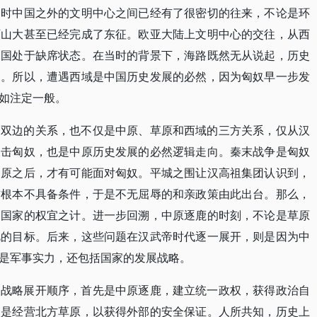
那时中国之外的文明中心之间已经有了很密切的往来，不论是环
历山大甚至已经完成了东征。欧亚大陆上文明中心的交往，从西
中国处于缺席状态。在当时的背景下，海路既然无从说起，历史
的。所以，遭遇西域是中国历史发展的必然，因为匈奴早一步发
如注定一般。
匈双边的关系，也不仅是中原、草原和西域的三方关系，仅从汉
反击匈奴，也是中原历史发展的必然逻辑走向。秦末战争是匈奴
中原之后，才有可能面对匈奴。平城之围让汉高祖集团认识到，
前根本不具备条件，于是不无屈辱的和亲政策由此出台。那么，
是国家的权宜之计。进一步回溯，中原逐鹿的时刻，不论是草原
视的目标。后来，这些问题在汉武帝时代逐一展开，则是因为中
是军事实力，还包括国家的发展战略。
的战略展开顺序，首先是中原逐鹿，建立统一政权，获得政治自
次是经营北方草原，以获得外部的安全保证。人所共知，历史上