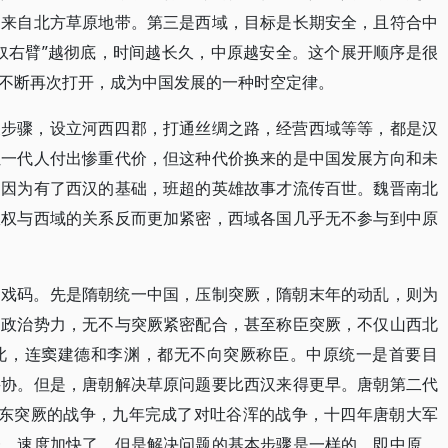
是来自北方草原地带。第三是西域，目标是长期安全，且符合中
奴右臂”越彻底，时间越长久，中原越安全。这个展开顺序是很
不断再次打开，成为中国发展的一种时空定律。
展步骤，设立河西四郡，打通丝绸之路，经营西域等等，都是汉
让一代人付出惨重代价，但这种代价换来的是中国发展方向和未
，因为有了西汉的基础，班超的英雄故事才流传百世。魏晋南北
政权与西域的关系反而更加紧密，西域各国几乎无不参与到中原
的戏码。先是隋朝统一中国，压制突厥，隋朝末年的动乱，则为
的政治势力，无不与突厥紧密配合，甚至称臣突厥，不仅山西北
此，连窦建德和李渊，都无不向突厥称臣。中原统一是首要目
妥协。但是，唐朝解决草原问题要比西汉来得更早。唐朝第二代
对东突厥的战争，九年完成了对吐谷浑的战争，十四年唐朝大军
一。速度加快了，但是解决问题的基本步骤是一样的，即中原、