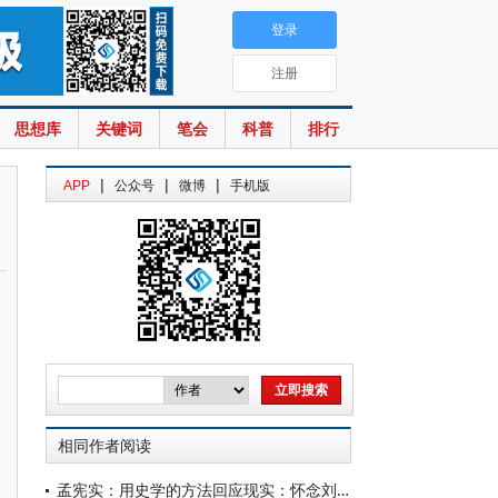
登录
注册
思想库
关键词
笔会
科普
排行
|
|
|
APP
公众号
微博
手机版
相同作者阅读
孟宪实：用史学的方法回应现实：怀念刘泽华先生