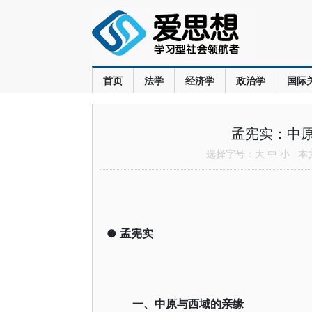
首页
法学
经济学
政治学
国际
孟宪实：中
选择字号：
大
中
小
本文共
●
孟宪实
一、中原与西域的亲缘