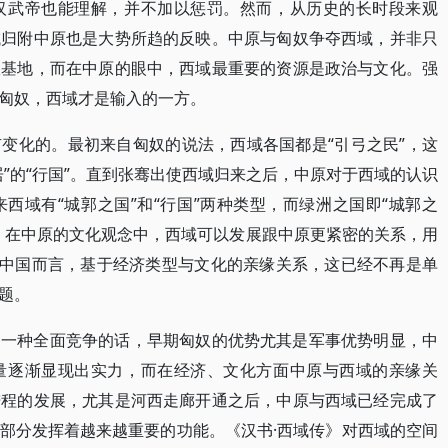
汉武帝也能理解，并不加以惩罚。然而，从历史的长时段来观
域归附中原也是大势所趋的反映。中原与匈奴争夺西域，并非只
政基地，而在中原的眼中，西域最重要的资源是政治与文化。强
匈奴，西域才是输入的一方。
变化的。最初来自匈奴的说法，西域各国都是“引弓之民”，这
”的“行国”。直到张骞出使西域归来之后，中原对于西域的认识
西域有“城郭之国”和“行国”两种类型，而绿洲之国即“城郭之
，在中原的文化观念中，西域可以发展跟中原更紧密的关系，用
于中国而言，基于经济类型与文化的亲缘关系，这已经不再是单
题。
是一种全面竞争的话，早期匈奴的优势尤其是军事优势明显，中
量逐渐显现出实力，而在经济、文化方面中原与西域的亲缘关
进程的发展，尤其是河西走廊开通之后，中原与西域已经完成了
部分发挥着越来越重要的功能。《汉书·西域传》对西域的空间