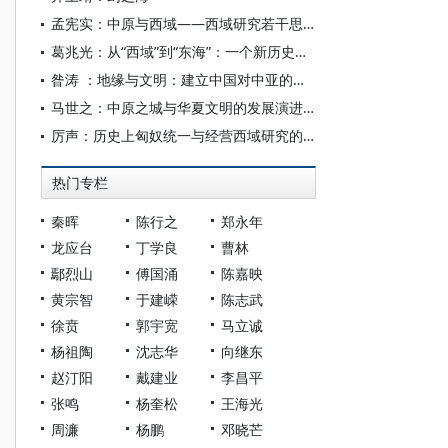
孟宪实：中原与西域——西域研究若干思考
葛兆光：从“西域”到“东海”：一个新历史世界的形成、方法及问题
昝涛 ：地缘与文明：建立中国对中亚的常识性认知
马世之：中原之城与华夏文明的发展演进轨迹
厉声：历史上匈奴统一与经营西域研究的思考
热门专栏
秦晖
陈行之
郑永年
龙应台
丁学良
曹林
鄢烈山
傅国涌
陈嘉映
黄宗智
于建嵘
陈志武
徐贲
郭宇宽
马立诚
杨祖陶
沈志华
向继东
赵汀阳
戴建业
李昌平
张鸣
杨奎松
王海光
周濂
杨鹏
邓晓芒