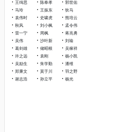
王缉思
陈奉孝
郭世佑
马玲
王振东
狄马
袁伟时
史啸虎
熊培云
秋风
刘小枫
孟令伟
雷一宁
周枫
蒋兆勇
吴伟
沙叶新
刘瑜
葛剑雄
储昭根
吴稼祥
许之远
袁刚
杨小凯
吴励生
朱学勤
潘维
郑秉文
莫于川
羽之野
谢志浩
孙立平
杨光