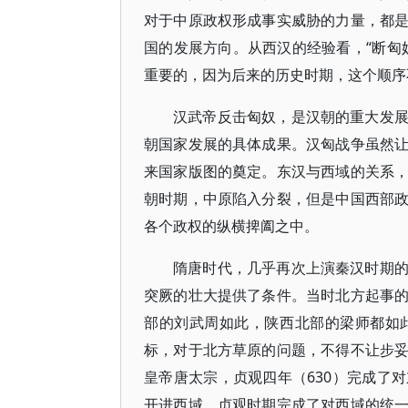
对于中原政权形成事实威胁的力量，都
国的发展方向。从西汉的经验看，“断匈
重要的，因为后来的历史时期，这个顺序
汉武帝反击匈奴，是汉朝的重大发
朝国家发展的具体成果。汉匈战争虽然
来国家版图的奠定。东汉与西域的关系
朝时期，中原陷入分裂，但是中国西部
各个政权的纵横捭阖之中。
隋唐时代，几乎再次上演秦汉时期
突厥的壮大提供了条件。当时北方起事
部的刘武周如此，陕西北部的梁师都如
标，对于北方草原的问题，不得不让步
皇帝唐太宗，贞观四年（630）完成了
开进西域，贞观时期完成了对西域的统