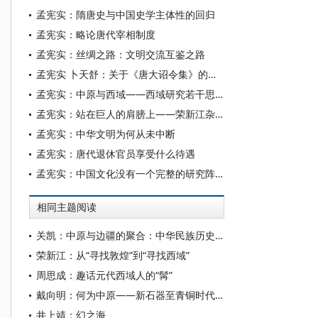
孟宪实：隋唐史与中国史学主体性的回归
孟宪实：略论唐代宰相制度
孟宪实：丝绸之路：文明交流互鉴之路
孟宪实 卜天舒：关于《唐大诏令集》的史源问题
孟宪实：中原与西域——西域研究若干思考
孟宪实：站在巨人的肩膀上——荣新江杂记师友
孟宪实：中华文明为何从未中断
孟宪实：唐代退休官员享受什么待遇
孟宪实：中国文化没有一个完整的研究阵地
相同主题阅读
关凯：中原与边疆的聚合：中华民族历史生成的时空图景
荣新江：从“寻找敦煌”到“寻找西域”
周思成：趣话元代西域人的“髯”
戴向明：何为中原——新石器至青铜时代中原文化区的新认识
井上靖：幻之海