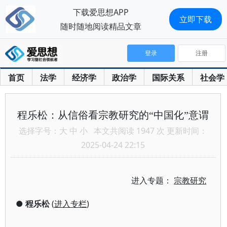
下载爱思想APP
立即下载
随时随地阅读精品文章
登录
注册
首页
法学
经济学
政治学
国际关系
社会学
程乐松：从信俗看宗教研究的“中国化”意谓
选择字号：
大
中
小
本文共阅读 1947 次 更新时间：
2025-04-24 22:15
进入专题：
宗教研究
●
程乐松
(
进入专栏
)