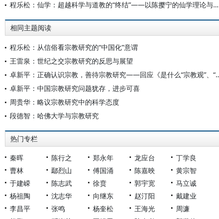
程乐松：仙学：超越科学与道教的“终结”——以陈撄宁的仙学理论与科学观念为例的研究
相同主题阅读
程乐松：从信俗看宗教研究的“中国化”意谓
王雷泉：世纪之交宗教研究的反思与展望
卓新平：正确认识宗教，善待宗教研究——回应《是什么“宗教观
卓新平：中国宗教研究问题犹存，进步可喜
周贵华：略议宗教研究中的科学态度
段德智：哈佛大学与宗教研究
热门专栏
秦晖
陈行之
郑永年
龙应台
丁学良
曹林
鄢烈山
傅国涌
陈嘉映
黄宗智
于建嵘
陈志武
徐贲
郭宇宽
马立诚
杨祖陶
沈志华
向继东
赵汀阳
戴建业
李昌平
张鸣
杨奎松
王海光
周濂