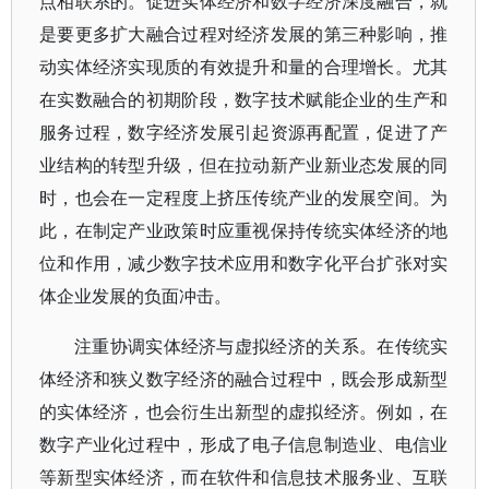
点相联系的。促进实体经济和数字经济深度融合，就
是要更多扩大融合过程对经济发展的第三种影响，推
动实体经济实现质的有效提升和量的合理增长。尤其
在实数融合的初期阶段，数字技术赋能企业的生产和
服务过程，数字经济发展引起资源再配置，促进了产
业结构的转型升级，但在拉动新产业新业态发展的同
时，也会在一定程度上挤压传统产业的发展空间。为
此，在制定产业政策时应重视保持传统实体经济的地
位和作用，减少数字技术应用和数字化平台扩张对实
体企业发展的负面冲击。
注重协调实体经济与虚拟经济的关系。在传统实
体经济和狭义数字经济的融合过程中，既会形成新型
的实体经济，也会衍生出新型的虚拟经济。例如，在
数字产业化过程中，形成了电子信息制造业、电信业
等新型实体经济，而在软件和信息技术服务业、互联