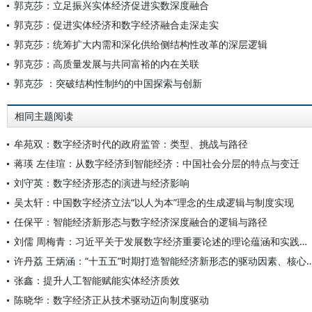
郭克莎：立足振兴实体经济促进实数深度融合
郭克莎：促进实体经济和数字经济融合走深走实
郭克莎：统筹扩大内需和深化供给侧结构性改革的深层逻辑
郭克莎：高质量发展与共同富裕的内在关联
郭克莎 ：突破结构性制约的中国探索与创新
相同主题阅读
牟苑双：数字经济时代的政府监管：类型、挑战与路径
蒋瑛 左佳瑄：从数字经济到智能经济：中国社会分层的特点与变迁
刘守英：数字经济形态的演进与经济影响
吴太轩：中国数字经济立法“以人为本”理念的生成逻辑与制度实现
任保平：智能经济新形态与数字经济深度融合的逻辑与路径
刘儒 周梅青：习近平关于发展数字经济重要论述的理论蕴涵和实践指向
许丹荔 王炳涵：“十五五”时期打造智能经济新形态的驱动因
张鑫：提升人工智能赋能实体经济质效
陈晓华：数字经济正从技术驱动迈向制度驱动