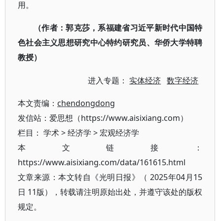
用。
（作者：郭克莎，系福建省习近平新时代中国特
色社会主义思想研究中心特约研究员、华侨大学特聘
教授）
进入专题：
实体经济
数字经济
本文责编：
chendongdong
发信站：爱思想（https://www.aisixiang.com）
栏目：
学术
>
经济学
>
宏观经济学
本文链接：
https://www.aisixiang.com/data/161615.html
文章来源：本文转自《光明日报》（ 2025年04月15
日 11版），转载请注明原始出处，并遵守该处的版权
规定。