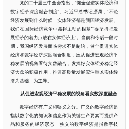
“健全促进实体经济和
党的二十届三中全会指出，
数字经济深度融合制度”。习近平总书记强调，“不论
经济发展到什么时候，实体经济都是我国经济发展、
我们在国际经济竞争中赢得主动的根基”“要坚持把发
展经济的着力点放在实体经济上”。当前和今后一段时
期，我国经济发展面临需求不足制约，健全促进实体
经济和数字经济深度融合制度，应从促进宏观经济平
稳发展的视角看待实数融合，发挥好实体经济稳定经
济大盘的积极作用，推进高质量发展应注重以实体经
济为基础、为主导。
从促进宏观经济平稳发展的视角看实数深度融合
数字经济有广义和狭义之分。广义的数字经济是
指以数字化的知识和信息作为关键生产要素而提供产
品和服务的经济形态；狭义的数字经济是指数字技