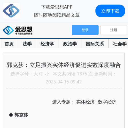
下载爱思想APP
立即下载
随时随地阅读精品文章
登录
注册
首页
法学
经济学
政治学
国际关系
社会学
郭克莎：立足振兴实体经济促进实数深度融合
选择字号：
大
中
小
本文共阅读 1375 次 更新时间：
2025-04-15 09:42
进入专题：
实体经济
数字经济
●
郭克莎