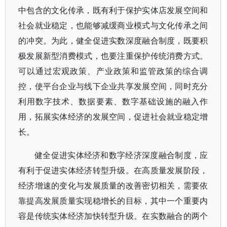
中包含的文化传承，既有利于保护实体店发展空间和
社会就业稳定，也能够减缓商业模式与文化传承之间
的冲突。为此，健全促进实数深度融合制度，既要积
极发展新型消费模式，也要注重保护传统消费方式。
可以通过宏观政策、产业政策和监管政策的综合调
控，使平台企业与线下企业共享发展空间，同时充分
利用数字技术、数据要素、数字基础设施的融入作
用，拓展实体经济的发展空间，促进社会就业稳定增
长。
健全促进实体经济和数字经济深度融合制度，应
有利于促进实体经济转型升级。在高质量发展阶段，
经济增速的变化与发展质量的改善密切相关，需要依
靠提高发展质量实现稳增长的目标，其中一个重要内
容是传统实体经济加快转型升级。在实数融合的两个