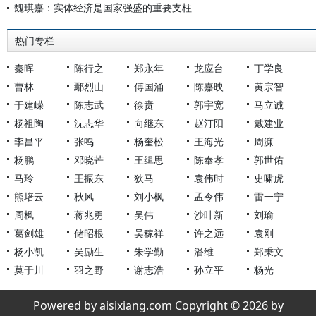
魏琪嘉：实体经济是国家强盛的重要支柱
热门专栏
秦晖
陈行之
郑永年
龙应台
丁学良
曹林
鄢烈山
傅国涌
陈嘉映
黄宗智
于建嵘
陈志武
徐贲
郭宇宽
马立诚
杨祖陶
沈志华
向继东
赵汀阳
戴建业
李昌平
张鸣
杨奎松
王海光
周濂
杨鹏
邓晓芒
王缉思
陈奉孝
郭世佑
马玲
王振东
狄马
袁伟时
史啸虎
熊培云
秋风
刘小枫
孟令伟
雷一宁
周枫
蒋兆勇
吴伟
沙叶新
刘瑜
葛剑雄
储昭根
吴稼祥
许之远
袁刚
杨小凯
吴励生
朱学勤
潘维
郑秉文
莫于川
羽之野
谢志浩
孙立平
杨光
Powered by aisixiang.com Copyright © 2026 by