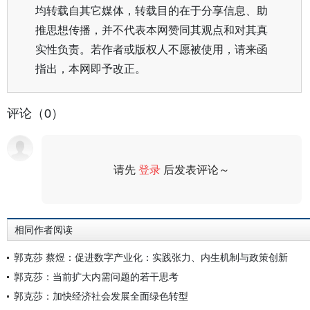
均转载自其它媒体，转载目的在于分享信息、助
推思想传播，并不代表本网赞同其观点和对其真
实性负责。若作者或版权人不愿被使用，请来函
指出，本网即予改正。
评论（0）
请先
登录
后发表评论～
评论
相同作者阅读
郭克莎 蔡煜：促进数字产业化：实践张力、内生机制与政策创新
郭克莎：当前扩大内需问题的若干思考
郭克莎：加快经济社会发展全面绿色转型