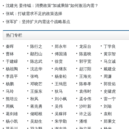
沈建光 姜传钺：消费政策“加减乘除”如何激活内需？
张斌：打破需求不足的政策选择
张军扩：坚持扩大内需这个战略基点
热门专栏
秦晖
陈行之
郑永年
龙应台
丁学良
曹林
鄢烈山
傅国涌
陈嘉映
黄宗智
于建嵘
陈志武
徐贲
郭宇宽
马立诚
杨祖陶
沈志华
向继东
赵汀阳
戴建业
李昌平
张鸣
杨奎松
王海光
周濂
杨鹏
邓晓芒
王缉思
陈奉孝
郭世佑
马玲
王振东
狄马
袁伟时
史啸虎
熊培云
秋风
刘小枫
孟令伟
雷一宁
周枫
蒋兆勇
吴伟
沙叶新
刘瑜
葛剑雄
储昭根
吴稼祥
许之远
袁刚
杨小凯
吴励生
朱学勤
潘维
郑秉文
莫于川
羽之野
谢志浩
孙立平
杨光