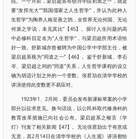
院。一个月前，梁启超宣布创办学院初衷之一，就是
要“发挥光大”“我国儒家之人生哲学”，并认为此种人
生哲学“为陶养人格至善之鹄，全世界无论何国、无论
何派之学说，未见其比”【45】。探讨人生问题的高
中必修科目定名为“人生哲学”，与梁启超所用术语恰
好一致。舒新城亦曾被聘为中国公学中学部主任，被
梁启超系视为“同道之一”【46】。鉴于舒新城、李石
岑、梁启超之间的“同道”关系，人生哲学课程的设立
确为胡适计划之外的一个变数。张君劢在清华学校的
讲演使得此变数更不易应对。
1923年1、2月间，委员会发布新课标草案的小学
部分以征求意见。换句话说，以公民科取代修身科的
教育改革措施已向社会公布。梁启超系之喉舌《学
灯》刊发了相关新闻【47】。无论张君劢出于有意或
无意，其2月14日在清华学校的《人生观》讲演都恰