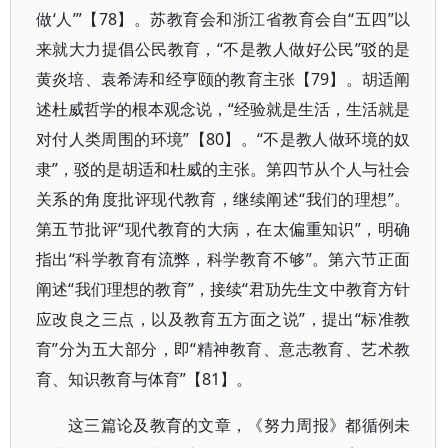
做‘人’”【78】。苏教育会和浙江省教育会自“五四”以
来就大力提倡公民教育，“不是教人做好公民”驳的是
黄炎培、袁希涛和经亨颐的教育主张【79】。胡适阐
述杜威哲学的根本观念说，“经验就是生活，生活就是
对付人类周围的环境”【80】。“不是教人做环境的奴
隶”，驳的是胡适和杜威的主张。第四节从个人与社会
关系的角度批评现代教育，继续阐述“我们的理想”。
第五节批评“现代教育的大病，在太偏重知识”，明确
指出“科学教育有流弊，科学教育不够”。第六节正面
阐述“我们理想的教育”，接续“君劢先生文中教育方针
应改良之三点，以及教育五方面之说”，提出“标准教
育”分为五大部分，即“精神教育、意志教育、艺术教
育、知识教育与体育”【81】。
这三篇论及教育的文章，《努力周报》都循例未