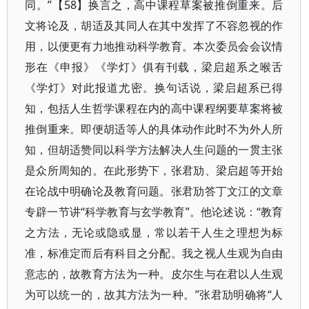
同。”【58】换言之，高中课程草案被推倒重来。后
文将论及，胡适及其同人在其中发挥了不容忽视的作
用，以便更有力地推动科学教育。本次委员会会议情
形在《申报》《学灯》俱有刊载，梁启超系之喉舌
《学灯》对此报道尤密。换句话说，梁启超系已得
知，包括人生哲学课程在内的高中课程纲要草案将被
推倒重来。即便胡适等人的具体动作此时不为外人所
知，但胡适赞同以科学方法解决人生问题的一贯主张
是众所周知的。在此形势下，张君劢、梁启超等开始
在论战中明确论及教育问题。张君劢答丁文江的文章
专辟一节讲“科学教育与玄学教育”。他论述说：“教育
之方法，无论或隐或显，常以若干人生之理想为标
准，标准定而后有科目之分配。我之视人生观为自由
意志的，故教育方法为一种。皮尔生与在君以人生观
为可以统一的，故其方法为一种。”张君劢明确将“人