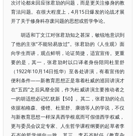
次讨论都未回应张君劢的问题，而是更关注修身的教
育法问题。在很大程度上，4月15日爆发的论战才展
开了关于修身科存废问题的思想或哲学争论。
胡适和丁文江对张君劢知之甚深，敏锐地意识到
了他的主张“不能轻易放过”。张君劢的《人生观》面
向学生而讲，观点鲜明，论证简捷，适宜宣传。更重
要的是，其一，张君劢时以口译者身份陪同杜里舒
（1922年10月14日抵华）至各处讲演，有着宣传的
便利条件——新教育思想正是靠着杜威的巡回讲演才
在“五四”之后风靡全国，作为杜威讲演主要推动者之
一的胡适想必记忆犹新【50】。其二，张君劢的论点
依据柏格森、倭铿、杜里舒、康德等人的学说，不仅
与新教育思想一样深具西学根底而可假借西学权威，
更与委员会议定专家、人生哲学课程纲要的起草者李
石岑的哲学倾向一致。其三，李石岑时任《教育杂