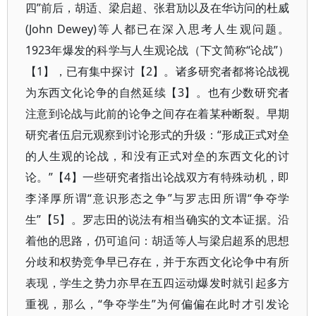
四”前后，胡适、梁启超、张君劢以及在华访问的杜威
(John Dewey)等人都已在深入思考人生观问题。
1923年爆发的科学与人生观论战（下文简称“论战”）
【1】，已有集中探讨【2】。诸多研究者都将论战视
为东西文化论争的自然延续【3】。也有少数研究者
注意到论战与此前的论争之间存在着某种断裂。早期
研究者伍启元观察到讨论形式的升级：“形成正式对垒
的人生观的论战，和没有正式对垒的东西文化的讨
论。”【4】一些研究者指出论战双方有特殊动机，即
李泽厚所谓“意识形态之争”与罗志田所谓“争夺学
生”【5】。罗志田的说法有相当确实的文本证据。沿
着他的思路，仍可追问：胡适等人与梁启超系的思想
分歧和权势竞争早已存在，并于东西文化论争中有所
表现，学生之势力亦早在五四运动爆发时就引起多方
重视，那么，“争夺学生”为何偏偏在此时才引发论