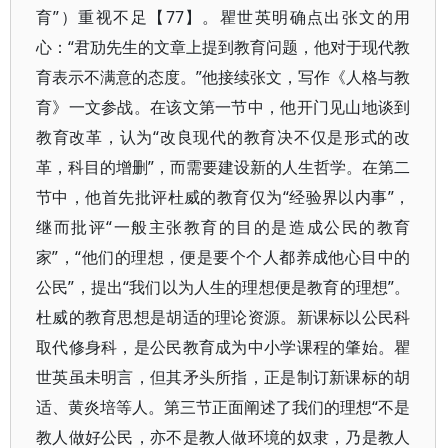
育”）重视不足【77】。瞿世英明确点出张文的用
心：“君劢先生的文章上提到教育问题，他对于现代教
育表示不满意的态度。”他接续张文，写作《人格与教
育》一文参战。在该文第一节中，他开门见山地谈到
教育改革，认为“改良现代的教育决不仅是形式的改
革，科目的增删”，而需要建设新的人生哲学。在第二
节中，他首先批评杜威的教育仅为“经验界以内事”，
继而批评“一般主张教育的目的是造成公民的教育
家”，“他们的理想，便是要个个人都养成他心目中的
公民”，提出“我们以为人生的理想便是教育的理想”。
杜威的教育思想是胡适的理论资源。新课标以公民科
取代修身科，是公民教育成为中小学课程的肇始。瞿
世英虽未明言，但其矛头所指，正是制订新课标的胡
适、黄炎培等人。第三节正面阐述了我们的理想“不是
教人做好公民，亦不是教人做环境的奴隶，乃是教人