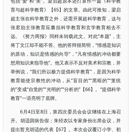
包括“爱”和“美”。梁启超原本还打算作一篇《科学教
育与超科学教育》【65】的文章。由此可推知，梁启
超主张在科学教育之外，还需开展超科学教育，这与
张君劢主张教育应囊括科学教育和玄学教育相去不
远。《努力周报》同样未转载此文。对此“本题”，主
将丁文江却不能不答。他的答辩很简明，“情感是知识
的原动，知识是情感的向导”，“凡有情感的冲动都要
想用知识来指导他”。他又表示不反对美术和宗教，并
举例说，“我们所以极力提倡科学教育”，是因为科学
教育能使宗教性的冲动，从“盲目的”“黑暗的”“笼统
的”变成“自觉的”“光明的”“分析的”【66】。“提倡科学
教育”一语亮明了底牌。
6月4日至8日，第四次委员会会议继续在上海召
开。胡适因病告假；朱经农以专家身份出席会议，并
提出暂充胡适的代表【67】。本次会议覆订小学、初