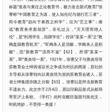
标题“发表与黄任之论教育书，极力攻击新式教育!”张
謇称“中国教育之为道，使人知伦纪与德行艺三者”，
而今教育“趋向于泰西之科学”，仅为“艺之事”；痛
诋“教育务求新炫异”，非礼过义，“灭天理而绝人
伦”，是“利用学生，陷阱学生”；控诉“某某一系”之“教
阀盘踞教育机关”，“军阀杀人是消极，学阀杀人是积
极”，恐“新教育”“流而不返”【62】。所谓“某某一
系”，即“黄炎培一系”。1921年，张謇父子与黄炎培等
苏教育会士绅因省议长之争成为对抗的两派，苏社的
主导权从张謇转向以黄炎培为首的苏教育会诸人，苏
省士绅集团亦随之分裂【63】。张謇以是抨击新教育
不遗余力。此文作于2月4日，原以印刷品形式从邮局
寄至沪上各校。《学灯》此时在醒目版面刊发此文，
时机绝妙，不啻得一奥援！