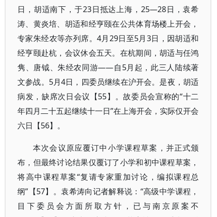
日，胡适南下，于23日抵达上海，25—28日，袁希
涛、黄炎培、胡适和经亨颐在公共体育场楼上开会，
专家朱经农等亦列席。4月29日至5月3日，因胡适和
经亨颐赴杭，会议休会五天。在杭期间，胡适与任鸿
隽、唐钺、朱经农同游——自5月起，此三人陆续著
文参战。5月4日，四委员继续在沪开会。是夜，胡适
病发，缺席次日会议【55】。故委员会宣称的“十二
年四月二十五起继续十一日”在上海开会，实际仅开会
六日【56】。
本次会议原应覆订中小学课程草案，并正式颁
布，但最终讨论结果仅覆订了小学和初中课程草案，
将高中课程草案“复请专家重加讨论，编拟课程总
纲”【57】。袁希涛向记者解释说：“高级中学课程，
目下委员会方面所取方针，已与南京原案不