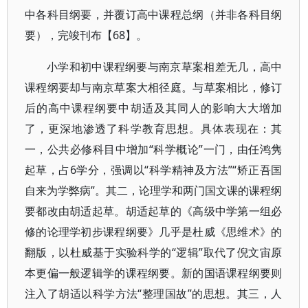
中各科目纲要，并覆订高中课程总纲（并非各科目纲
要），完竣刊布【68】。
小学和初中课程纲要与南京草案相差无几，高中
课程纲要却与南京草案大相径庭。与草案相比，修订
后的高中课程纲要中胡适及其同人的影响大大增加
了，更深地渗透了科学教育思想。具体表现在：其
一，公共必修科目中增加“科学概论”一门，由任鸿隽
起草，占6学分，强调以“科学精神及方法”“矫正吾国
自来为学弊病”。其二，论理学和两门国文课的课程纲
要都改由胡适起草。胡适起草的《高级中学第一组必
修的论理学初步课程纲要》几乎是杜威《思维术》的
翻版，以杜威基于实验科学的“逻辑”取代了倪文宙原
本更偏一般逻辑学的课程纲要。新的国语课程纲要则
注入了胡适以科学方法“整理国故”的思想。其三，人