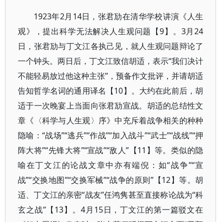
1923年2月14日，张君劢在清华学校讲演《人生
观》，提出科学无法解决人生观问题【9】。3月24
日，张君劢与丁文江各执己见，就人生观问题辩论了
一个钟头。两日后，丁文江致信胡适，表示“我们决计
不能轻易放过他这种主张”，预备作文批评，并请胡适
告知哲学名词的通用译名【10】。大约在此前后，胡
适于一次晚宴上当面向张君劢宣战。胡适的总结性文
章《〈科学与人生观〉序》中充斥着战争相关的种种
隐喻：“战场”“逃兵”“作战”“加入战斗”“武士”“战线”“押
阵大将”“先锋大将”“宣战”“敌人”【11】等。类似的隐
喻在丁文江的论战文章中亦有端倪：如“战争”“宣
战”“交换地图”“交换军械”“战争的原则”【12】等。胡
适、丁文江的亲密“战友”任鸿隽甚至直接称论战为“科
玄之战”【13】。4月15日，丁文江的第一篇驳文在