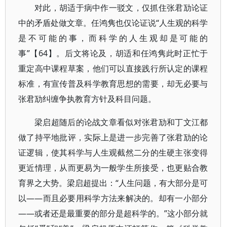
对此，胡适于病中作一驳文，仅抓住张君劢论证
中的矛盾处做文章。任鸿隽也仅论证说“人生观的科学
是不可能的事，而科学的人生观却是可能的
事”【64】。后文将论及，胡适和任鸿隽此时正忙于
重定高中课程草案，他们可以直接践行所认定的课程
标准，有宣传普及科学教育思想的需要，却无必要与
张君劢纠缠争执教育方针及科目问题。
梁启超随后的论战文章看似对张君劢和丁文江都
做了持平地批评，实际上是进一步完善了张君劢的论
证逻辑，使其科学与人生观截然二分的生硬主张变得
更近情理，从而更易为一般学生所接受，也更贴合教
育界之大势。梁启超提出：“人生问题，有大部分是可
以——而且必要用科学方法来解决的。却有一小部分
——或者还是最重要的部分是超科学的。”这小部分就