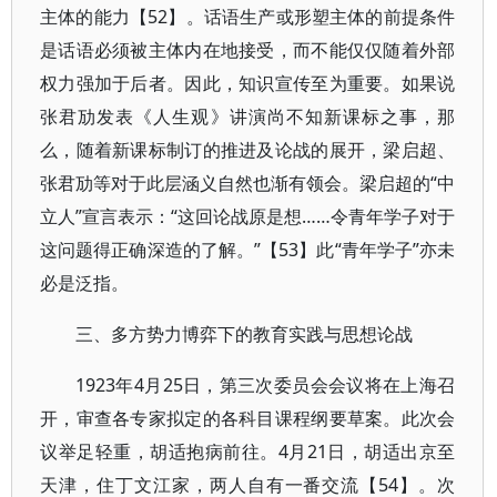
主体的能力【52】。话语生产或形塑主体的前提条件
是话语必须被主体内在地接受，而不能仅仅随着外部
权力强加于后者。因此，知识宣传至为重要。如果说
张君劢发表《人生观》讲演尚不知新课标之事，那
么，随着新课标制订的推进及论战的展开，梁启超、
张君劢等对于此层涵义自然也渐有领会。梁启超的“中
立人”宣言表示：“这回论战原是想……令青年学子对于
这问题得正确深造的了解。”【53】此“青年学子”亦未
必是泛指。
三、多方势力博弈下的教育实践与思想论战
1923年4月25日，第三次委员会会议将在上海召
开，审查各专家拟定的各科目课程纲要草案。此次会
议举足轻重，胡适抱病前往。4月21日，胡适出京至
天津，住丁文江家，两人自有一番交流【54】。次