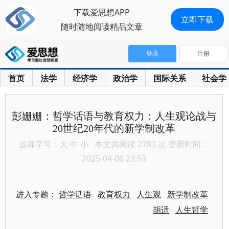
下载爱思想APP
立即下载
随时随地阅读精品文章
登录
注册
首页
法学
经济学
政治学
国际关系
社会学
彭姗姗：哲学话语与教育权力：人生观论战与
20世纪20年代的新学制改革
选择字号：
大
中
小
本文共阅读 2783 次 更新时间：
2025-04-06 23:53
进入专题：
哲学话语
教育权力
人生观
新学制改革
胡适
人生哲学