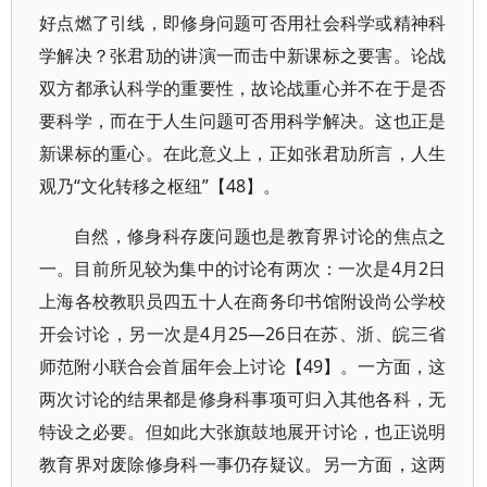
好点燃了引线，即修身问题可否用社会科学或精神科
学解决？张君劢的讲演一而击中新课标之要害。论战
双方都承认科学的重要性，故论战重心并不在于是否
要科学，而在于人生问题可否用科学解决。这也正是
新课标的重心。在此意义上，正如张君劢所言，人生
观乃“文化转移之枢纽”【48】。
自然，修身科存废问题也是教育界讨论的焦点之
一。目前所见较为集中的讨论有两次：一次是4月2日
上海各校教职员四五十人在商务印书馆附设尚公学校
开会讨论，另一次是4月25—26日在苏、浙、皖三省
师范附小联合会首届年会上讨论【49】。一方面，这
两次讨论的结果都是修身科事项可归入其他各科，无
特设之必要。但如此大张旗鼓地展开讨论，也正说明
教育界对废除修身科一事仍存疑议。另一方面，这两