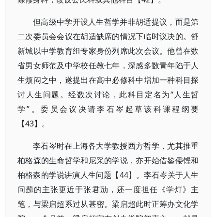
但高级中学开设人生哲学并非胡适提议，而是第
二次委员会会议在胡适缺席的情况下临时议决的。舒
新城以中学教育组专家身份列席此次会议。他曾在数
省男女师范及中学校任教七年，深感多数青年陷于人
生烦闷之中，遂提出在高中必修科中增加一种科目探
讨人生问题。经数次讨论，此科目定名为“人生哲
学”。委员会议决请李石岑起草该科课程纲要
【43】。
李石岑时在上海各大学教授西方哲学，尤其推重
柏格森的生命哲学和尼采的学说，亦开始借鉴倭铿和
柏格森的学说讲演人生问题【44】。李石岑关于人生
问题的主张更近于张君劢，还一度担任《学灯》主
笔，与梁启超系过从甚密。梁启超此时正筹办文化学