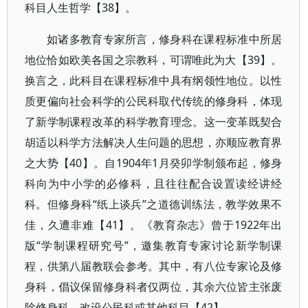
科目人生哲学【38】。
如诸多教育专家所言，修身科在课程标准中所居
地位恰如欧美各国之宗教科，可谓唯此为大【39】。
换言之，此科目在课程标准中具有纲领性地位。以性
质更偏向社会科学的公民科取代传统的修身科，体现
了新学制课程改革的科学教育理念。这一变革既契合
胡适以科学方法解决人生问题的思想，亦顺应教育界
之大势【40】。自1904年1月癸卯学制颁布起，修身
科向为中小学的必修科，且往往配合设置读经讲经
科。但修身科“纸上谈兵”之道德训练法，教学效果不
佳，久遭非难【41】。《教育杂志》曾于1922年出
版“学制课程研究号”，邀集教育专家讨论新学制课
程，供第八届教联会参考。其中，有八位专家论及修
身科，倡议保留修身科者仅两位，其余六位皆主张废
除修身科，改设公民科或其他科目【42】。