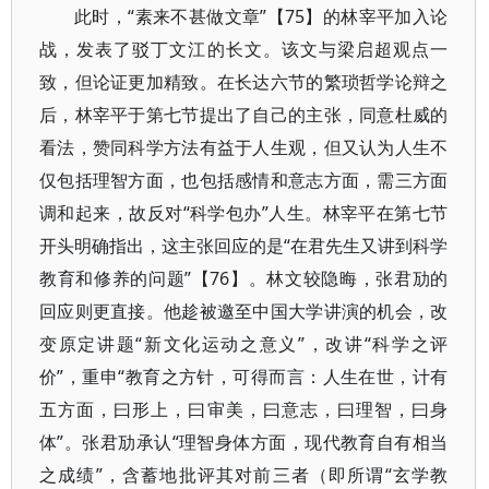
此时，“素来不甚做文章”【75】的林宰平加入论
战，发表了驳丁文江的长文。该文与梁启超观点一
致，但论证更加精致。在长达六节的繁琐哲学论辩之
后，林宰平于第七节提出了自己的主张，同意杜威的
看法，赞同科学方法有益于人生观，但又认为人生不
仅包括理智方面，也包括感情和意志方面，需三方面
调和起来，故反对“科学包办”人生。林宰平在第七节
开头明确指出，这主张回应的是“在君先生又讲到科学
教育和修养的问题”【76】。林文较隐晦，张君劢的
回应则更直接。他趁被邀至中国大学讲演的机会，改
变原定讲题“新文化运动之意义”，改讲“科学之评
价”，重申“教育之方针，可得而言：人生在世，计有
五方面，曰形上，曰审美，曰意志，曰理智，曰身
体”。张君劢承认“理智身体方面，现代教育自有相当
之成绩”，含蓄地批评其对前三者（即所谓“玄学教