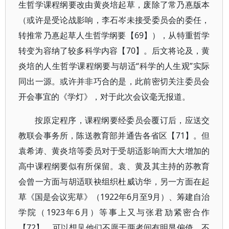
生哲学课程纲要改由黄炎培起草，废除了常乃惪版本
（或许是受论战影响，李石岑未接受委员会的委任，
转推常乃惪起草人生哲学纲要【69】），从特重哲学
转变为容纳了较多科学内容【70】。后文将论及，黄
炎培的人生哲学课程纲要与胡适“科学的人生观”实际
同出一源。或许并非巧合的是，此前密切关注委员会
开会事宜的《学灯》，对于此次会议毫无报道。
按原定程序，课程纲要经委员会覆订后，应送交
教联会事务所，陈送教育部并通告各省区【71】。但
袁希涛、黄炎培等委员对于受胡适影响而大大增加的
高中课程纲要似有所保留。袁、黄及其主持的苏教育
会曾一方面与胡适联袂组织杜威访华，另一方面在起
草《国是会议宪草》（1922年6月至9月）、筹建自治
学院（1923年6月）等事上又与张君劢紧密合作
【72】。可以想见他们不愿于两者间有明显偏倚，不