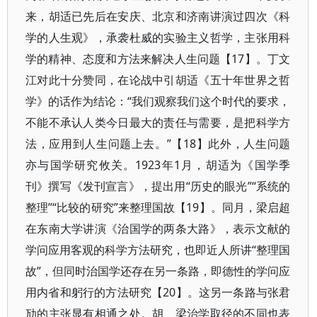
来，胡适已先后在安庆、北京和济南讲演过四次《科
学的人生观》，承袭杜威的实验主义哲学，主张用科
学的精神、态度和方法来解决人生问题【17】。丁文
江对此十分赞同，在论战中引胡适《五十年世界之哲
学》的话作为结论：“我们观察我们这个时代的要求，
不能不承认人类今日最大的责任与需要，是把科学方
法，应用到人生问题上去。”【18】此外，人生问题
亦与国学研究攸关。1923年1月，胡适为《国学季
刊》撰写《发刊宣言》，提出用“历史的眼光”“系统的
整理”“比较的研究”来整理国故【19】。同月，梁启超
在东南大学讲演《治国学的两条大路》，表示文献的
学问应用客观的科学方法研究，也即近人所讲“整理国
故”，但同时治国学还存在另一条路，即德性的学问应
用内省和躬行的方法研究【20】。这另一条路与张君
劢的主张显有相通之处。胡、梁治学取径的不同也表