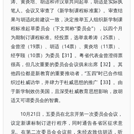
涛、黄炎培、胡适和许汉章共同起草，胡适是实际执
笔人。会议又审查了《新学制课程标准案》。审查结
果与胡适此前建议一致，决定推举五人组织新学制课
程标准起草委员会（下文简称“委员会”），以四个月
为期制订课程标准。经投票，选举袁希涛（25票）、
金曾澄（19票）、胡适（14票）、黄炎培（11票）、
经亨颐（10票）为委员【31】。粤省代表金曾澄得票
很高，但几次重要的委员会会议俱未出席【32】。其
他四位都是新教育的重要推动者，“五四”时已合作组
织过杜威访华，并肆力于杜威思想的推广【33】。由
于新学制效仿美国，且深受杜威教育思想影响，故胡
适又可谓委员会的智囊。
10月21日，五委员在北京开第一次委员会会议，
议定新课标制订进行程序，同时通告各省区征求意
见。在第二次委员会会议前，朱经农致信胡适，听