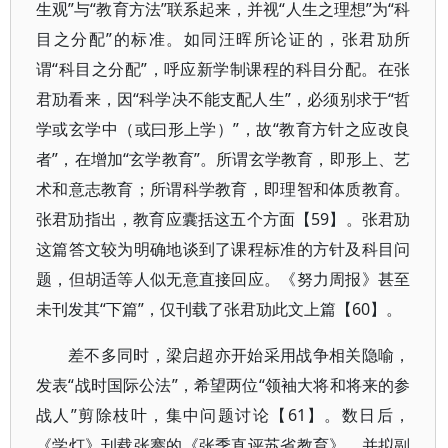
生观”与“教育方法”联系起来，并视“人生之理想”为“科
目之分配”的标准。如同汪晖所论证的，张君劢所
谓“科目之分配”，呼应新学制课程的科目分配。在张
君劢看来，因“科学决不能支配人生”，必须别求于“哲
学或玄学中（或曰形上学）”，故“教育方针之应改良
者”，在增加“玄学教育”。所谓玄学教育，即形上、艺
术和意志教育；所谓科学教育，即理智和体质教育。
张君劢指出，教育应囊括这五个方面【59】。张君劢
这篇答文较为明确地谈到了课程标准的方针及科目问
题，但胡适等人似无意直接回应。《努力周报》甚至
未刊发其“下篇”，仅刊载了张君劢此文上篇【60】。
差不多同时，梁启超亦开始采用战争相关隐喻，
发表“战时国际公法”，希望两位“领袖大将和将来的参
战人”剪除枝叶，集中问题讨论【61】。数日后，
《学灯》刊载张謇的《张季直评苏省教育》，并拟副