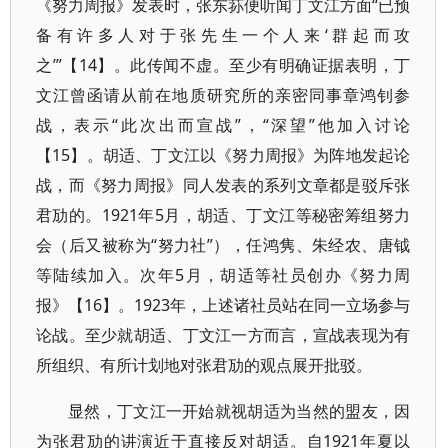
《努力周报》发表时，张东荪便听闻丁文江方面“已预
备有许多人对于张先生一个人来‘群起而攻
之’”【14】。此传闻不虚。至少有明确证据表明，丁
文江曾函请从前在地质研究所的亲密同事章鸿钊参
战，表示“此次出而宣战”，“深望”他加入讨论
【15】。胡适、丁文江以《努力周报》为阵地发起论
战，而《努力周报》同人发表的系列文章都是驳斥张
君劢的。1921年5月，胡适、丁文江等秘密筹组努力
会（后又被称为“努力社”），任鸿隽、朱经农、唐钺
等陆续加入。次年5月，胡适等社员创办《努力周
报》【16】。1923年，上述诸社员站在同一立场参与
论战。至少就胡适、丁文江一方而言，宣战表现为有
所组织、有所计划地对张君劢的观点展开批驳。
显然，丁文江一开始就视胡适为当然的盟友，因
为张君劢的讲演近于直接反对胡适。自1921年夏以