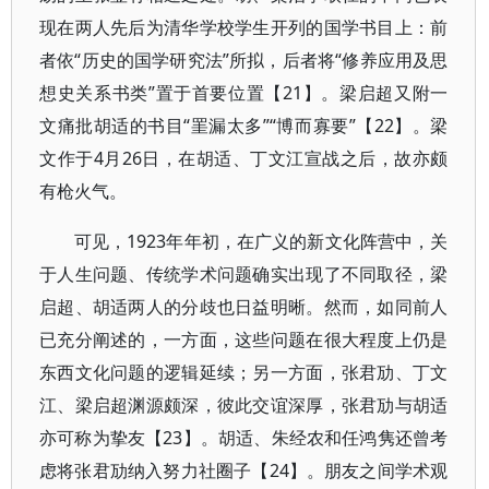
现在两人先后为清华学校学生开列的国学书目上：前
者依“历史的国学研究法”所拟，后者将“修养应用及思
想史关系书类”置于首要位置【21】。梁启超又附一
文痛批胡适的书目“罣漏太多”“博而寡要”【22】。梁
文作于4月26日，在胡适、丁文江宣战之后，故亦颇
有枪火气。
可见，1923年年初，在广义的新文化阵营中，关
于人生问题、传统学术问题确实出现了不同取径，梁
启超、胡适两人的分歧也日益明晰。然而，如同前人
已充分阐述的，一方面，这些问题在很大程度上仍是
东西文化问题的逻辑延续；另一方面，张君劢、丁文
江、梁启超渊源颇深，彼此交谊深厚，张君劢与胡适
亦可称为挚友【23】。胡适、朱经农和任鸿隽还曾考
虑将张君劢纳入努力社圈子【24】。朋友之间学术观