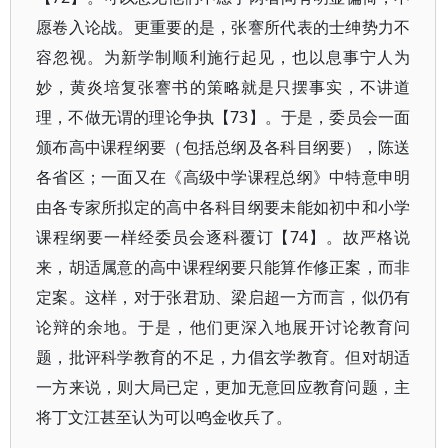
愿卷入论战。更重要的是，张謇所代表的士绅势力不
容忽视。为新学制顺利施行起见，也以息事宁人为
妙，黄炎培复张謇书的策略就是只摆事实，不讲道
理，不做无谓的理论争执【73】。于是，委员会一面
颁布高中课程纲要（包括总纲及各科目纲要），陈送
各省区；一面又在《高级中学课程总纲》中特意申明
由各专家所拟定的高中各科目纲要未能如初中和小学
课程纲要一样经委员会逐科覆订【74】。故严格说
来，胡适属意的高中课程纲要只能算作修正案，而非
定案。这样，对于张君劢、梁启超一方而言，似仍有
论辩的余地。于是，他们更深入地展开讨论教育问
题，批评科学教育的不足，力倡玄学教育。但对胡适
一方来说，则大局已定，更加无意回应教育问题，主
将丁文江甚至认为可以鸣金收兵了。