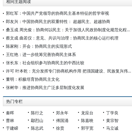
相同主题阅读
郭红军：中国共产党领导的协商民主基本特征的哲学审视
郎友兴：中国协商民主的双重特性： 超越民主、超越协商
桑玉成 周光俊：协商何以民主：关于加强人民政协制度化规范化程序化功能建设的思考
蔡文成 曲若仪：意见、共识与治理：协商民主的核心运行机理
陈家刚：开会：协商民主的实现形式
王红艳：进一步统筹完善协商民主体系
张长东：社会组织参与协商民主的中西比较
许可 叶本乾：充分发挥专门协商机构作用 把强国建设、民族复兴伟业不断推向前进
董明：积极培育协商民主文化
张树华：推进协商民主广泛多层制度化发展
热门专栏
秦晖
陈行之
郑永年
龙应台
丁学良
曹林
鄢烈山
傅国涌
陈嘉映
黄宗智
于建嵘
陈志武
徐贲
郭宇宽
马立诚