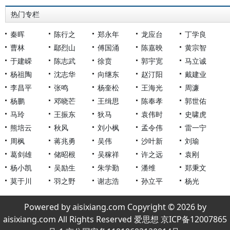
热门专栏
秦晖
陈行之
郑永年
龙应台
丁学良
曹林
鄢烈山
傅国涌
陈嘉映
黄宗智
于建嵘
陈志武
徐贲
郭宇宽
马立诚
杨祖陶
沈志华
向继东
赵汀阳
戴建业
李昌平
张鸣
杨奎松
王海光
周濂
杨鹏
邓晓芒
王缉思
陈奉孝
郭世佑
马玲
王振东
狄马
袁伟时
史啸虎
熊培云
秋风
刘小枫
孟令伟
雷一宁
周枫
蒋兆勇
吴伟
沙叶新
刘瑜
葛剑雄
储昭根
吴稼祥
许之远
袁刚
杨小凯
吴励生
朱学勤
潘维
郑秉文
莫于川
羽之野
谢志浩
孙立平
杨光
Powered by aisixiang.com Copyright © 2026 by
aisixiang.com All Rights Reserved 爱思想 京ICP备12007865