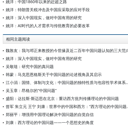
姚洋：中国1860年以来的赶超之路
姚洋：特朗普关税冲击及中国应采取的应对手段
姚洋：深入中国现实，做对中国有用的研究
姚洋：AI时代的人才需求与传统教育的必要改革
相同主题阅读
魏敦友：我与邓正来教授的今世缘及近二百年中国问题认知的三大范
姚洋：深入中国现实，做对中国有用的研究
吴敬琏：研究中国的真问题
韩蒙：马克思恩格斯关于中国问题的论述视角及其启示
江小涓：国情、体制与文化：中国问题的独特性质与
吴玉章：昂格尔的“中国问题”
盛阳：达拉斯·斯迈思在北京：重访西方批判传播理论的中国问题
曾军 朱立元 王宁 刘康：世界中
郑丽平：增强用中国理论解决中国问题的自觉自信
刘康：西方理论的中国问题——一个思想史的角度