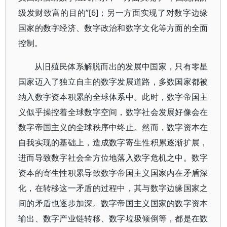
级发财致富的目的”[6]；另一方面实现了对数字边缘
国家的数字经济、数字政治和数字文化等方面的全面
控制。
从旧殖民体系解脱而出的发展中国家，只有零星
国家迈入了独立自主的数字发展道路，多数国家都被
纳入数字资本积累的全球体系中。此时，数字帝国主
义似乎操控着全球数字空间，数字社会发展好像会在
数字帝国主义的全球秩序中终止。然而，数字资本在
自我实现的基础上，造成数字寄生性积累逐渐扩展，
进而导致数字社会全方位地落入数字危机之中。数字
资本的寄生性积累导致数字帝国主义国家内在矛盾深
化，在转移这一矛盾的过程中，其与数字边缘国家之
间的矛盾也逐步加深。数字帝国主义国家的数字资本
输出、数字产业链转移、数字垃圾倾倒等，都是在数