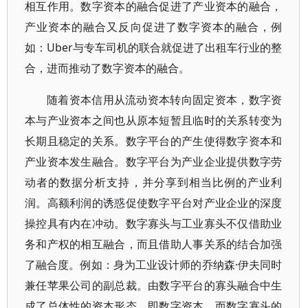
相互作用。数字资本的融合促进了产业资本的融合，
产业资本的融合又反向促进了数字资本的融合，例
如：Uber与专车司机的联合就促进了出租车行业的整
合，进而推动了数字资本的融合。
随着资本信用从流动资本转向固定资本，数字资
本与产业资本之间也从原本短暂且临时的关系转变为
长期且稳定的关系。数字平台的产生使得数字资本和
产业资本发生融合。数字平台为产业企业提供数字劳
动者的数据分析支持，并分享到相当比例的产业利
润。高额利润的诱惑促使数字平台对产业企业的深度
操控具有内在冲动。数字寡头与工业寡头不仅借助业
务和产权的相互融合，而且借助人事关系的结合加强
了融合度。例如：身为工业设计师的乔纳森·伊夫同时
兼任苹果公司的副总裁。由数字平台的寡头融合中生
成了总体性的资本形态，即数字资本，而数字寡头的