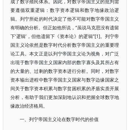
成了数字殖民体系。因此，对数字帝国主义的批判需
要遵循双重逻辑：数字资本逻辑和数字地缘政治逻
辑。列宁所处的时代决定了他不可能对数字帝国主义
有明确的分析。但正如他所说，“虽说马克思没有遗留
下‘逻辑’，但他遗留下《资本论》的逻辑”[1]。列宁帝
国主义论依然是数字时代分析数字帝国主义的重要理
论工具。本文正是以列宁帝国主义论为视角，对广泛
出现于数字帝国主义国家内部的数字寡头及其所占有
的大量的、过剩的数字资本进行分析。同时，对数字
资本输出进程中数字帝国主义国家与数字边缘国家之
间关于数字资本积累与数字贫困积累的矛盾实质开展
分析，有助于我们更加深刻地认识和把握全球数字地
缘政治经济格局。
一、列宁帝国主义论在数字时代的价值