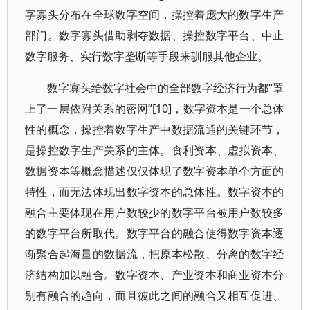
字寡头分布在全球数字空间，操控着庞大的数字生产
部门。数字寡头借助剥夺数据、操控数字平台、中止
数字服务、实行数字垄断等手段来驯服其他企业。
数字寡头给数字社会中的全部数字经济行为都“罩
上了一层依附关系的密网”[10]，数字资本是一个总体
性的概念，操控着数字生产中数据流通的关键环节，
是操控数字生产关系的主体。食利资本、虚拟资本、
数据资本等概念描述仅仅体现了数字资本单个方面的
特性，而无法体现出数字资本的总体性。数字资本的
融合主要体现在用户数较少的数字平台被用户数较多
的数字平台所取代。数字平台的融合使得数字资本逐
渐聚合起海量的数据流，把原本松散、分离的数字经
济结构加以融合。数字资本、产业资本和商业资本分
别有融合的趋向，而且彼此之间的融合又相互促进、