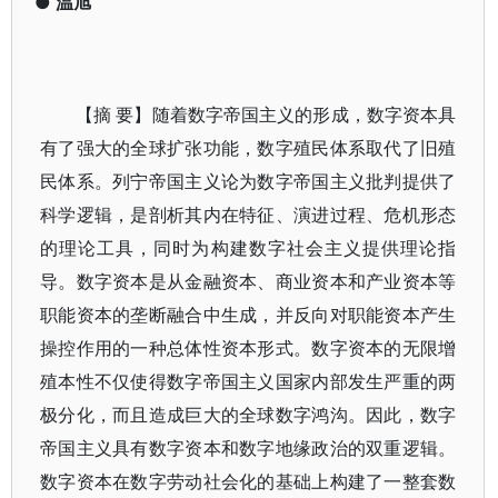
●
温旭
【摘 要】随着数字帝国主义的形成，数字资本具
有了强大的全球扩张功能，数字殖民体系取代了旧殖
民体系。列宁帝国主义论为数字帝国主义批判提供了
科学逻辑，是剖析其内在特征、演进过程、危机形态
的理论工具，同时为构建数字社会主义提供理论指
导。数字资本是从金融资本、商业资本和产业资本等
职能资本的垄断融合中生成，并反向对职能资本产生
操控作用的一种总体性资本形式。数字资本的无限增
殖本性不仅使得数字帝国主义国家内部发生严重的两
极分化，而且造成巨大的全球数字鸿沟。因此，数字
帝国主义具有数字资本和数字地缘政治的双重逻辑。
数字资本在数字劳动社会化的基础上构建了一整套数