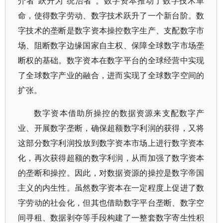
介者”跃升为“统治者”。数字资本推动了数字技术革
命，使得数字劳动、数字技术跃升了一个新台阶。数
字技术的垄断是数字资本操控数字生产、支配数字市
场、阻断数字边缘国家自主权、保障全球数字市场垄
断权的基础。数字资本在数字平台的全球经营中实现
了全球数字产业的融合，进而实现了全球数字空间的
扩张。
数字资本借助所操控的数据资源来支配数字产
业、开展数字垄断，确保超额数字利润的获得，又将
这部分数字利润投放到数字资本市场上进行数字资本
化，再次获得超额的数字利润，从而加强了数字资本
的垄断和操控。因此，对数据资源的操控是数字帝国
主义的内生性。虽然数字资本在一定程度上促进了数
字劳动的社会化，但其也借助数字平台垄断、数字空
间寻租、数据剥夺等手段构建了一整套数字寄生性积