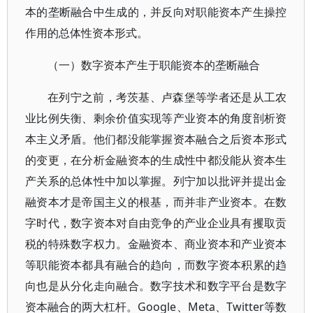
本的垄断融合中生成的，并反向对职能资本产生操控
作用的总体性资本形式。
（一）数字资本产生于职能资本的垄断融合
在列宁之前，考茨基、卢森堡等学者还是从工农
业比例失衡、剩余价值实现等产业资本的角度剖析资
本主义矛盾。他们都没能掌握资本融合之后资本形式
的变更，在分析金融资本的生成性中都没能从资本生
产关系的总体性中加以掌握。列宁加以批评并提出金
融资本才是帝国主义的根基，而并非产业资本。在数
字时代，数字资本对自由竞争的产业企业具有攫取贡
税的特殊数字权力。金融资本、商业资本和产业资本
等职能资本都具有融合的趋向，而数字资本积累的趋
向也是从分化走向融合。数字技术和数字平台是数字
资本融合的两大杠杆。Google、Meta、Twitter等数