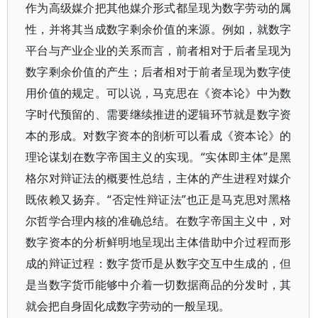
作为高级媒介把其他媒介形式都呈现为数字劳动的属
性，并将其当成数字剩余价值的来源。例如，就数字
平台与产业企业的关系而言，前者相对于后者呈现为
数字剩余价值的产生；后者相对于前者呈现为数字使
用价值的规定。可以说，马克思在《资本论》中为数
字时代预留的、需要继续推进的逻辑环节就是数字资
本的形成。对数字资本的剖析可以看成《资本论》的
理论谋划在数字帝国主义的实现。“实体即主体”是黑
格尔对辩证法的概要性总结，主体的产生进程对媒介
既依赖又扬弃。“否定性辩证法”也正是马克思对黑格
尔哲学合理内核的准确总结。在数字帝国主义中，对
数字资本的分析鲜明地呈现出主体借助中介过程而形
成的辩证过程：数字货币是从数字交互中生成的，但
是当数字货币能够中介着一切数据商品的分发时，其
就会把自身固化成数字劳动的一般呈现。