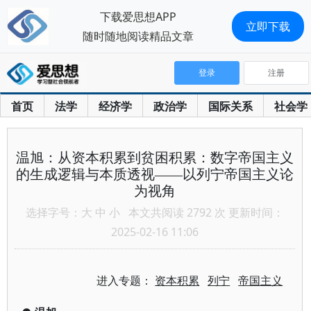
下载爱思想APP
立即下载
随时随地阅读精品文章
登录
注册
首页
法学
经济学
政治学
国际关系
社会学
温旭：从资本积累到贫困积累：数字帝国主义
的生成逻辑与本质透视——以列宁帝国主义论
为视角
选择字号：
大
中
小
本文共阅读 2792 次 更新时间：
2025-02-16 11:06
进入专题：
资本积累
列宁
帝国主义