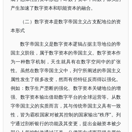
产生加速了数字资本和职能资本的融合。
（二）数字资本是数字帝国主义占支配地位的资
本形式
数字帝国主义是数字资本逻辑占据主导地位的帝
国主义阶段，属于数字资本的帝国主义。数字资本作
为一种数字机制，天生就具有在数字空间中的扩张
性。虽然在数字帝国主义中，列宁所阐述的帝国主义
属性发生了很多改变，然而有些特征反而得以强化。
例如：数字生产垄断的强化、数字资本关键地位的增
强、数字资本输出借助数字平台的全球运营等。从数
字帝国主义的实质而言，其与传统帝国主义具有一致
性，皆为霸权国家对被其控制的国家输出“秩序”。列
宁通过剖析银行的功能及其变更，提出金融资本被少