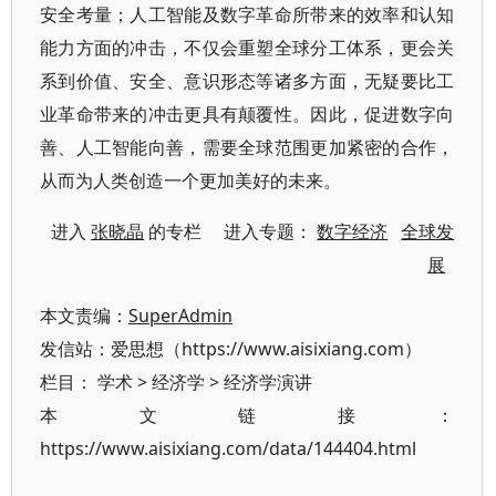
安全考量；人工智能及数字革命所带来的效率和认知
能力方面的冲击，不仅会重塑全球分工体系，更会关
系到价值、安全、意识形态等诸多方面，无疑要比工
业革命带来的冲击更具有颠覆性。因此，促进数字向
善、人工智能向善，需要全球范围更加紧密的合作，
从而为人类创造一个更加美好的未来。
进入
张晓晶
的专栏 进入专题：
数字经济
全球发
展
本文责编：
SuperAdmin
发信站：爱思想（https://www.aisixiang.com）
栏目：
学术
>
经济学
>
经济学演讲
本文链接：
https://www.aisixiang.com/data/144404.html