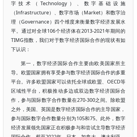
字技术（Technology）、数字基础设施
（Infrastructure）、数字市场（Market）和数字治
理（Governance）四个维度来衡量数字经济发展水
平。通过对全球106个经济体在2013-2021年期间的
TIMG指数，我们对于数字经济国际合作的现状有如
下认识：
第一，数字经济国际合作主要由欧美国家所主
导。欧盟国家拥有享受参与数字经济国际合作的多重
平台。许多欧盟国家可以依托全球或欧盟、OECD等
区域性平台，积极推动多边或双边数字经济国际合
作，参与国际数字合作数量在270-300之间。除欧盟
之外，美国、英国是数字经济国际合作的主导国家，
参与国际数字合作数量分别为105和75。此外，数字
经济发展领先国家正在积极参与和尝试主导数字经济
国际合作。截至2022年，日本、加拿大、澳大利亚、