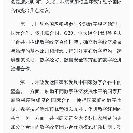
会走进死胡同”。为此，我想就加强全球数字经济国际
合作提出几点建议。
第一，世界各国应积极参与全球数字经济治理与
国际合作。依托联合国、G20、亚太经合组织等多边
平台共同构建数字经济合作框架，确立数字经济发展
与治理的基本原则和理念，特别注重在数字鸿沟、跨
境要素流动、数字经贸、数据安全等方面的数字经济
治理合作。
第二，冲破发达国家和发展中国家数字合作中的
壁垒。一方面，鼓励不同数字经济发展水平的国家开
展跨梯度跨维度的国际合作，使得国家间的数字市
场、数字技术等比较优势得以互补，促进数字红利的
共享。另一方面，共同建立符合大多数国家利益的更
加公平合理的数字经济国际合作新模式和新机制，积