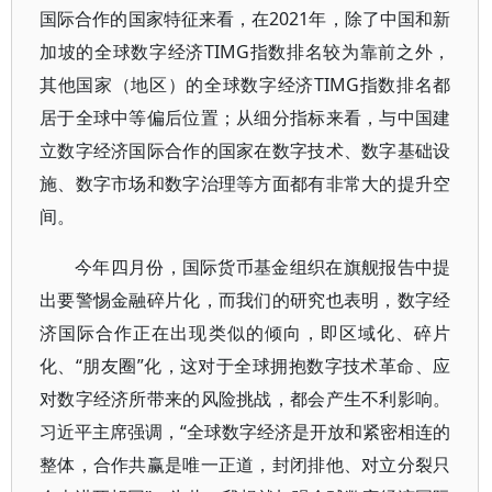
国际合作的国家特征来看，在2021年，除了中国和新
加坡的全球数字经济TIMG指数排名较为靠前之外，
其他国家（地区）的全球数字经济TIMG指数排名都
居于全球中等偏后位置；从细分指标来看，与中国建
立数字经济国际合作的国家在数字技术、数字基础设
施、数字市场和数字治理等方面都有非常大的提升空
间。
今年四月份，国际货币基金组织在旗舰报告中提
出要警惕金融碎片化，而我们的研究也表明，数字经
济国际合作正在出现类似的倾向，即区域化、碎片
化、“朋友圈”化，这对于全球拥抱数字技术革命、应
对数字经济所带来的风险挑战，都会产生不利影响。
习近平主席强调，“全球数字经济是开放和紧密相连的
整体，合作共赢是唯一正道，封闭排他、对立分裂只