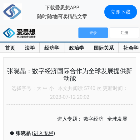
下载爱思想APP
立即下载
随时随地阅读精品文章
登录
注册
首页
法学
经济学
政治学
国际关系
社会学
张晓晶：数字经济国际合作为全球发展提供新
动能
选择字号：
大
中
小
本文共阅读 5740 次 更新时间：
2023-07-12 20:02
进入专题：
数字经济
全球发展
●
张晓晶
(
进入专栏
)