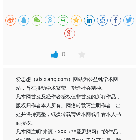
0
爱思想（aisixiang.com）网站为公益纯学术网
站，旨在推动学术繁荣、塑造社会精神。
凡本网首发及经作者授权但非首发的所有作品，
版权归作者本人所有。网络转载请注明作者、出
处并保持完整，纸媒转载请经本网或作者本人书
面授权。
凡本网注明“来源：XXX（非爱思想网）”的作品，