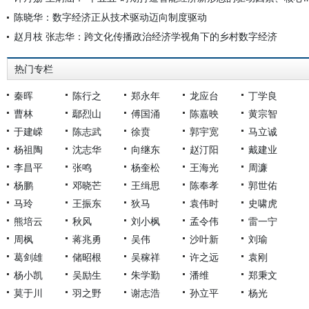
陈晓华：数字经济正从技术驱动迈向制度驱动
赵月枝 张志华：跨文化传播政治经济学视角下的乡村数字经济
热门专栏
秦晖
陈行之
郑永年
龙应台
丁学良
曹林
鄢烈山
傅国涌
陈嘉映
黄宗智
于建嵘
陈志武
徐贲
郭宇宽
马立诚
杨祖陶
沈志华
向继东
赵汀阳
戴建业
李昌平
张鸣
杨奎松
王海光
周濂
杨鹏
邓晓芒
王缉思
陈奉孝
郭世佑
马玲
王振东
狄马
袁伟时
史啸虎
熊培云
秋风
刘小枫
孟令伟
雷一宁
周枫
蒋兆勇
吴伟
沙叶新
刘瑜
葛剑雄
储昭根
吴稼祥
许之远
袁刚
杨小凯
吴励生
朱学勤
潘维
郑秉文
莫于川
羽之野
谢志浩
孙立平
杨光