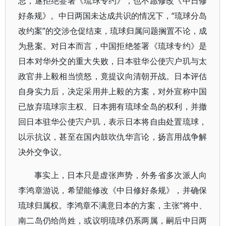
忌，遂拒绝签署《琉球专约》，也不愿修改《中日修
好条规》。中日两国未达成共识的情况下，“琉球分岛
改约案”的交涉仓促结束，琉球归属问题搁置不论，成
为悬案。对日本而言，中国拒绝签署《琉球专约》是
日本对华外交的重大失败，日本驻华公使宍户玑与太
政官井上毅相当愤怒，竟提议向清朝开战。日本评估
自身实力后，决定采用井上毅的方案，对外宣称中国
已放弃琉球宗主权、日本拥有琉球全岛的权利，并撤
回日本驻华公使宍户玑，表示日本将自由处置琉球，
以示抗议，甚至在国内鼓吹仇华言论，扬言用战争解
决外交争议。
事实上，日本只是虚张声势，外务省多次派人向
李鸿章游说，希望能修改《中日修好条规》，并确保
琉球归属权。李鸿章不满意日本的方案，主张“将中、
南二岛仍给尚姓，或议明琉球仍系两属，嗣后中日两