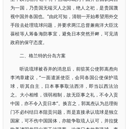
为一国，乃贵国无端灭人之国，绝人之祀，是贵国蔑
视中国并各国也。”由此可知，清朝一开始希望用外交
手段去处理琉球问题，并要求两江总督兼南洋大臣沈
葆桢等人筹备海防事宜，避免日本突然开衅，可见清
政府的保守态度。
二、格兰特的分岛方案
听说琉球被吞并的消息后，前驻英公使郭嵩焘向
李鸿章建议，“一面遣派使臣，会同各国公使保护琉
球，听其自主，日本事事取法西洋，即当以西法治
之。大小相维，强弱相制，故无臣事之礼，不令入贡
中国，亦不令入贡日本”。换言之，郭嵩焘认为总理衙
门不必纠结日本阻贡问题，而是直接承认琉球是独立
国家，可不伤中国国体，亦能争取琉人认可，并拉拢