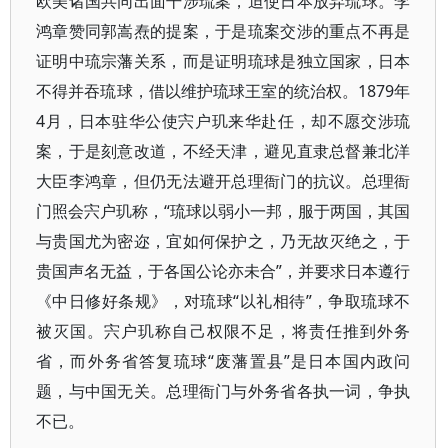
欧美诸国共同出面干涉琉案，迫使日本放弃琉球。李
鸿章赞同郭嵩焘的提案，于是琉案交涉的重点不再是
证明中琉宗藩关系，而是证明琉球是独立国家，日本
不得并吞琉球，借以维护琉球王室的统治权。1879年
4月，日本驻华公使宍户玑来华赴任，却不愿交涉琉
案，于是刻意改道，不经天津，避见直隶总督兼北洋
大臣李鸿章，但仍无法避开总理衙门的抗议。总理衙
门照会宍户玑称，“琉球以弱小一邦，服于两国，其国
与贵国尤为密迩，宜如何保护之，乃无故灭绝之，于
贵国声名无益，于各国公论亦未合”，并要求日本遵行
《中日修好条规》，对琉球“以礼相待”，争取琉球不
被灭国。宍户玑称自己权限不足，将责任推到外务
省，而外务省答复琉球“废藩置县”是日本国内政问
题，与中国无关。总理衙门与外务省各执一词，争执
不已。