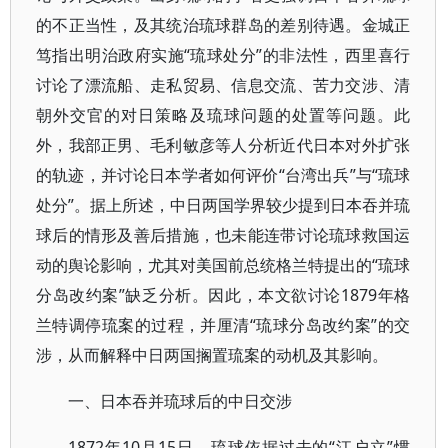
的不正当性，及其统治琉球群岛的差别待遇。金城正
笃指出明治政府实施“琉球处分”的非法性，西里喜行
讨论了漂流船、走私贸易、信息交流、苦力交涉、清
朝外交官的对日策略及琉球问题的处置等问题。此
外，我部正男、毛利敏彦等人分析近代日本对外扩张
的轨迹，并讨论日本学者如何评价“台湾出兵”与“琉球
处分”。据上所述，中日两国学界较少提到日本吞并琉
球后的情形及善后措施，也未能连带讨论琉球救国运
动的舆论影响，尤其对美国前总统格兰特提出的“琉球
分岛改约案”缺乏分析。因此，本文欲讨论1879年格
兰特调停琉案的过程，并厘清“琉球分岛改约案”的交
涉，从而解释中日两国搁置琉案的动机及其影响。
一、日本吞并琉球后的中日交涉
1872年10月15日，琉球依据过去的“江户立”惯