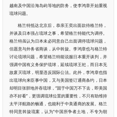
越南及中国沿海岛屿等地的防务，使李鸿章开始重视
琉球问题。
格兰特抵达北京后，恭亲王奕出面款待格兰特，
并谈及日本强占琉球之事，希望格兰特能代为调停。
格兰特虽认为日本未必同意自己出面调停琉球问题，
但愿意与外务省商谈，从中斡旋。李鸿章也与格兰特
讨论琉球问题，希望格兰特能说服日本重开谈判，并
强调中国有义务保护琉球，延续琉球王祀，而日本无
故废灭琉球，明显违反国际公法。此外，李鸿章也指
出琉球向来臣事中国，又与美国签订通商条约，日本
却明目张胆地并吞琉球，“固于中国万不下去，即美国
亦不好看”，更强调琉球位置的重要性，不只有助维持
太平洋航路的畅通，也能利于中美通商的发展。格兰
特同意斡旋琉案，认为“中国所争者土地，不专为朝