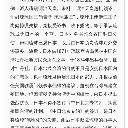
例，派人请觐明治天皇。未料，明治天皇趁机颁诏，
册封琉球国王尚泰为“琉球藩王”，琉球正使伊江王子
尚健惊慌失措，竟接受诏书、收下赐物，等于承认琉
球成为日本的一个藩。日本外务省照会各国驻日公
使，声明琉球已属日本，以后由日本负责琉球对外交
涉事务。随后，日本借1871年琉球宫古岛民被中国台
湾牡丹社地方民众所杀之事，于1874年出兵台湾，征
讨牡丹社。日本出兵台湾的目的不只是安抚日本国内
的征韩派，也向琉球君臣展现日本的武力，并根据前
任美国驻厦门领事李仙得的建议，趁机在台湾岛建立
殖民地。但因清朝坚持台湾为中国疆土，向日本提出
强烈抗议，日本不得不签订《中日北京专约》，搁置
殖民台湾的计划。《中日北京专约》的签订，是日本
将琉球“属地化”的关键。此后日本派驻琉球的办事人