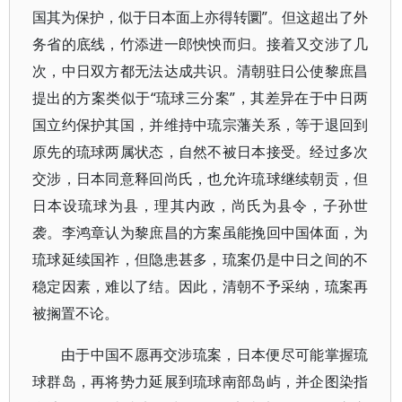
国其为保护，似于日本面上亦得转圜”。但这超出了外
务省的底线，竹添进一郎怏怏而归。接着又交涉了几
次，中日双方都无法达成共识。清朝驻日公使黎庶昌
提出的方案类似于“琉球三分案”，其差异在于中日两
国立约保护其国，并维持中琉宗藩关系，等于退回到
原先的琉球两属状态，自然不被日本接受。经过多次
交涉，日本同意释回尚氏，也允许琉球继续朝贡，但
日本设琉球为县，理其内政，尚氏为县令，子孙世
袭。李鸿章认为黎庶昌的方案虽能挽回中国体面，为
琉球延续国祚，但隐患甚多，琉案仍是中日之间的不
稳定因素，难以了结。因此，清朝不予采纳，琉案再
被搁置不论。
由于中国不愿再交涉琉案，日本便尽可能掌握琉
球群岛，再将势力延展到琉球南部岛屿，并企图染指