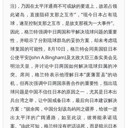
注)，乃因在太平洋通商不可或缺的要道上，故若占领
此诸岛，直接阻碍支那之互市”，“现今日本占有琉
球，遂至控制支那之互市，是故支那视为一大事件”。
因此，格兰特强调中日两国和平解决琉球问题的重要
性，并暗示了分割琉球群岛的妥协方案，却未考虑琉
球复国的可能性。8月10日，格兰特会同美国驻日本
公使平安(John A.Bingham)及太政大臣三条实美会见
明治天皇，并讨论中日两国如何解决琉球归属的冲
突。席间，格兰特表示他理解日本“废藩置县”的动
机，但再次强调中日两国亲善合作的重要性，指出琉
球问题是中国不信任日本的原因之一，尤其是日本出
兵台湾之举，让中国戒备日本，最后向日本建议解决
方案：“据余闻，中国分划该岛屿间之疆界，给彼一进
出太平洋的广阔通路，如至此议，彼将能承诺琉
案。”由此可知，格兰特没有把话说死，而是暗示日本