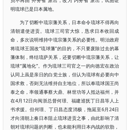
员不再由“外务省”派出，改为“内务省”派出，试图证
明琉球已是日本属地。
为了切断中琉宗藩关系，日本命令琉球不得再向
清朝遣使进贡。琉球三司官大惊，恳求日本收回成
命，多次说明维持中琉宗藩关系的必要性。明治政府
将琉球王国改“琉球藩”的目的，不只要废除过去的幕
藩体制，终结琉萨关系，还要切断中琉宗藩关系，让
琉球“属地化”。作为琉球三司官之一的向德宏在政治
认同上虽是亲日的白党士族，但认为琉球有必要向中
国求救，否则无法维持自主地位，所以奉琉球国王尚
泰之命，率领通事蔡大鼎、林世功等人抵达福州，并
在4月12日向闽浙总督何璟、福建巡抚丁日昌等人上
书求援。但何璟、丁日昌态度消极，拖延至6月24日
才向清朝上奏日本阻止琉球进贡之事，由此影响了清
朝对琉球问题的判断，也未能利用日本内战的软肋，