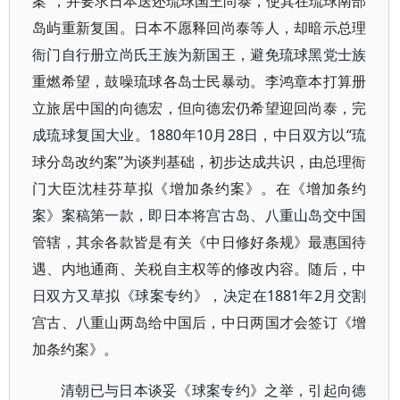
案”，并要求日本送还琉球国王尚泰，使其在琉球南部
岛屿重新复国。日本不愿释回尚泰等人，却暗示总理
衙门自行册立尚氏王族为新国王，避免琉球黑党士族
重燃希望，鼓噪琉球各岛士民暴动。李鸿章本打算册
立旅居中国的向德宏，但向德宏仍希望迎回尚泰，完
成琉球复国大业。1880年10月28日，中日双方以“琉
球分岛改约案”为谈判基础，初步达成共识，由总理衙
门大臣沈桂芬草拟《增加条约案》。在《增加条约
案》案稿第一款，即日本将宫古岛、八重山岛交中国
管辖，其余各款皆是有关《中日修好条规》最惠国待
遇、内地通商、关税自主权等的修改内容。随后，中
日双方又草拟《球案专约》，决定在1881年2月交割
宫古、八重山两岛给中国后，中日两国才会签订《增
加条约案》。
清朝已与日本谈妥《球案专约》之举，引起向德