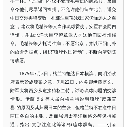
不一样。总理衙门不仅不受理毛精长的请愿书，反而
命令他们尽早返回福州，不允许他们留在北京，避免
中日交涉再增变数。礼部注重“彰我国家优恤远人之至
意”，建议将毛精长等人当作琉球贡使，安置在会同四
译馆，并由北洋大臣李鸿章派人护送他们回福州候
命。毛精长等人托词生病，不愿出京，并以正阳门外
的旅舍为据点，组织“琉球救国运动”，不断向清朝陈
情请愿。
1879年7月3日，格兰特抵达日本横滨，向明治政
府表示斡旋琉案之意。7月22日，内务卿伊藤博文、
陆军大将西乡从道接待格兰特，讨论琉球问题的交涉
情形。伊藤博文等人虽向格兰特说明琉球“废藩置
县”的原因及其归属日本的主张，但格兰特不在意中日
两国各自的主张，反而强调太平洋航路必须保持畅
通，指出“支那注意此等诸岛(琉球群岛。——引者