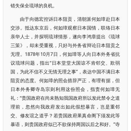
错失保全琉球的良机。
由于向德宏控诉日本阻贡，清朝派何如璋赴日本
交涉。抵达东京后，何如璋观察日本国情，联络日本
亲华人士，并探明琉球情形，遂向李鸿章提出《琉球
三策》，却未受重视，只好与外务省辩论日本阻贡之
无理。1878年10月7日，何如璋等人向日本外务省抗
议琉球问题，指出“日本堂堂大国谅不肯邻交、欺弱
国，为此不信不义无情无理之事”，表达中国不满日本
阻贡的态度。何如璋的照会措辞严正，有理有据，但
日本外务卿寺岛宗则利用这份照会，指责何如璋无
礼：“贵国政府在尚未熟知我国政府所以发此禁令之道
理前，忽然向我政府发出如此假想暴言，岂是重邻
交、修友谊之道乎？若贵国政府果真命阁下须发此等
暴语，则贵国政府似已不欲保持两国以后之和好。”寺