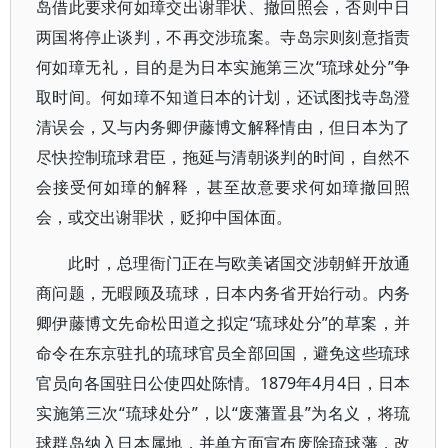
岛借此要求何如璋交出谢罪状、撤回照会，否则中日
两国将停止谈判，不再交涉琉案。寺岛宗则刻意指责
何如璋无礼，目的是为日本实施第三次“琉球处分”争
取时间。何如璋不知道日本的计划，还试图找寺岛澄
清误会，又与内务卿伊藤博文解释情由，但日本为了
尽快控制琉球君臣，拖延与清朝谈判的时间，自然不
会接受何如璋的解释，甚至故意要求何如璋撤回照
会，或交出谢罪状，贬抑中国体面。
此时，总理衙门正在与欧美诸国交涉朝鲜开放通
商问题，无暇顾及琉球，日本内务省开始行动。内务
卿伊藤博文先命松田道之拟定“琉球处分”的草案，并
命令在东京驻扎的琉球官员全部回国，避免这些琉球
官员向各国驻日公使四处陈情。1879年4月4日，日本
实施第三次“琉球处分”，以“废藩置县”为名义，将琉
球群岛纳入日本属地，并单方面宣布废除琉球藩，改