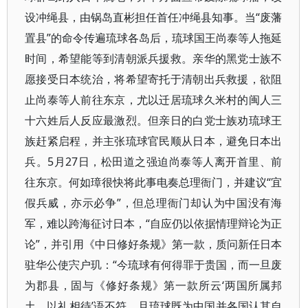
设冲绳县，由锅岛直彬担任首任冲绳县知事。当“废藩
置县”的命令传遍琉球各岛后，琉球国王尚泰等人拖延
时间，希望能等到清朝派兵援救。亲华的黑党士族不
愿接受日本统治，将希望寄托于清朝出兵救援，欲阻
止尚泰等人前往东京，尤以迁居琉球久米村的闽人三
十六姓后人反应最激烈。但亲日的白党士族劝琉球王
族赶紧启程，并主张琉球官民顺从日本，避免日本出
兵。5月27日，松田道之强迫尚泰等人离开首里、前
往东京。何如璋很快将此事电奏总理衙门，并建议“宜
假兵威，亦示必争”，但总理衙门却认为中国没有海
军，难以跨海征讨日本，“自应仍以依据情理辩论为正
论”，并引用《中日修好条规》第一款，质问新任日本
驻华公使宍户玑：“今琉球有何得罪于贵国，而一旦废
为郡县，固与《修好条规》第一款所云‘两国所属邦
土，以礼相待’语不符，且琉球既为中国并各国认其自