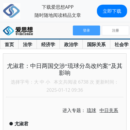
下载爱思想APP
立即下载
随时随地阅读精品文章
登录
注册
首页
法学
经济学
政治学
国际关系
社会学
尤淑君：中日两国交涉“琉球分岛改约案”及其
影响
选择字号：
大
中
小
本文共阅读 6738 次 更新时间：
2025-01-12 09:36
进入专题：
琉球
中日关系
●
尤淑君