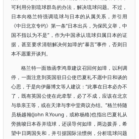
可利用分割琉球群岛的办法，解决琉球问题。不过，
日本向格兰特强调琉球与日本的从属关系，并引用
《中日北京专约》第一条“日本出兵，为保民义举，中
国不指以为不是”，作为中国承认琉球归属日本的证
据，甚至要求清朝解决何如璋的“暴言”事件，否则日
本不愿重开谈判。
格兰特一面致函李鸿章建议召回何如璋，以利调
停，一面注意到英国驻日公使巴夏礼不愿中日和谈的
心思，于是向伊藤博文等人建议：“此事在日本必办不
了，既有英国公使在此牵掣，必了不成，应该在北京
与恭亲王等，或在天津与李中堂商议办结。”格兰特随
员杨越翰(John R.Young，或称杨格)也指出巴夏礼从
旁挑唆日本吞并琉球，还误导何如璋，两边拨弄，希
望中日两国失和，并引据国际法惯例，分析琉球问题