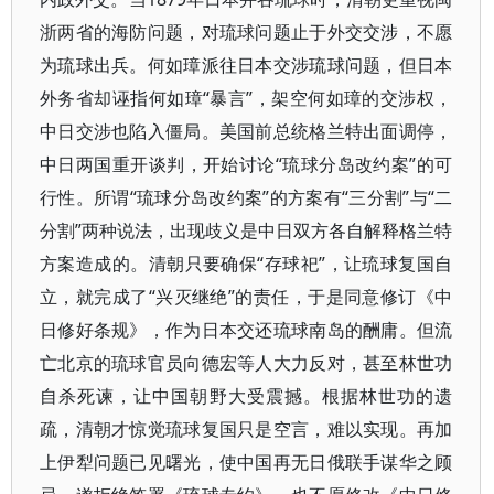
浙两省的海防问题，对琉球问题止于外交交涉，不愿
为琉球出兵。何如璋派往日本交涉琉球问题，但日本
外务省却诬指何如璋“暴言”，架空何如璋的交涉权，
中日交涉也陷入僵局。美国前总统格兰特出面调停，
中日两国重开谈判，开始讨论“琉球分岛改约案”的可
行性。所谓“琉球分岛改约案”的方案有“三分割”与“二
分割”两种说法，出现歧义是中日双方各自解释格兰特
方案造成的。清朝只要确保“存球祀”，让琉球复国自
立，就完成了“兴灭继绝”的责任，于是同意修订《中
日修好条规》，作为日本交还琉球南岛的酬庸。但流
亡北京的琉球官员向德宏等人大力反对，甚至林世功
自杀死谏，让中国朝野大受震撼。根据林世功的遗
疏，清朝才惊觉琉球复国只是空言，难以实现。再加
上伊犁问题已见曙光，使中国再无日俄联手谋华之顾