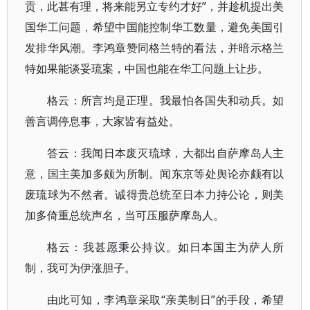
贡，此甚有理，将来能另立专约才好”，并趁机提出美
国华工问题，希望中国能控制华工数量，避免美国引
发排华风潮。李鸿章赞同格兰特的看法，并暗示格兰
特如果能谈妥琉案，中国也能在华工问题上让步。
格云：所言均是正理。我最怕各国失和动兵。如
善言调停息事，大家皆有益处。
答云：我闻日本废灭琉球，大都出自萨摩岛人主
意，国主美加多颇为所制。闻东京等处舆论亦颇有以
废琉球为不然者。诚得贵总统至日本力持公论，则美
加多倚重总统声名，当可压服萨摩岛人。
格云：我甚愿秉公持议。如日本国主为萨人所
制，我可为伊涨胆子。
由此可知，李鸿章采取“亲美制日”的手段，希望