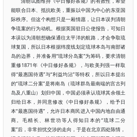
清朝试图维持《中日修好条规》的有效性，希望
能联合日本、抵抗欧美，重振以中国为中心的东亚国
际秩序。但这个构想只是一厢情愿，让日本误判清朝
争琉案的行为动机。根据英国驻日公使报告，可知日
本误以为清朝想确保通往太平洋的航路，才会争取琉
球复国，所以日本根据纬度线划定琉球本岛与南部诸
岛的边界，并准备用“琉球分岛案”为筹码，要求清朝
重修1871年《中日修好条规》，与欧美列强一样取
得“最惠国待遇”与“利益均沾”等特权，所以日本提出
的“琉球二分案”是将南岛（琉球群岛最南端的宫古列
岛及八重山）划归中国，中国必须承认琉球其余领土
归给日本，并同意修改《中日修好条规》，给予日
本“最惠国待遇”，允许日本商民进入中国内地自由通
商。毛精长、林世功等人得知日本的“琉球二分
案”后，非常担忧交涉的走向，于是在北京四处陈情，