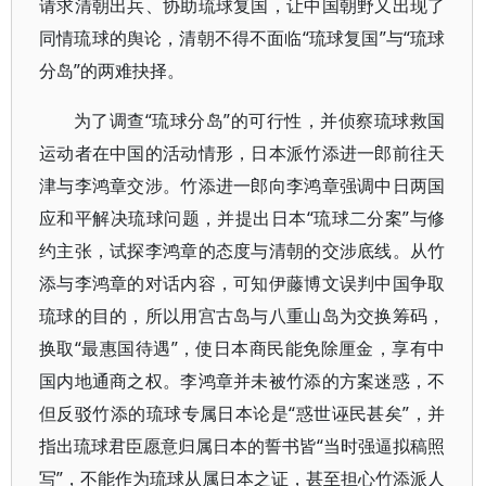
请求清朝出兵、协助琉球复国，让中国朝野又出现了
同情琉球的舆论，清朝不得不面临“琉球复国”与“琉球
分岛”的两难抉择。
为了调查“琉球分岛”的可行性，并侦察琉球救国
运动者在中国的活动情形，日本派竹添进一郎前往天
津与李鸿章交涉。竹添进一郎向李鸿章强调中日两国
应和平解决琉球问题，并提出日本“琉球二分案”与修
约主张，试探李鸿章的态度与清朝的交涉底线。从竹
添与李鸿章的对话内容，可知伊藤博文误判中国争取
琉球的目的，所以用宫古岛与八重山岛为交换筹码，
换取“最惠国待遇”，使日本商民能免除厘金，享有中
国内地通商之权。李鸿章并未被竹添的方案迷惑，不
但反驳竹添的琉球专属日本论是“惑世诬民甚矣”，并
指出琉球君臣愿意归属日本的誓书皆“当时强逼拟稿照
写”，不能作为琉球从属日本之证，甚至担心竹添派人