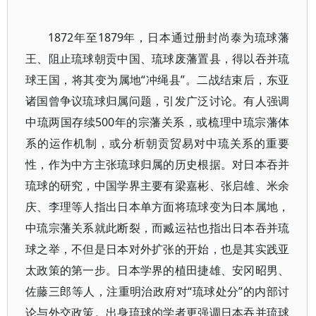
1872年至1879年，日本通过册封尚泰为琉球藩
王、阻止琉球朝贡中国、琉球废藩置县，得以吞并琉
球王国，将其变为属地“冲绳县”。二战结束后，东亚
诸国曾争议琉球归属问题，引发广泛讨论。有人强调
中琉两国存续500年的宗藩关系，或梳理中琉宗藩体
系的运作机制，或分析朝贡贸易对中琉关系的重要
性，作为中方主张琉球归属的历史根据。对日本吞并
琉球的研究，中国学界主要有梁嘉彬、张启雄、米余
庆、李理等人指出日本单方面将琉球变为日本属地，
中琉宗藩关系就此断裂，而臧运祜也指出日本吞并琉
球之举，不但是日本对外扩张的开始，也是其实践亚
太政策的第一步。日本学界的植田捷雄、安冈昭男、
佐藤三郎等人，注重明治政府对“琉球处分”的内部讨
论与外交政策。出身琉球的学者更强调日本吞并琉球