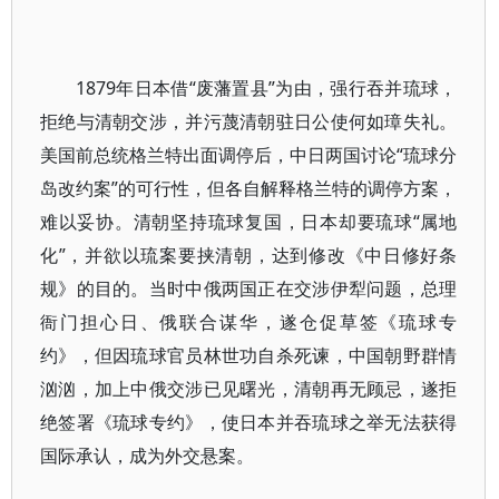
1879年日本借“废藩置县”为由，强行吞并琉球，
拒绝与清朝交涉，并污蔑清朝驻日公使何如璋失礼。
美国前总统格兰特出面调停后，中日两国讨论“琉球分
岛改约案”的可行性，但各自解释格兰特的调停方案，
难以妥协。清朝坚持琉球复国，日本却要琉球“属地
化”，并欲以琉案要挟清朝，达到修改《中日修好条
规》的目的。当时中俄两国正在交涉伊犁问题，总理
衙门担心日、俄联合谋华，遂仓促草签《琉球专
约》，但因琉球官员林世功自杀死谏，中国朝野群情
汹汹，加上中俄交涉已见曙光，清朝再无顾忌，遂拒
绝签署《琉球专约》，使日本并吞琉球之举无法获得
国际承认，成为外交悬案。