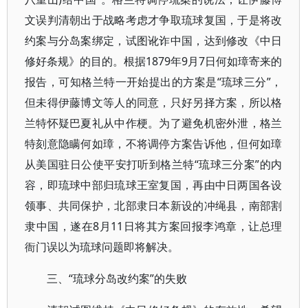
文误判清朝出于战略考虑才争取琉球复国，于是将改
约案与分岛案绑定，试图讹诈中国，达到修改《中日
修好条规》的目的。根据1879年9月7日何如璋寄来的
报告，可知格兰特一开始提出的方案是“琉球三分”，
但未得伊藤博文等人的同意，只好另择方案，所以格
兰特怀疑巴夏礼从中作梗。为了避免机密外泄，格兰
特刻意隐瞒何如璋，不将调停方案告诉他，但何如璋
从美国驻日公使平安打听到格兰特“琉球三分案”的内
容，即琉球中部归琉球王室复国，再由中日两国各设
领事、共同保护，北部隶日本新设的冲绳县，南部割
隶中国，遂在8月11日将其方案回报李鸿章，让总理
衙门误以为琉球问题即将解决。
三、“琉球分岛改约案”的失败