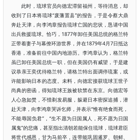
此时，琉球官员向德宏滞留福州，等待消息，却
收到了日本将琉球“废藩置县”的报告，于是令蔡大鼎
奔赴天津，向李鸿章报告琉球亡国的悲状，恳请中国
出兵救援琉球。恰巧，1877年卸任美国总统的格兰特
正带着妻子与幕僚环游世界，并在1879年4月7日抵达
香港，准备前往中国内地游历。李鸿章认为，格兰特
虽已卸任美国总统一职，但在美国仍有威望，于是建
议恭亲王奕优待格兰特，请格兰特出面调停琉案，或
许能影响日本的态度。未料，向德宏接获琉球王世子
尚典的密函，得知琉球王族被软禁在东京。向德宏等
人心急如焚，不惜剃发易服，躲避日本密探追捕，潜
赴天津，向李鸿章哭诉乞师，并表示“惟有绝食而死，
不能辱国负君”，“生不愿为日国属人，死不愿为日国
属鬼”的悲痛，甚至指出清朝若能保住琉球，琉球君臣
将世代感恩，甘为马前卒，连带能巩固暹罗、朝鲜、