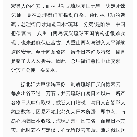
宏等人的不安，而林世功见琉球复国无望，决定死谏
乞师，竟在总理衙门前挥剑自杀。通过林世功的遗
疏，总理衙门才知道日本“琉球二分案”是陷阱，中国
想借宫古、八重山两岛复兴琉球王国的构想很难实
现，也未必能保证宫古、八重山两岛与进入太平洋航
道的安全。至于同意修约，给予日本许多特权，简直
是赔了夫人又折兵。因此，总理衙门急忙中止交涉，
让宍户公使一头雾水。
据北洋大臣李鸿章称，询诸琉球官员向德宏云：
每岁出谷不过二万石，并云琉球自属日本以来，所产
各物日人肆行取纳，或随人口增税，与日人言皆举大
约之数等，因是不独北岛久为日本所踞，即中岛、南
岛亦均归日本收税，琉球之隶中国其名，而属日本其
实。此时若不与定议，亦无策以善其后。兼之俄国兵