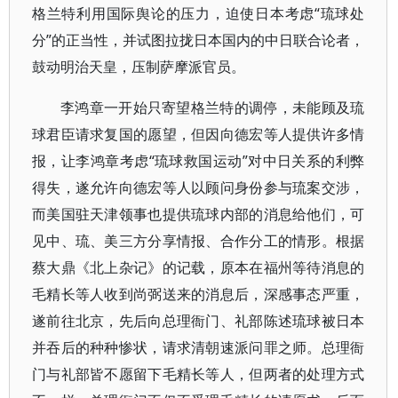
格兰特利用国际舆论的压力，迫使日本考虑“琉球处
分”的正当性，并试图拉拢日本国内的中日联合论者，
鼓动明治天皇，压制萨摩派官员。
李鸿章一开始只寄望格兰特的调停，未能顾及琉
球君臣请求复国的愿望，但因向德宏等人提供许多情
报，让李鸿章考虑“琉球救国运动”对中日关系的利弊
得失，遂允许向德宏等人以顾问身份参与琉案交涉，
而美国驻天津领事也提供琉球内部的消息给他们，可
见中、琉、美三方分享情报、合作分工的情形。根据
蔡大鼎《北上杂记》的记载，原本在福州等待消息的
毛精长等人收到尚弼送来的消息后，深感事态严重，
遂前往北京，先后向总理衙门、礼部陈述琉球被日本
并吞后的种种惨状，请求清朝速派问罪之师。总理衙
门与礼部皆不愿留下毛精长等人，但两者的处理方式