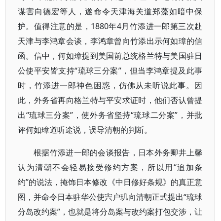
谋害向德宏等人，遂命令天津海关道郑藻如暗中保
护。值得注意的是，1880年4月竹添进一郎第三次赴
天津与李鸿章会谈，李鸿章曾向竹添出示何如璋的信
函。信中，何如璋提到美国前总统格兰特与美国驻日
公使平安皆支持“琉球三分案”，但当李鸿章提及此事
时，竹添进一郎神色困惑，仿佛从未听说此事。因
此，外务省再向格兰特与平安求证时，他们否认曾提
出“琉球三分案”，使外务省坚持“琉球二分案”，并批
评何如璋道听途说，误导清朝的判断。
根据竹添进一郎的会谈报告，日本外务卿井上馨
认为清朝不会轻易接受修约方案，所以用“追加条
约”的说法，掩饰日本修改《中日修好条规》的真正意
图，并命令日本驻华公使宍户玑向清朝正式提出“琉球
分岛改约案”，也就是将分岛案与改约案打包交涉，让