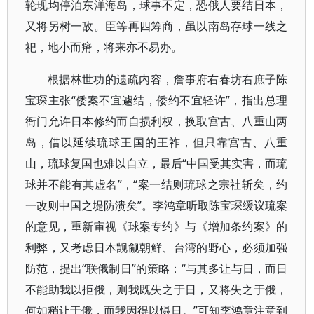
轮现均停泊东洋海岛，球事不定，恐俄人要结日本，
又将另树一敌。臣等再四筹商，虽以南岛存球一线之
祀，地小而瘠，将来亦不易办。
根据林世功的遗疏内容，詹事府右春坊右庶子陈
宝琛主张“倭案不宜遽结，倭约不宜轻许”，指出总理
衙门允许日本修约而自损利权，换取宫古、八重山两
岛，借以延续琉球王国的王祚，但只靠宫古、八重
山，琉球复国也难以自立，最后“中国受其实害，而琉
球并不能有其虚名”，“案一结则琉球之宗社斩矣，约
一改则中国之堤防溃矣”。李鸿章听取陈宝琛缓议琉案
的意见，重新审视《球案专约》与《增加条约案》的
利弊，又考虑日本觊觎朝鲜、台湾的野心，必须加强
防范，提出“联俄制日”的策略：“与其多让与日，而日
不能助我以拒俄，则我既失之于日，又将失之于俄，
何如稍让于俄，而我因得以慑日。”可知李鸿章注意到