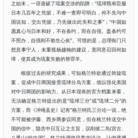
之始末，一语道破了琉案交涉的陷阱：“琉球既有臣服
日本几百年之凭据，不难一查即可明白，何不先与中
国说知，交出凭据，乃先做出此失和之事”；“中国如
愿真心与日本和好，不在条约，而在自强。盖条约可
不照办，自强则不敢生心矣”。可惜的是，总理衙门只
想息事宁人，未重视杨越翰的建议，竟同意召回何如
璋，使其成为琉案失败的替罪羊。
根据过去的研究成果，可知格兰特欲通过斡旋琉
案，促成中日两国接受琉球分岛方案，借以强化美国
对中日两国的影响力。从日本现有的官方档案来看，
无法确定格兰特提出的是“琉球三分”或“琉球二分”的
方案，而《冲绳县史》记有“格兰特氏三分论一说，绝
不可能被伊藤、西乡两参议同意，但在格兰特送交中
国的信中，隐含中日互让之主旨，议削彼二岛(宫古、
八重山)给中国”。格兰特调停琉案的说法，让伊藤博