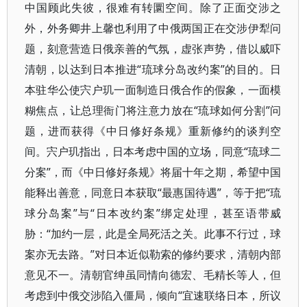
中国顾此失彼，很难有转圜空间。除了正面交涉之
外，外务卿井上馨也利用了中俄两国正在交涉伊犁问
题，刻意营造日俄亲善的气氛，虚张声势，借以威吓
清朝，以达到日本推进“琉球分岛改约案”的目的。日
本驻华公使宍户玑一面制造日俄合作的假象，一面模
糊焦点，让总理衙门将注意力放在“琉球如何分割”问
题，进而获得《中日修好条规》重新修约的谈判空
间。宍户玑指出，日本考虑中国的立场，同意“琉球二
分案”，而《中日修好条规》将届十年之期，希望中国
能释出善意，同意日本获取“最惠国待遇”，等于把“琉
球分岛案”与“日本改约案”绑定处理，甚至语带威
胁：“加约一层，此是全局死活之关。此事不行过，球
案亦无去路。”对日本近似勒索的修约要求，清朝内部
意见不一。清朝官绅虽同情向德宏、毛精长等人，但
考虑到中俄交涉陷入僵局，倾向“宜速联络日本，所议