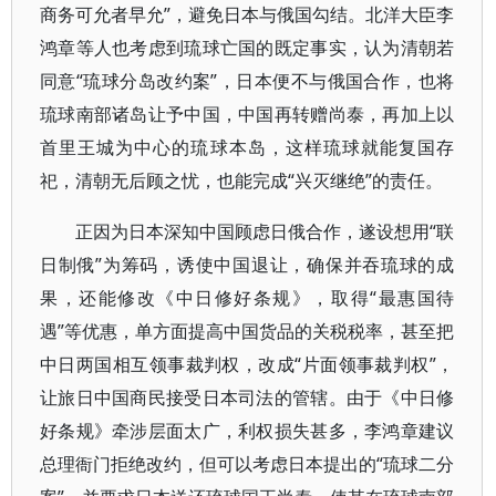
商务可允者早允”，避免日本与俄国勾结。北洋大臣李
鸿章等人也考虑到琉球亡国的既定事实，认为清朝若
同意“琉球分岛改约案”，日本便不与俄国合作，也将
琉球南部诸岛让予中国，中国再转赠尚泰，再加上以
首里王城为中心的琉球本岛，这样琉球就能复国存
祀，清朝无后顾之忧，也能完成“兴灭继绝”的责任。
正因为日本深知中国顾虑日俄合作，遂设想用“联
日制俄”为筹码，诱使中国退让，确保并吞琉球的成
果，还能修改《中日修好条规》，取得“最惠国待
遇”等优惠，单方面提高中国货品的关税税率，甚至把
中日两国相互领事裁判权，改成“片面领事裁判权”，
让旅日中国商民接受日本司法的管辖。由于《中日修
好条规》牵涉层面太广，利权损失甚多，李鸿章建议
总理衙门拒绝改约，但可以考虑日本提出的“琉球二分