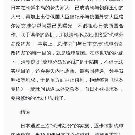
日本在朝鲜半岛的势力渐大，已成清朝与朝鲜王朝的
大患，再加上出使俄国大臣曾纪泽与俄国外交大臣格
尔斯交涉伊犁问题已见曙光，不必担心日俄两国合
作、联手谋华的危机，所以清朝不必勉强接受“琉球分
岛改约案”。事实上，总理衙门与日本交涉“琉球分岛
改约案”的唯一目的，就是琉球复国。在林世功的死谏
下，清朝惊觉“琉球分岛改约案”是个陷阱，不但无法
实现目的，还会损失内地通商、最惠国待遇、领事裁
判权等利权，于是单方面中止谈判，拒绝签署《球案
专约》，琉球问题遂成外交悬案，而日本欲挟琉案，
要挟修约的计划也失败了。
结语
日本通过三次“琉球处分”的实施，逐步控制琉球
内政外交。当1879年日本并吞琉球时，清朝更重视闽