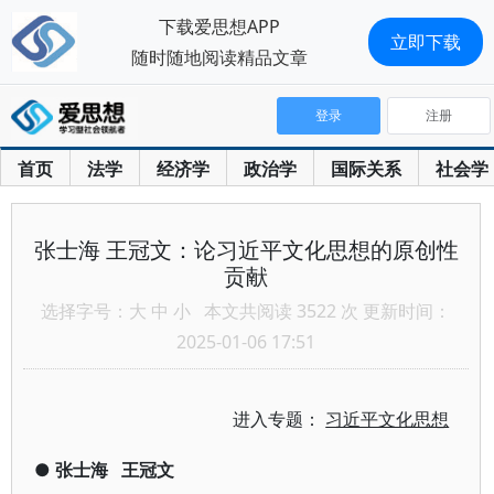
下载爱思想APP
立即下载
随时随地阅读精品文章
登录
注册
首页
法学
经济学
政治学
国际关系
社会学
张士海 王冠文：论习近平文化思想的原创性
贡献
选择字号：
大
中
小
本文共阅读 3522 次 更新时间：
2025-01-06 17:51
进入专题：
习近平文化思想
●
张士海
王冠文