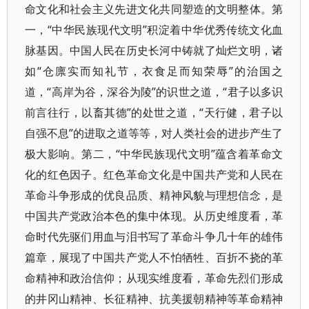
命文化和社会主义先进文化共同塑造的文明整体。第
一，“中华民族现代文明”积淀着中华优秀传统文化血
脉基因。中国人民在历史长河中铸就了灿烂文明，诸
如“仓廪实而知礼节，衣食足而知荣辱”的治国之
道，“高岸为谷，深谷为陵”的识世之道，“君子以多识
前言往行，以畜其德”的处世之道，“天行健，君子以
自强不息”的进取之道等等，对人类社会的进步产生了
极大影响。第二，“中华民族现代文明”蕴含着革命文
化的红色因子。红色革命文化是中国共产党和人民在
革命斗争形成的优良品质、精神风貌与理想信念，是
中国共产党政治本色的集中体现。从历史维度看，革
命时代先驱们用血与泪书写了革命斗争几十年的雄伟
篇章，展现了中国共产党人不怕牺牲、百折不挠的革
命精神和政治信仰；从现实维度看，革命先烈们形成
的井冈山精神、长征精神、抗美援朝精神等革命精神