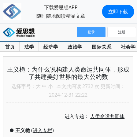
下载爱思想APP
立即下载
随时随地阅读精品文章
登录
注册
首页
法学
经济学
政治学
国际关系
社会学
王义桅：为什么说构建人类命运共同体，形成
了共建美好世界的最大公约数
选择字号：
大
中
小
本文共阅读 2732 次 更新时间：
2024-12-31 22:22
进入专题：
人类命运共同体
●
王义桅
(
进入专栏
)