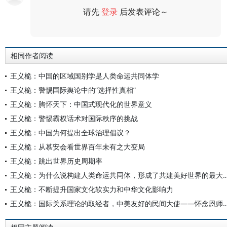
请先
登录
后发表评论～
评论
相同作者阅读
王义桅：中国的区域国别学是人类命运共同体学
王义桅：警惕国际舆论中的“选择性真相”
王义桅：胸怀天下：中国式现代化的世界意义
王义桅：警惕霸权话术对国际秩序的挑战
王义桅：中国为何提出全球治理倡议？
王义桅：从慕安会看世界百年未有之大变局
王义桅：跳出世界历史周期率
王义桅：为什么说构建人类命运共同体，形成了共建美
王义桅：不断提升国家文化软实力和中华文化影响力
王义桅：国际关系理论的取经者，中美友好的民间大使—