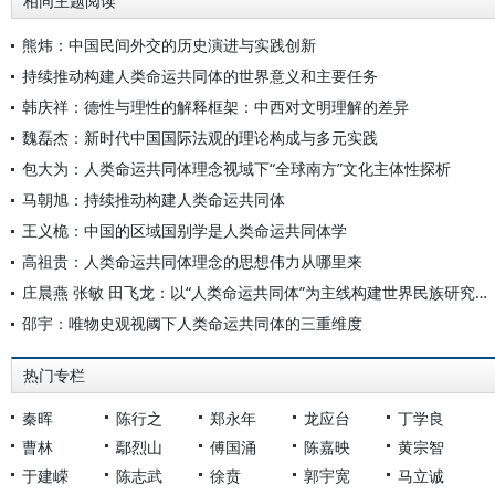
相同主题阅读
熊炜：中国民间外交的历史演进与实践创新
持续推动构建人类命运共同体的世界意义和主要任务
韩庆祥：德性与理性的解释框架：中西对文明理解的差异
魏磊杰：新时代中国国际法观的理论构成与多元实践
包大为：人类命运共同体理念视域下“全球南方”文化主体性探析
马朝旭：持续推动构建人类命运共同体
王义桅：中国的区域国别学是人类命运共同体学
高祖贵：人类命运共同体理念的思想伟力从哪里来
庄晨燕 张敏 田飞龙：以“人类命运共同体”为主线构建世界民族研究自主知识体系
邵宇：唯物史观视阈下人类命运共同体的三重维度
热门专栏
秦晖
陈行之
郑永年
龙应台
丁学良
曹林
鄢烈山
傅国涌
陈嘉映
黄宗智
于建嵘
陈志武
徐贲
郭宇宽
马立诚