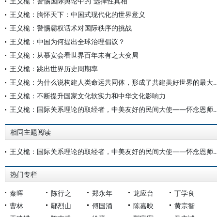
王义桅：警惕国际舆论中的“选择性真相”
王义桅：胸怀天下：中国式现代化的世界意义
王义桅：警惕霸权话术对国际秩序的挑战
王义桅：中国为何提出全球治理倡议？
王义桅：从慕安会看世界百年未有之大变局
王义桅：跳出世界历史周期率
王义桅：为什么说构建人类命运共同体，形成了共建美
王义桅：不断提升国家文化软实力和中华文化影响力
王义桅：国际关系理论的取经者，中美友好的民间大使—
相同主题阅读
王义桅：国际关系理论的取经者，中美友好的民间大使—
热门专栏
秦晖
陈行之
郑永年
龙应台
丁学良
曹林
鄢烈山
傅国涌
陈嘉映
黄宗智