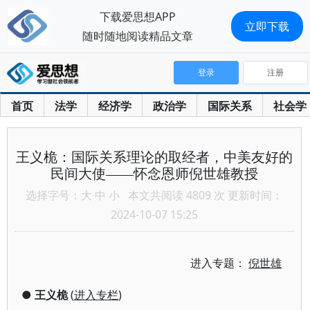
下载爱思想APP
立即下载
随时随地阅读精品文章
登录
注册
首页
法学
经济学
政治学
国际关系
社会学
王义桅：国际关系理论的取经者，中美友好的
民间大使——怀念恩师倪世雄教授
选择字号：
大
中
小
本文共阅读 4809 次 更新时间：
2024-10-07 15:25
进入专题：
倪世雄
●
王义桅
(
进入专栏
)