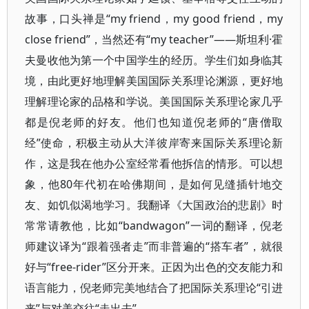
故事，口头禅是“my friend，my good friend，my
close friend”，当然还有“my teacher”——斯坦利·霍
夫曼收他为第一个中国学生的经历。学生们如身临其
境，由此更好地理解美国国际关系理论渊源，更好地
理解理论家的品格和学说。美国国际关系理论家几乎
都是倪老师的好友。他们也知道倪老师的“唐僧取
经”使命，积极主动从大洋彼岸寄来国际关系理论新
作，这是我在他办公室经常看他拆信的情形。可以想
象，他80年代初在哈佛期间，是如何见缝插针地交
友、如饥似渴地学习。我翻译《大国政治的悲剧》时
常常请教他，比如“bandwagon”一词的翻译，倪老
师建议译为“跟着强者走”而非普遍的“搭车者”，就很
好与“free-rider”区分开来。正因为出色的交友能力和
语言能力，倪老师完美地结合了把国际关系理论“引进
来”与对美交往“走出去”。