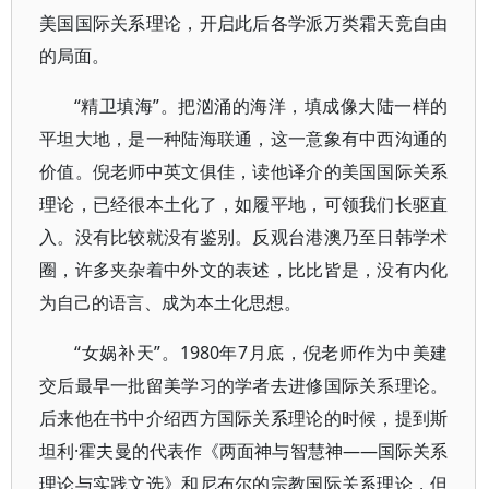
美国国际关系理论，开启此后各学派万类霜天竞自由
的局面。
“精卫填海”。把汹涌的海洋，填成像大陆一样的
平坦大地，是一种陆海联通，这一意象有中西沟通的
价值。倪老师中英文俱佳，读他译介的美国国际关系
理论，已经很本土化了，如履平地，可领我们长驱直
入。没有比较就没有鉴别。反观台港澳乃至日韩学术
圈，许多夹杂着中外文的表述，比比皆是，没有内化
为自己的语言、成为本土化思想。
“女娲补天”。1980年7月底，倪老师作为中美建
交后最早一批留美学习的学者去进修国际关系理论。
后来他在书中介绍西方国际关系理论的时候，提到斯
坦利·霍夫曼的代表作《两面神与智慧神——国际关系
理论与实践文选》和尼布尔的宗教国际关系理论，但