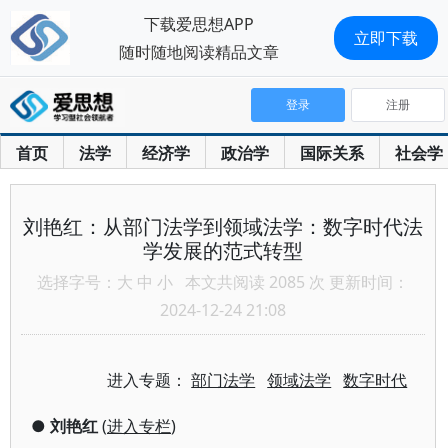
下载爱思想APP
立即下载
随时随地阅读精品文章
登录
注册
首页
法学
经济学
政治学
国际关系
社会学
刘艳红：从部门法学到领域法学：数字时代法
学发展的范式转型
选择字号：
大
中
小
本文共阅读 2085 次 更新时间：
2024-12-24 21:08
进入专题：
部门法学
领域法学
数字时代
●
刘艳红
(
进入专栏
)