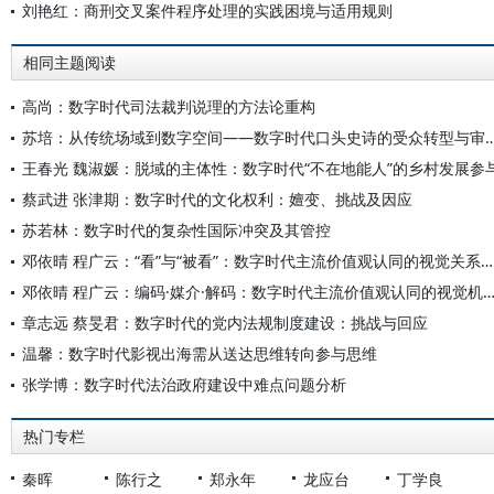
刘艳红：商刑交叉案件程序处理的实践困境与适用规则
相同主题阅读
高尚：数字时代司法裁判说理的方法论重构
苏培：从传统场域到数字空间——数字时代口头史诗的
王春光 魏淑媛：脱域的主体性：数字时代“不在地能人”的乡村发展参
蔡武进 张津期：数字时代的文化权利：嬗变、挑战及因应
苏若林：数字时代的复杂性国际冲突及其管控
邓依晴 程广云：“看”与“被看”：数字时代主流价值观认同的视觉关系互构及其实践
邓依晴 程广云：编码·媒介·解码：数字时代主流价值观认同的视觉
章志远 蔡旻君：数字时代的党内法规制度建设：挑战与回应
温馨：数字时代影视出海需从送达思维转向参与思维
张学博：数字时代法治政府建设中难点问题分析
热门专栏
秦晖
陈行之
郑永年
龙应台
丁学良