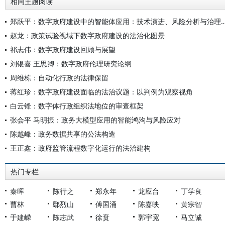
相同主题阅读
郑跃平：数字政府建设中的智能体应用：技术演进、
赵龙：政策试验视域下数字政府建设的法治化图景
祁志伟：数字政府建设回顾与展望
刘银喜 王思卿：数字政府伦理研究论纲
周维栋：自动化行政的法律保留
蒋红珍：数字政府建设面临的法治议题：以判例为观察视角
白云锋：数字体行政组织法地位的审查框架
张会平 马明振：政务大模型应用的智能鸿沟与风险应对
陈越峰：政务数据共享的公法构造
王正鑫：政府监管流程数字化运行的法治建构
热门专栏
秦晖
陈行之
郑永年
龙应台
丁学良
曹林
鄢烈山
傅国涌
陈嘉映
黄宗智
于建嵘
陈志武
徐贲
郭宇宽
马立诚