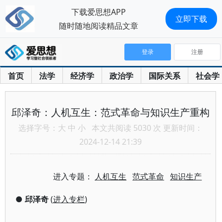
下载爱思想APP
立即下载
随时随地阅读精品文章
登录
注册
首页
法学
经济学
政治学
国际关系
社会学
邱泽奇：人机互生：范式革命与知识生产重构
选择字号：
大
中
小
本文共阅读 5030 次 更新时间：
2024-12-14 21:39
进入专题：
人机互生
范式革命
知识生产
●
邱泽奇
(
进入专栏
)