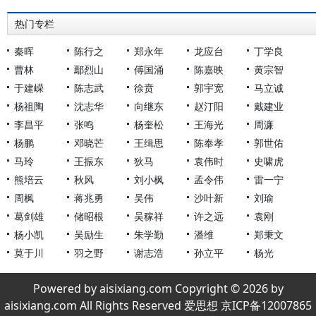
热门专栏
秦晖
陈行之
郑永年
龙应台
丁学良
曹林
鄢烈山
傅国涌
陈嘉映
黄宗智
于建嵘
陈志武
徐贲
郭宇宽
马立诚
杨祖陶
沈志华
向继东
赵汀阳
戴建业
李昌平
张鸣
杨奎松
王海光
周濂
杨鹏
邓晓芒
王缉思
陈奉孝
郭世佑
马玲
王振东
狄马
袁伟时
史啸虎
熊培云
秋风
刘小枫
孟令伟
雷一宁
周枫
蒋兆勇
吴伟
沙叶新
刘瑜
葛剑雄
储昭根
吴稼祥
许之远
袁刚
杨小凯
吴励生
朱学勤
潘维
郑秉文
莫于川
羽之野
谢志浩
孙立平
杨光
Powered by aisixiang.com Copyright © 2026 by
aisixiang.com All Rights Reserved 爱思想 京ICP备12007865