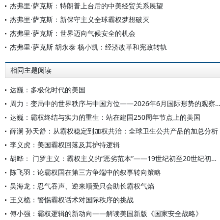
杰弗里·萨克斯：特朗普上台后的中美经贸关系展望
杰弗里·萨克斯：新保守主义全球霸权梦想破灭
杰弗里·萨克斯：世界迈向气候安全的机会
杰弗里·萨克斯 胡永泰 杨小凯：经济改革和宪政转轨
相同主题阅读
达巍：多极化时代的美国
周力：变局中的世界秩序与中国方位——2026年6月国际形势的观
达巍：霸权终结与实力的重生：站在建国250周年节点上的美国
薛澜 孙天舒：从霸权稳定到加权共治：全球卫生公共产品的加总分析
李义虎：美国霸权回落及其护持逻辑
胡晔： 门罗主义：霸权主义的“恶劣范本”——19世纪初至20世纪初门罗主义的演变与实践
陈飞羽：论霸权国在第三方争端中的叙事转向策略
吴海龙：忍气吞声、逆来顺受只会助长霸权气焰
王义桅：警惕霸权话术对国际秩序的挑战
傅小强：霸权逻辑的新动向——解读美国新版《国家安全战略》