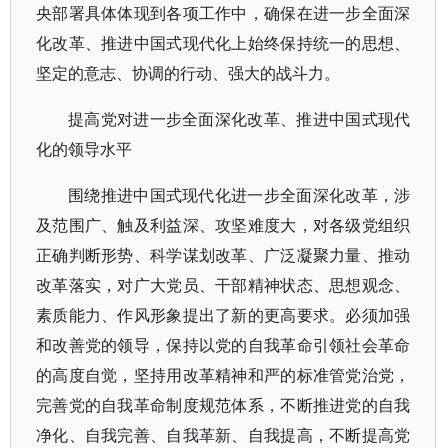
央部署具体体现到各项工作中，确保在进一步全面深
化改革、推进中国式现代化上始终保持统一的思想、
坚定的意志、协调的行动、强大的战斗力。
提高党对进一步全面深化改革、推进中国式现代
化的领导水平
围绕推进中国式现代化进一步全面深化改革，涉
及范围广、触及利益深、攻坚难度大，对各级党组织
正确判断形势、科学谋划改革、广泛凝聚力量、推动
改革落实，对广大党员、干部精神状态、思想观念、
素质能力、作风形象提出了新的更高要求。必须加强
和改善党的领导，保持以党的自我革命引领社会革命
的高度自觉，坚持用改革精神和严的标准管党治党，
完善党的自我革命制度规范体系，不断推进党的自我
净化、自我完善、自我革新、自我提高，不断提高党