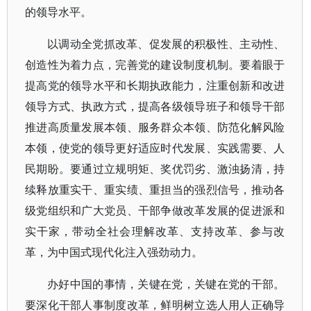
的领导水平。
以调动全党抓改革、促发展的积极性、主动性、
创造性为着力点，完善党的建设制度机制。要着眼于
提高党的领导水平和长期执政能力，注重创新和改进
领导方式、执政方式，提高各级领导班子和领导干部
推进高质量发展本领、服务群众本领、防范化解风险
本领，使党的领导更好适应时代发展、实践需要、人
民期盼。要通过立规明矩、奖优罚劣、激浊扬清，持
续释放重实干、重实绩、重担当的强烈信号，推动各
级党组织和广大党员、干部争做改革发展的促进派和
实干家，带动全社会理解改革、支持改革、参与改
革，为中国式现代化注入强劲动力。
办好中国的事情，关键在党，关键在党的干部。
要深化干部人事制度改革，鲜明树立选人用人正确导