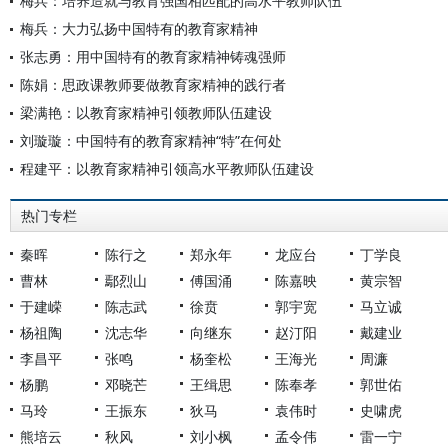
梅兵：培养造就与教育强国相匹配的高水平教师队伍
梅兵：大力弘扬中国特有的教育家精神
张志勇：用中国特有的教育家精神铸魂强师
陈娟：思政课教师要做教育家精神的践行者
梁满艳：以教育家精神引领教师队伍建设
刘璇璇：中国特有的教育家精神“特”在何处
程建平：以教育家精神引领高水平教师队伍建设
热门专栏
秦晖
陈行之
郑永年
龙应台
丁学良
曹林
鄢烈山
傅国涌
陈嘉映
黄宗智
于建嵘
陈志武
徐贲
郭宇宽
马立诚
杨祖陶
沈志华
向继东
赵汀阳
戴建业
李昌平
张鸣
杨奎松
王海光
周濂
杨鹏
邓晓芒
王缉思
陈奉孝
郭世佑
马玲
王振东
狄马
袁伟时
史啸虎
熊培云
秋风
刘小枫
孟令伟
雷一宁