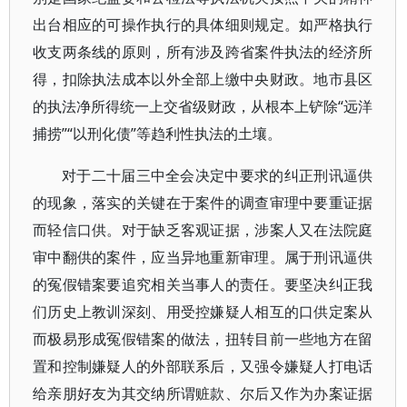
出台相应的可操作执行的具体细则规定。如严格执行
收支两条线的原则，所有涉及跨省案件执法的经济所
得，扣除执法成本以外全部上缴中央财政。地市县区
的执法净所得统一上交省级财政，从根本上铲除“远洋
捕捞”“以刑化债”等趋利性执法的土壤。
对于二十届三中全会决定中要求的纠正刑讯逼供
的现象，落实的关键在于案件的调查审理中要重证据
而轻信口供。对于缺乏客观证据，涉案人又在法院庭
审中翻供的案件，应当异地重新审理。属于刑讯逼供
的冤假错案要追究相关当事人的责任。要坚决纠正我
们历史上教训深刻、用受控嫌疑人相互的口供定案从
而极易形成冤假错案的做法，扭转目前一些地方在留
置和控制嫌疑人的外部联系后，又强令嫌疑人打电话
给亲朋好友为其交纳所谓赃款、尔后又作为办案证据