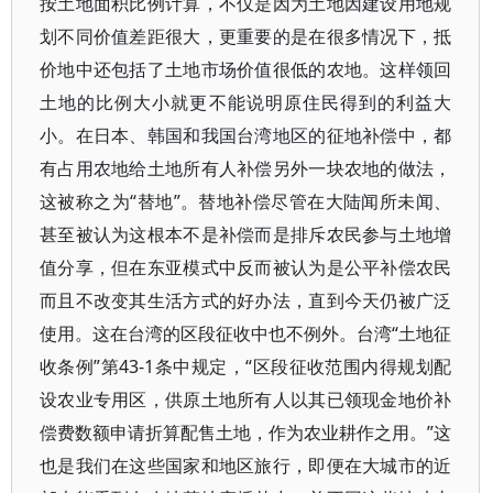
按土地面积比例计算，不仅是因为土地因建设用地规
划不同价值差距很大，更重要的是在很多情况下，抵
价地中还包括了土地市场价值很低的农地。这样领回
土地的比例大小就更不能说明原住民得到的利益大
小。在日本、韩国和我国台湾地区的征地补偿中，都
有占用农地给土地所有人补偿另外一块农地的做法，
这被称之为“替地”。替地补偿尽管在大陆闻所未闻、
甚至被认为这根本不是补偿而是排斥农民参与土地增
值分享，但在东亚模式中反而被认为是公平补偿农民
而且不改变其生活方式的好办法，直到今天仍被广泛
使用。这在台湾的区段征收中也不例外。台湾“土地征
收条例”第43-1条中规定，“区段征收范围内得规划配
设农业专用区，供原土地所有人以其已领现金地价补
偿费数额申请折算配售土地，作为农业耕作之用。”这
也是我们在这些国家和地区旅行，即便在大城市的近