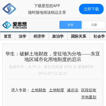
下载爱思想APP
立即下载
随时随地阅读精品文章
登录
注册
首页
法学
经济学
政治学
国际关系
社会学
华生：破解土地财政，变征地为分地——东亚
地区城市化用地制度的启示
选择字号：
大
中
小
本文共阅读 4755 次 更新时间：
2015-07-12 22:21
进入专题：
土地财政
土地制度
减步法
区段征收
市地重划