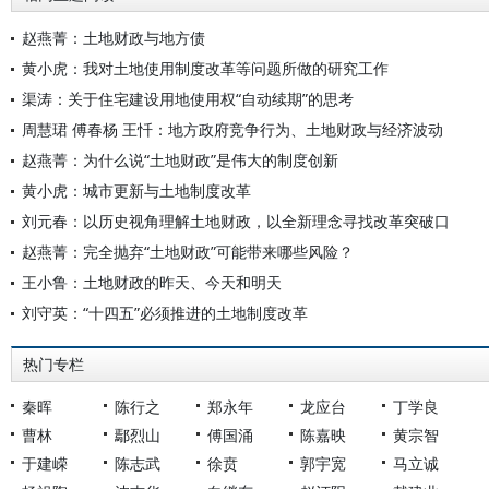
赵燕菁：土地财政与地方债
黄小虎：我对土地使用制度改革等问题所做的研究工作
渠涛：关于住宅建设用地使用权“自动续期”的思考
周慧珺 傅春杨 王忏：地方政府竞争行为、土地财政与经济波动
赵燕菁：为什么说“土地财政”是伟大的制度创新
黄小虎：城市更新与土地制度改革
刘元春：以历史视角理解土地财政，以全新理念寻找改革突破口
赵燕菁：完全抛弃“土地财政”可能带来哪些风险？
王小鲁：土地财政的昨天、今天和明天
刘守英：“十四五”必须推进的土地制度改革
热门专栏
秦晖
陈行之
郑永年
龙应台
丁学良
曹林
鄢烈山
傅国涌
陈嘉映
黄宗智
于建嵘
陈志武
徐贲
郭宇宽
马立诚