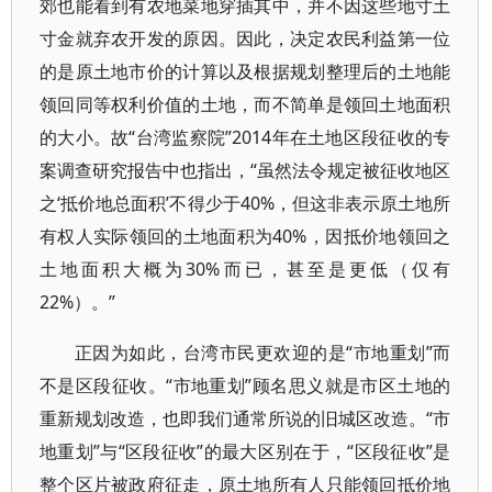
郊也能看到有农地菜地穿插其中，并不因这些地寸土
寸金就弃农开发的原因。因此，决定农民利益第一位
的是原土地市价的计算以及根据规划整理后的土地能
领回同等权利价值的土地，而不简单是领回土地面积
的大小。故“台湾监察院”2014年在土地区段征收的专
案调查研究报告中也指出，“虽然法令规定被征收地区
之‘抵价地总面积’不得少于40%，但这非表示原土地所
有权人实际领回的土地面积为40%，因抵价地领回之
土地面积大概为30%而已，甚至是更低（仅有
22%）。”
正因为如此，台湾市民更欢迎的是“市地重划”而
不是区段征收。“市地重划”顾名思义就是市区土地的
重新规划改造，也即我们通常所说的旧城区改造。“市
地重划”与“区段征收”的最大区别在于，“区段征收”是
整个区片被政府征走，原土地所有人只能领回抵价地