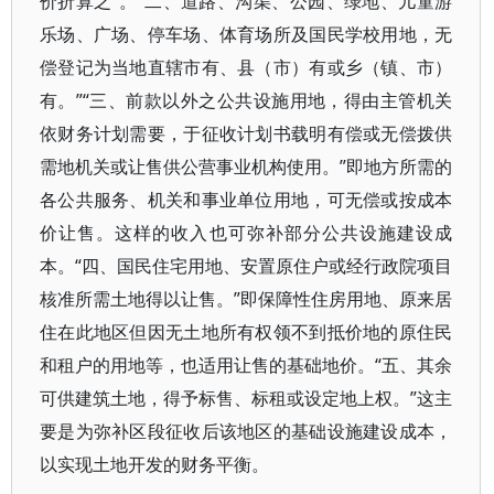
价折算之”。“二、道路、沟渠、公园、绿地、儿童游
乐场、广场、停车场、体育场所及国民学校用地，无
偿登记为当地直辖市有、县（市）有或乡（镇、市）
有。”“三、前款以外之公共设施用地，得由主管机关
依财务计划需要，于征收计划书载明有偿或无偿拨供
需地机关或让售供公营事业机构使用。”即地方所需的
各公共服务、机关和事业单位用地，可无偿或按成本
价让售。这样的收入也可弥补部分公共设施建设成
本。“四、国民住宅用地、安置原住户或经行政院项目
核准所需土地得以让售。”即保障性住房用地、原来居
住在此地区但因无土地所有权领不到抵价地的原住民
和租户的用地等，也适用让售的基础地价。“五、其余
可供建筑土地，得予标售、标租或设定地上权。”这主
要是为弥补区段征收后该地区的基础设施建设成本，
以实现土地开发的财务平衡。