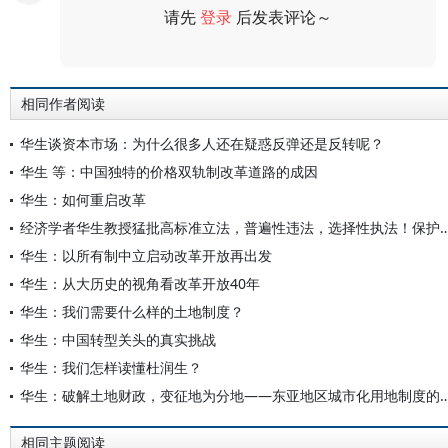
请先
登录
后发表评论～
评论
相同作者阅读
华生谈资本市场：为什么很多人还在疑惑反弹还是反转呢？
华生 等：中国独特的价格双轨制改革道路的成因
华生：如何重启改革
经济学者华生教授猛批高标准立法，普遍性违法，选择性执法！保护民企必须
华生：以所有制中立启动改革开放再出发
华生：从大历史的视角看改革开放40年
华生：我们需要什么样的土地制度？
华生：中国转型关头的真实挑战
华生：我们怎样读懂杜润生？
华生：破解土地财政，变征地为分地——东亚地区城
相同主题阅读